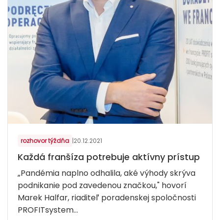
rozhovor týždňa
|
20.12.2021
Každá franšíza potrebuje aktívny prístup
„Pandémia naplno odhalila, aké výhody skrýva
podnikanie pod zavedenou značkou," hovorí
Marek Halfar, riaditeľ poradenskej spoločnosti
PROFITsystem...