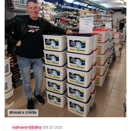
BÝVANIE A STAVBA
rozhovor týždňa
|
05.07.2021