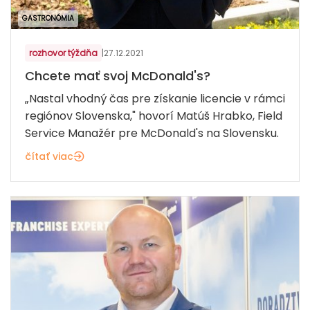
GASTRONÓMIA
rozhovor týždňa
|
27.12.2021
Chcete mať svoj McDonald's?
„Nastal vhodný čas pre získanie licencie v rámci
regiónov Slovenska," hovorí Matúš Hrabko, Field
Service Manažér pre McDonald's na Slovensku.
čítať viac