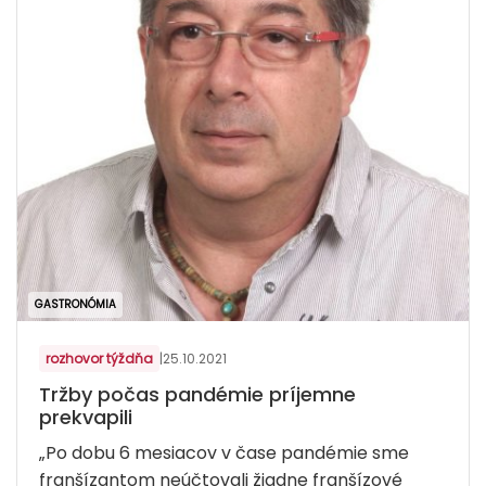
GASTRONÓMIA
rozhovor týždňa
|
25.10.2021
Tržby počas pandémie príjemne
prekvapili
„Po dobu 6 mesiacov v čase pandémie sme
franšízantom neúčtovali žiadne franšízové