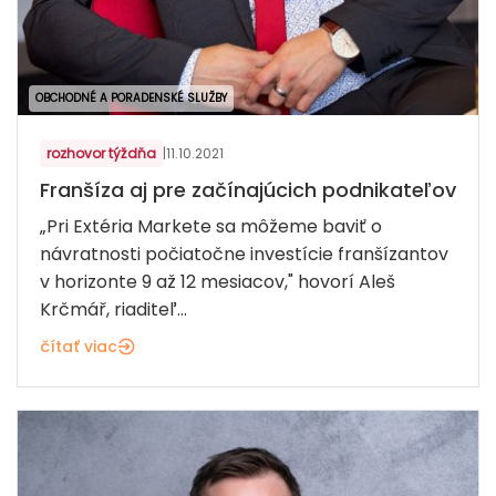
OBCHODNÉ A PORADENSKÉ SLUŽBY
rozhovor týždňa
|
11.10.2021
Franšíza aj pre začínajúcich podnikateľov
„Pri Extéria Markete sa môžeme baviť o
návratnosti počiatočne investície franšízantov
v horizonte 9 až 12 mesiacov," hovorí Aleš
Krčmář, riaditeľ...
čítať viac