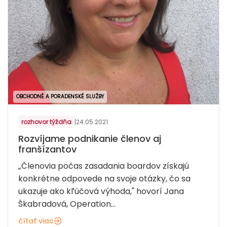
OBCHODNÉ A PORADENSKÉ SLUŽBY
rozhovor týždňa
|
24.05.2021
Rozvíjame podnikanie členov aj
franšízantov
„Členovia počas zasadania boardov získajú
konkrétne odpovede na svoje otázky, čo sa
ukazuje ako kľúčová výhoda," hovorí Jana
Škabradová, Operation...
čítať viac