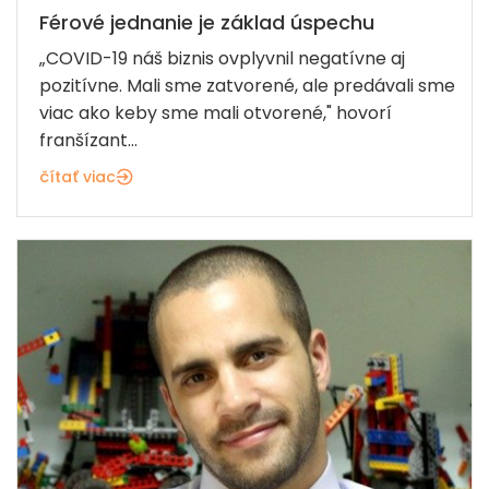
Férové jednanie je základ úspechu
„COVID-19 náš biznis ovplyvnil negatívne aj
pozitívne. Mali sme zatvorené, ale predávali sme
viac ako keby sme mali otvorené," hovorí
franšízant...
čítať viac