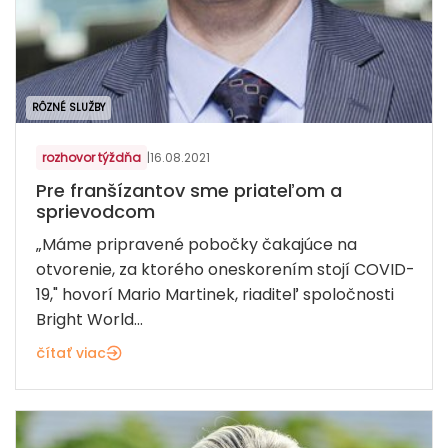
RÔZNÉ SLUŽBY
rozhovor týždňa
|
16.08.2021
Pre franšízantov sme priateľom a
sprievodcom
„Máme pripravené pobočky čakajúce na
otvorenie, za ktorého oneskorením stojí COVID-
19," hovorí Mario Martinek, riaditeľ spoločnosti
Bright World...
čítať viac