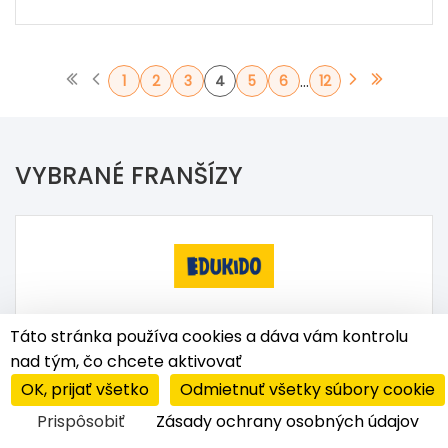
...
1
2
3
4
5
6
12
VYBRANÉ FRANŠÍZY
Táto stránka používa cookies a dáva vám kontrolu
Edukido
nad tým, čo chcete aktivovať
Vzdelávacie aktivity s LEGO®
OK, prijať všetko
Odmietnuť všetky súbory cookie
Prispôsobiť
Zásady ochrany osobných údajov
5 800 €