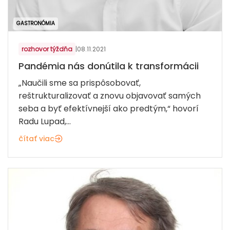
GASTRONÓMIA
rozhovor týždňa
|
08.11.2021
Pandémia nás donútila k transformácii
„Naučili sme sa prispôsobovať,
reštrukturalizovať a znovu objavovať samých
seba a byť efektívnejší ako predtým,“ hovorí
Radu Lupad,...
čítať viac