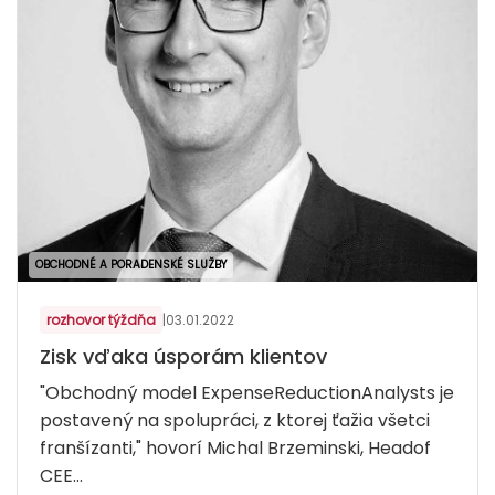
OBCHODNÉ A PORADENSKÉ SLUŽBY
rozhovor týždňa
|
03.01.2022
Zisk vďaka úsporám klientov
"Obchodný model ExpenseReductionAnalysts je
postavený na spolupráci, z ktorej ťažia všetci
franšízanti," hovorí Michal Brzeminski, Headof
CEE...