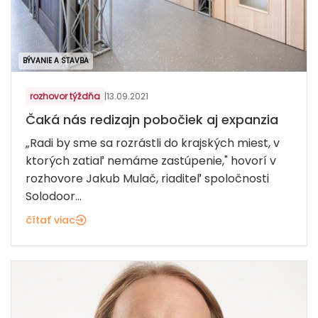
BÝVANIE A STAVBA
rozhovor týždňa
|
13.09.2021
Čaká nás redizajn pobočiek aj expanzia
„Radi by sme sa rozrástli do krajských miest, v
ktorých zatiaľ nemáme zastúpenie," hovorí v
rozhovore Jakub Mulač, riaditeľ spoločnosti
Solodoor...
čítať viac