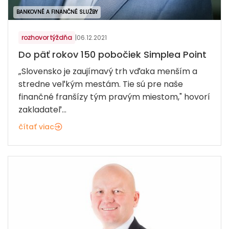
BANKOVNÉ A FINANČNÉ SLUŽBY
rozhovor týždňa
|
06.12.2021
Do päť rokov 150 pobočiek Simplea Point
„Slovensko je zaujímavý trh vďaka menším a
stredne veľkým mestám. Tie sú pre naše
finančné franšízy tým pravým miestom," hovorí
zakladateľ...
čítať viac