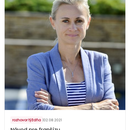
rozhovor týždňa
|
02.08.2021
Návod pre franšízu