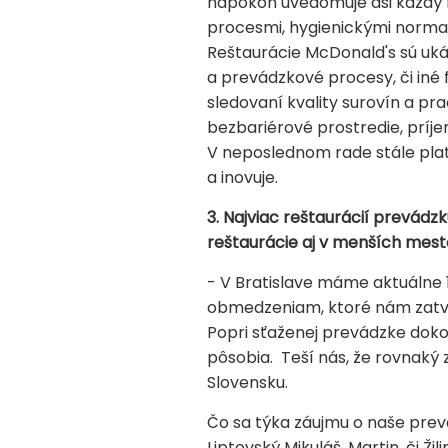
napokon uvedomuje asi každý 
procesmi, hygienickými norma
Reštaurácie McDonald's sú uk
a prevádzkové procesy, či iné 
sledovaní kvality surovín a pra
bezbariérové prostredie, prí
V neposlednom rade stále platí
a inovuje.
3. Najviac reštaurácií prevádz
reštaurácie aj v menších mest
- V Bratislave máme aktuálne 17
obmedzeniam, ktoré nám zatvár
Popri sťaženej prevádzke dok
pôsobia. Teší nás, že rovnaký
Slovensku.
Čo sa týka záujmu o naše prev
Liptovský Mikuláš, Martin, či Ž