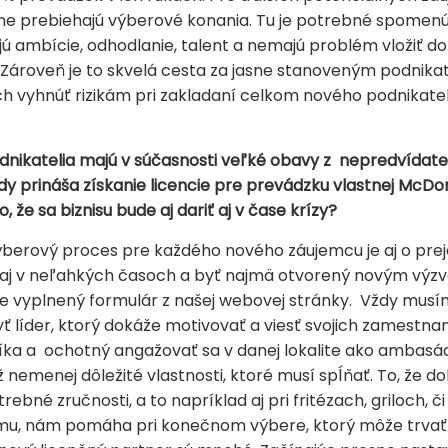
lne prebiehajú výberové konania. Tu je potrebné spomenú
jú ambície, odhodlanie, talent a nemajú problém vložiť do
a. Zároveň je to skvelá cesta za jasne stanoveným podn
ch vyhnúť rizikám pri zakladaní celkom nového podnikate
podnikatelia majú v súčasnosti veľké obavy z nepredvída
ody prináša získanie licencie pre prevádzku vlastnej
McDon
 že sa biznisu bude aj dariť aj v čase krízy?
výberový proces pre každého nového záujemcu je aj o prejav
ť aj v neľahkých časoch a byť najmä otvorený novým vý
e vyplnený formulár z našej webovej stránky. Vždy musím
yť líder, ktorý dokáže motivovať a viesť svojich zamestn
íka a ochotný angažovať sa v danej lokalite ako ambasá
ž nemenej dôležité vlastnosti, ktoré musí spĺňať. To, že d
rebné zručnosti, a to napríklad aj pri fritézach, griloch, 
mu, nám pomáha pri konečnom výbere, ktorý môže trvať aj