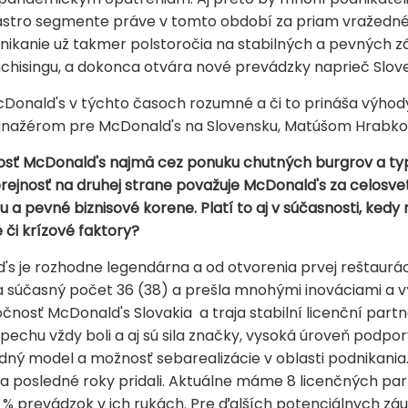
astro segmente práve v tomto období za priam vražedné. A
dnikanie už takmer polstoročia na stabilných a pevných
anchisingu, a dokonca otvára nové prevádzky naprieč Sl
 McDonald's v týchto časoch rozumné a či to prináša výhod
 Manažérom pre McDonald's na Slovensku, Matúšom Hrabk
čnosť McDonald's najmä cez ponuku chutných burgrov a t
rejnosť na druhej strane považuje McDonald's
za celosve
u a pevné biznisové korene. Platí to aj v súčasnosti, ked
či krízové faktory?
's je rozhodne legendárna a od otvorenia prvej reštaurác
 na súčasný počet 36 (38) a prešla mnohými inováciami a
čnosť McDonald's Slovakia a traja stabilní licenční partne
echu vždy boli a aj sú sila značky, vysoká úroveň podpo
dný model a možnosť sebarealizácie v oblasti podnikani
 za posledné roky pridali. Aktuálne máme 8 licenčných p
% prevádzok v ich rukách. Pre ďalších potenciálnych záu