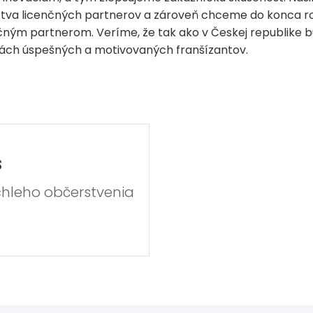
íctva licenčných partnerov a zároveň chceme do konca r
ným partnerom. Veríme, že tak ako v Českej republike bu
kách úspešných a motivovaných franšízantov.
s
chleho občerstvenia