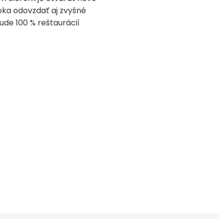
oka odovzdať aj zvyšné
de 100 % reštaurácií