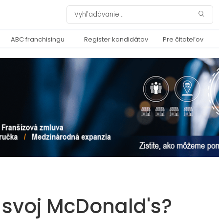
ABC franchisingu
Register kandidátov
Pre čitateľov
 svoj McDonald's?