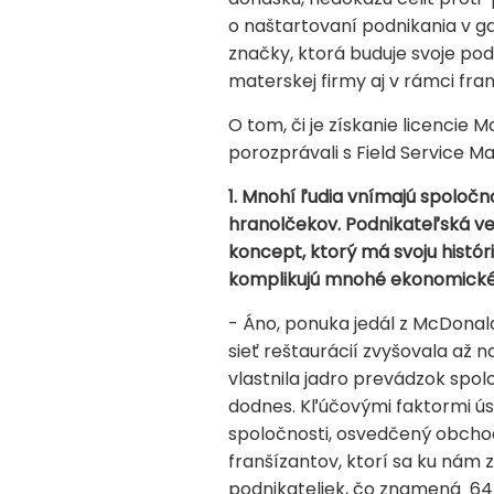
o naštartovaní podnikania v g
značky, ktorá buduje svoje po
materskej firmy aj v rámci fr
O tom, či je získanie licencie
porozprávali s Field Service
1. Mnohí ľudia vnímajú spolo
hranolčekov. Podnikateľská ve
koncept, ktorý má svoju históri
komplikujú mnohé ekonomické 
- Áno, ponuka jedál z McDonald
sieť reštaurácií zvyšovala až
vlastnila jadro prevádzok spolo
dodnes. Kľúčovými faktormi úsp
spoločnosti, osvedčený obcho
franšízantov, ktorí sa ku nám
podnikateliek, čo znamená 64 