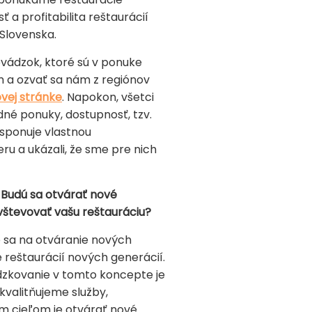
ť a profitabilita reštaurácií
Slovenska.
evádzok, ktoré sú v ponuke
em a ozvať sa nám z regiónov
vej stránke
. Napokon, všetci
né ponuky, dostupnosť, tzv.
sponuje vlastnou
ru a ukázali, že sme pre nich
 Budú sa otvárať nové
avštevovať vašu reštauráciu?
e sa na otváranie nových
 reštaurácií nových generácií.
ádzkovanie v tomto koncepte je
kvalitňujeme služby,
m cieľom je otvárať nové