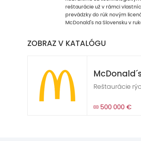
reštaurácie už v rámci vlastn
prevádzky do rúk novým licenč
McDonald's na Slovensku v ru
ZOBRAZ V KATALÓGU
McDonald´
Reštaurácie rý
500 000 €