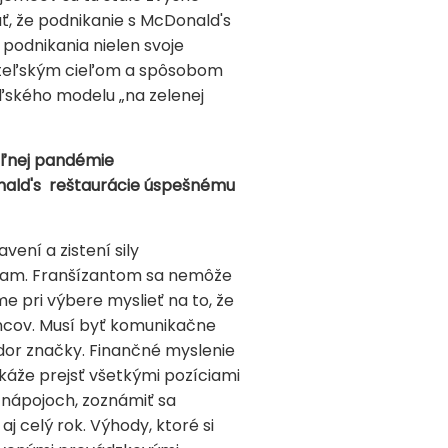
ť, že podnikanie s McDonald's
 podnikania nielen svoje
ikateľským cieľom a spôsobom
ľského modelu „na zelenej
teľnej pandémie
ald's
reštaurácie úspešnému
ení a zistení sily
zvam. Franšízantom sa nemôže
e pri výbere myslieť na to, že
ancov. Musí byť komunikačne
dor značky. Finančné myslenie
okáže prejsť všetkými pozíciami
či nápojoch, zoznámiť sa
 celý rok. Výhody, ktoré si