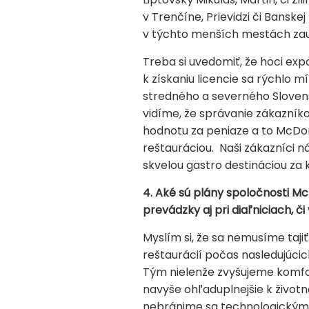
v Trenčíne, Prievidzi či Banskej
v týchto menších mestách zauj
Treba si uvedomiť, že hoci ex
k získaniu licencie sa rýchlo m
stredného a severného Slovensk
vidíme, že správanie zákazník
hodnotu za peniaze a to McDo
reštauráciou. Naši zákazníci n
skvelou gastro destináciou za 
4. Aké sú plány spoločnosti M
prevádzky aj pri diaľniciach, 
Myslím si, že sa nemusíme taj
reštaurácií počas nasledujúci
Tým nielenže zvyšujeme komfor
navyše ohľaduplnejšie k životn
nebránime sa technologickým 