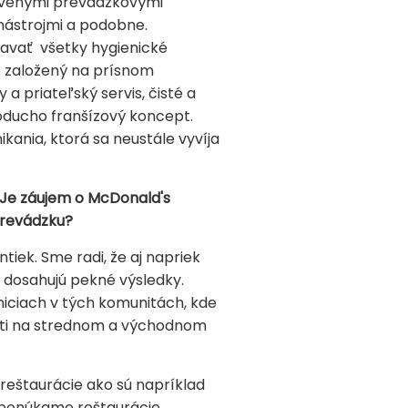
tavenými prevádzkovými
nástrojmi a podobne.
iavať všetky hygienické
je založený na prísnom
a priateľský servis, čisté a
oducho franšízový koncept.
kania, ktorá sa neustále vyvíja
. Je záujem o McDonald's
prevádzku?
tiek. Sme radi, že aj napriek
 dosahujú pekné výsledky.
ciach v tých komunitách, kde
anti na strednom a východnom
reštaurácie ako sú napríklad
ak ponúkame reštaurácie