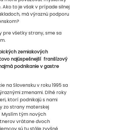
ko to je však v prípade silnej
 základoch, má výraznú podporu
ovenskom?
y pre všetky strany, sme sa
om.
ypických zemiakových
tovo najúspešnejší franšízový
y najmä podnikanie v gastre
ie na Slovensku v roku 1995 sa
 výraznými zmenami. Dlhé roky
ri, ktorí podnikajú s nami
ry zo strany materskej
a. Myslím tým nových
artnerov vrátane dvoch
jemcov sú tu stále zvyšné