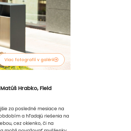
Viac fotografií v galérii
 Matúš Hrabko, Field
ejšie za posledné mesiace na
obdobím a hľadajú riešenia na
ebou, cez okienko, či na
ia mohli považovať myšlienky