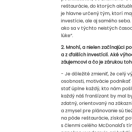
reštaurácie, do ktorých aktuá
je hlavne určený tým, ktorí ma
investície, ale aj samého seb
ako sa v týchto neistých časo
lúke“.
2. Mnohí, a nielen začínajúci 
a z ďalších investícií. Aké výh
záujemcovi a čo je zárukou toho,
- Je dôležité zmieniť, že celý 
osobnosti, motivácie podnika
stať úplne každý, kto nám pošl
každý náš franšízant by mal b
zdatný, orientovaný na zákazn
a zmysel pre plánovanie sú tie
na pôde reštaurácie, získať pot
s členmi celého McDonald's tí