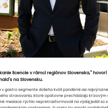
kanie licencie v rámci regiónov Slovenska," hovorí
ald's na Slovensku.
a v gastro segmente dolieha kvôli pandémii asi najvýrazn
ného stravovania, ktoré opätovne prechádzajú krízovým 
edné mesiace rýchlo nepretrasformovali na výdaj jedál so s
i-pandemickým opatreniam. Aj preto by mnohí podnikatel