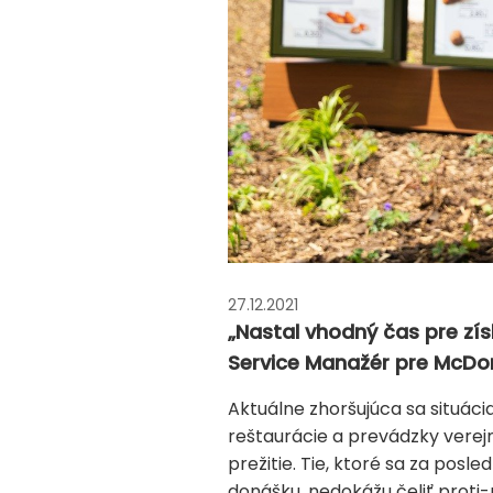
27.12.2021
„Nastal vhodný čas pre zís
Service Manažér pre McDon
Aktuálne zhoršujúca sa situáci
reštaurácie a prevádzky verej
prežitie. Tie, ktoré sa za posl
donášku, nedokážu čeliť prot