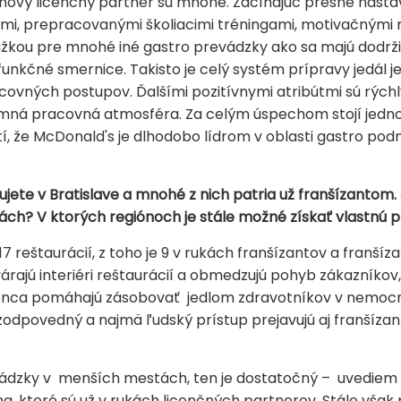
nový licenčný partner sú mnohé. Začínajúc presne nas
mi, prepracovanými školiacimi tréningami, motivačnými 
ážkou pre mnohé iné gastro prevádzky ako sa majú dodrž
funkčné smernice. Takisto je celý systém prípravy jedál 
covných postupov. Ďalšími pozitívnymi atribútmi sú rýchly 
jemná pracovná atmosféra. Za celým úspechom stojí jedn
, že McDonald's je dlhodobo lídrom v oblasti gastro podni
kujete v Bratislave a mnohé z nich patria už franšízantom
ách? V ktorých regiónoch je stále možné získať vlastnú 
 reštaurácií, z toho je 9 v rukách franšízantov a franšízan
ajú interiéri reštaurácií a obmedzujú pohyb zákazníkov,
onca pomáhajú zásobovať jedlom zdravotníkov v nemocni
 zodpovedný a najmä ľudský prístup prejavujú aj franšíz
ádzky v menších mestách, ten je dostatočný – uvediem 
ilina, ktoré sú už v rukách licenčných partnerov. Stále vš