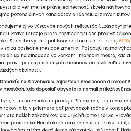
 Bystrici a veríme, že práve jedinečnosť, skvelá návštevnos
me potenciálnych kandidátov o licenciu aj z iných kútov 
pandujeme aj vo výstavbe nových reštaurácií, „zásoby“ pr
íňajú. Práve teraz je preto najvhodnejší čas prejaviť záuj
a. Stačí iba vyplniť prihlasovací formulár na našej
webo
ov sa za posledné mesiace zmenilo. Požadujú najmä výhod
nald's spĺňa dlhodobo vo veľkom i menšom meste, kde di
ám práve počas posledných mesiacov prejavili veľkú dôve
každých okolností.
cDonald's
na Slovensku v najbližších mesiacoch a rokoch?
či v mestách, kde doposiaľ obyvatelia nemali príležitosť n
iť tým, že naša značka napreduje. Plánujeme, pripravujem
ch rokov, a to v priemere päť prevádzok ročne v koncepte
t pre našich zákazníkov, ale urýchľujeme i servis. Prev
ému prostrediu. Neustále zlepšujeme našu ponuku jedál, s
inováciám, a tým zlepšujeme zákaznícku skúsenosť. Naši