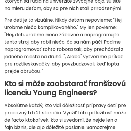
ktorých sa ľudia na univerzite zvyčajne boja, sú šité
na mieru deťom, aby sa pre nich stali prirodzenými.
Pre deti je to vizuálne. Nikdy deťom nepovieme: "Hej,
urobme niečo komplikovaného." My len povieme:
"Hej, deti, urobme niečo zábavné a naprogramujte
tento stroj, aby robil niečo, čo sa nám páči. Poďme
naprogramovať tohto robota tak, aby prechádzal z
jedného miesta na druhé. ", Alebo" vytvoríme príkaz
pre roztlieskavačky, aby povzbudzovali, keď lopta
prejde obručou. "
Kto si môže zaobstarať franšízovú
licenciu Young Engineers?
Absolútne každý, kto vidí dôležitosť prípravy detí pre
pracovný trh 21. storočia. Využiť túto príležitosť môže
de facto ktokoľvek, kto si uvedomí, že nejde len o
fajn biznis, ale aj o dôležité poslanie. Samozrejme