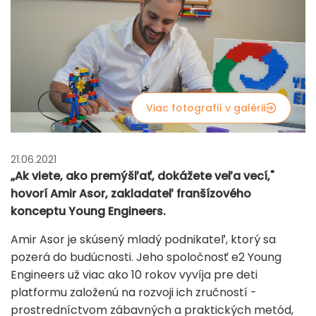
Viac fotografií v galérii
21.06.2021
„Ak viete, ako premýšľať, dokážete veľa vecí,"
hovorí Amir Asor, zakladateľ franšízového
konceptu Young Engineers.
Amir Asor je skúsený mladý podnikateľ, ktorý sa
pozerá do budúcnosti. Jeho spoločnosť e2 Young
Engineers už viac ako 10 rokov vyvíja pre deti
platformu založenú na rozvoji ich zručností -
prostredníctvom zábavných a praktických metód,