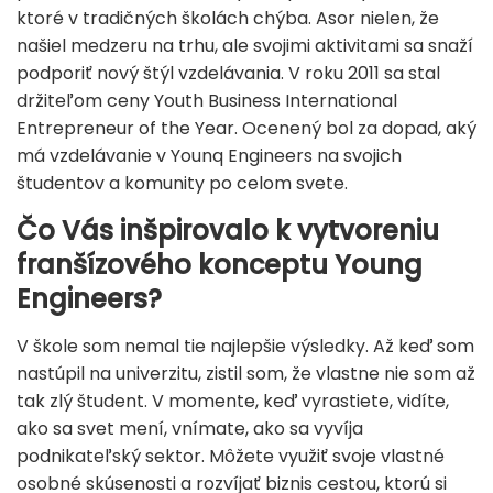
ktoré v tradičných školách chýba. Asor nielen, že
našiel medzeru na trhu, ale svojimi aktivitami sa snaží
podporiť nový štýl vzdelávania. V roku 2011 sa stal
držiteľom ceny Youth Business International
Entrepreneur of the Year. Ocenený bol za dopad, aký
má vzdelávanie v Younq Engineers na svojich
študentov a komunity po celom svete.
Čo Vás inšpirovalo k vytvoreniu
franšízového konceptu Young
Engineers?
V škole som nemal tie najlepšie výsledky. Až keď som
nastúpil na univerzitu, zistil som, že vlastne nie som až
tak zlý študent. V momente, keď vyrastiete, vidíte,
ako sa svet mení, vnímate, ako sa vyvíja
podnikateľský sektor. Môžete využiť svoje vlastné
osobné skúsenosti a rozvíjať biznis cestou, ktorú si