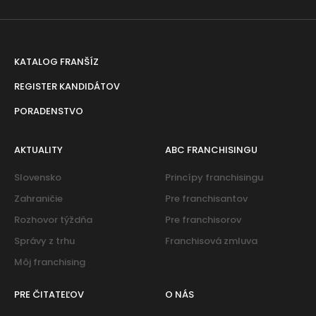
KATALOG FRANŠÍZ
REGISTER KANDIDÁTOV
PORADENSTVO
AKTUALITY
ABC FRANCHISINGU
Slovensko
Princípy franchisingu
Zahraničie
Pre franchisantov
Rozhovor týždňa
Pre franchisorov
Správy z trhu
Franchisová zmluva
Môj franchising
PRE ČITATEĽOV
O NÁS