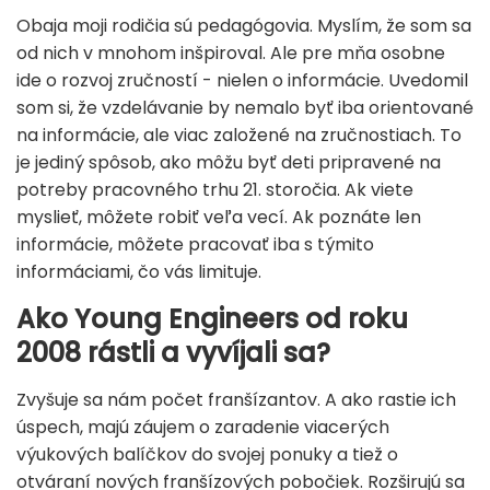
Obaja moji rodičia sú pedagógovia. Myslím, že som sa
od nich v mnohom inšpiroval. Ale pre mňa osobne
ide o rozvoj zručností - nielen o informácie. Uvedomil
som si, že vzdelávanie by nemalo byť iba orientované
na informácie, ale viac založené na zručnostiach. To
je jediný spôsob, ako môžu byť deti pripravené na
potreby pracovného trhu 21. storočia. Ak viete
myslieť, môžete robiť veľa vecí. Ak poznáte len
informácie, môžete pracovať iba s týmito
informáciami, čo vás limituje.
Ako Young Engineers od roku
2008 rástli a vyvíjali sa?
Zvyšuje sa nám počet franšízantov. A ako rastie ich
úspech, majú záujem o zaradenie viacerých
výukových balíčkov do svojej ponuky a tiež o
otváraní nových franšízových pobočiek. Rozširujú sa