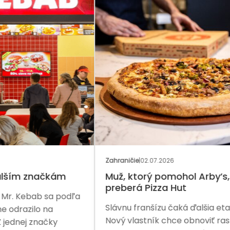
GAS
Zahraničie
|
02.07.2026
Rozh
Muž, ktorý pomohol Arby’s,
Ka
preberá Pizza Hut
dľa
Dve
Slávnu franšízu čaká ďalšia etapa.
zač
Nový vlastník chce obnoviť rast
ďal