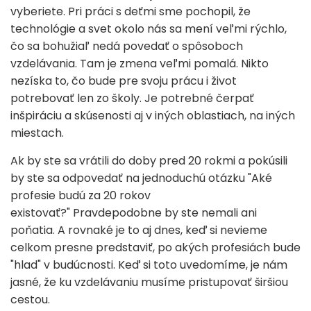
vyberiete. Pri práci s deťmi sme pochopil, že
technológie a svet okolo nás sa mení veľmi rýchlo,
čo sa bohužiaľ nedá povedať o spôsoboch
vzdelávania. Tam je zmena veľmi pomalá. Nikto
nezíska to, čo bude pre svoju prácu i život
potrebovať len zo školy. Je potrebné čerpať
inšpiráciu a skúsenosti aj v iných oblastiach, na iných
miestach.
Ak by ste sa vrátili do doby pred 20 rokmi a pokúsili
by ste sa odpovedať na jednoduchú otázku "Aké
profesie budú za 20 rokov
existovať?" Pravdepodobne by ste nemali ani
poňatia. A rovnaké je to aj dnes, keď si nevieme
celkom presne predstaviť, po akých profesiách bude
"hlad" v budúcnosti. Keď si toto uvedomíme, je nám
jasné, že ku vzdelávaniu musíme pristupovať širšiou
cestou.