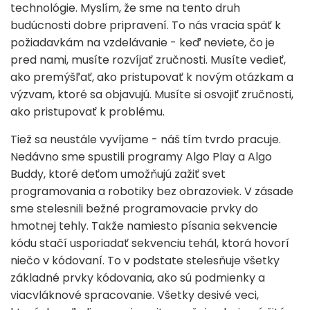
technológie. Myslím, že sme na tento druh
budúcnosti dobre pripravení. To nás vracia späť k
požiadavkám na vzdelávanie - keď neviete, čo je
pred nami, musíte rozvíjať zručnosti. Musíte vedieť,
ako premýšľať, ako pristupovať k novým otázkam a
výzvam, ktoré sa objavujú. Musíte si osvojiť zručnosti,
ako pristupovať k problému.
Tiež sa neustále vyvíjame - náš tím tvrdo pracuje.
Nedávno sme spustili programy Algo Play a Algo
Buddy, ktoré deťom umožňujú zažiť svet
programovania a robotiky bez obrazoviek. V zásade
sme stelesnili bežné programovacie prvky do
hmotnej tehly. Takže namiesto písania sekvencie
kódu stačí usporiadať sekvenciu tehál, ktorá hovorí
niečo v kódovaní. To v podstate stelesňuje všetky
základné prvky kódovania, ako sú podmienky a
viacvláknové spracovanie. Všetky desivé veci,