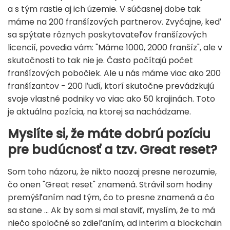
a s tým rastie aj ich územie. V súčasnej dobe tak
máme na 200 franšízových partnerov. Zvyčajne, keď
sa spýtate rôznych poskytovateľov franšízových
licencií, povedia vám: "Máme 1000, 2000 franšíz", ale v
skutočnosti to tak nie je. Často počítajú počet
franšízových pobočiek. Ale u nás máme viac ako 200
franšízantov - 200 ľudí, ktorí skutočne prevádzkujú
svoje vlastné podniky vo viac ako 50 krajinách. Toto
je aktuálna pozícia, na ktorej sa nachádzame.
Myslíte si, že máte dobrú pozíciu
pre budúcnosť a tzv. Great reset?
Som toho názoru, že nikto naozaj presne nerozumie,
čo onen "Great reset" znamená. Strávil som hodiny
premýšľaním nad tým, čo to presne znamená a čo
sa stane ... Ak by som si mal staviť, myslím, že to má
niečo spoločné so zdieľaním, ad interim a blockchain