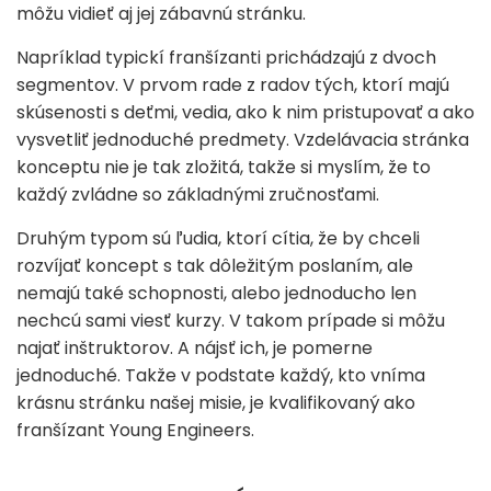
môžu vidieť aj jej zábavnú stránku.
Napríklad typickí franšízanti prichádzajú z dvoch
segmentov. V prvom rade z radov tých, ktorí majú
skúsenosti s deťmi, vedia, ako k nim pristupovať a ako
vysvetliť jednoduché predmety. Vzdelávacia stránka
konceptu nie je tak zložitá, takže si myslím, že to
každý zvládne so základnými zručnosťami.
Druhým typom sú ľudia, ktorí cítia, že by chceli
rozvíjať koncept s tak dôležitým poslaním, ale
nemajú také schopnosti, alebo jednoducho len
nechcú sami viesť kurzy. V takom prípade si môžu
najať inštruktorov. A nájsť ich, je pomerne
jednoduché. Takže v podstate každý, kto vníma
krásnu stránku našej misie, je kvalifikovaný ako
franšízant Young Engineers.