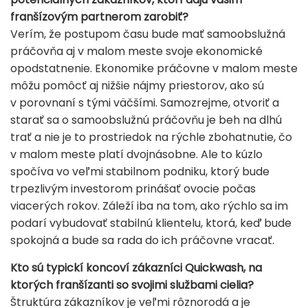
franšízovým partnerom zarobiť?
Verím, že postupom času bude mať samoobslužná
práčovňa aj v malom meste svoje ekonomické
opodstatnenie. Ekonomike práčovne v malom meste
môžu pomôcť aj nižšie nájmy priestorov, ako sú
v porovnaní s tými väčšími. Samozrejme, otvoriť a
starať sa o samoobslužnú práčovňu je beh na dlhú
trať a nie je to prostriedok na rýchle zbohatnutie, čo
v malom meste platí dvojnásobne. Ale to kúzlo
spočíva vo veľmi stabilnom podniku, ktorý bude
trpezlivým investorom prinášať ovocie počas
viacerých rokov. Záleží iba na tom, ako rýchlo sa im
podarí vybudovať stabilnú klientelu, ktorá, keď bude
spokojná a bude sa rada do ich práčovne vracať.
Kto sú typickí koncoví zákazníci Quickwash, na
ktorých franšízanti so svojimi službami cielia?
Štruktúra zákazníkov je veľmi rôznorodá a je