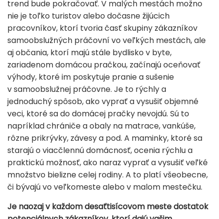
trend bude pokračovať. V malých mestách možno
nie je toľko turistov alebo dočasne žijúcich
pracovníkov, ktorí tvoria časť skupiny zákazníkov
samoobslužných práčovní vo veľkých mestách, ale
aj občania, ktorí majú stále bydlisko v byte,
zariadenom domácou pračkou, začínajú oceňovať
výhody, ktoré im poskytuje pranie a sušenie
v samoobslužnej práčovne. Je to rýchly a
jednoduchý spôsob, ako vyprať a vysušiť objemné
veci, ktoré sa do domácej pračky nevojdú. Sú to
napríklad chrániče a obaly na matrace, vankúše,
rôzne prikrývky, závesy a pod. A maminky, ktoré sa
starajú o viacčlennú domácnosť, ocenia rýchlu a
praktickú možnosť, ako naraz vyprať a vysušiť veľké
množstvo bielizne celej rodiny. A to platí všeobecne,
či bývajú vo veľkomeste alebo v malom mestečku.
Je naozaj v každom desaťtisícovom meste dostatok
potenciálnych zákazníkov, ktorí dajú vašim