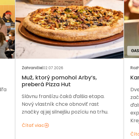
GAS
Zahraničie
|
02.07.2026
Rozh
Muž, ktorý pomohol Arby’s,
Ka
preberá Pizza Hut
dľa
Dve
Slávnu franšízu čaká ďalšia etapa.
zač
Nový vlastník chce obnoviť rast
ďal
značky aj jej silnejšiu pozíciu na trhu.
exp
Kre
Čítať viac
Čít