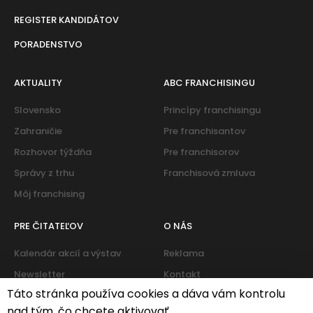
REGISTER KANDIDÁTOV
PORADENSTVO
AKTUALITY
ABC FRANCHISINGU
Slovensko
Princípy franchisingu
Zahraničie
Pre franchisantov
Rozhovor týždňa
Pre franchisorov
Správy z trhu
Franchisová zmluva
Môj franchising
PRE ČITATEĽOV
O NÁS
Kalendár akcií a výstav
Reklama
Newsletter
Kontakt
Táto stránka používa cookies a dáva vám kontrolu
nad tým, čo chcete aktivovať