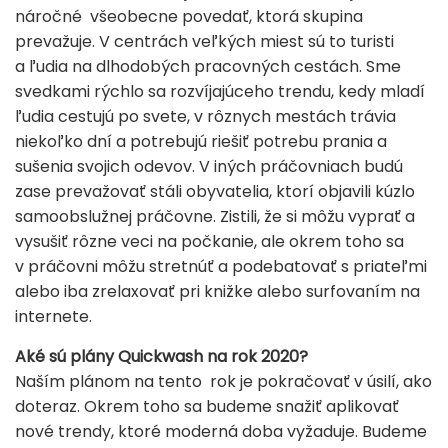
náročné všeobecne povedať, ktorá skupina
prevažuje. V centrách veľkých miest sú to turisti
a ľudia na dlhodobých pracovných cestách. Sme
svedkami rýchlo sa rozvíjajúceho trendu, kedy mladí
ľudia cestujú po svete, v rôznych mestách trávia
niekoľko dní a potrebujú riešiť potrebu prania a
sušenia svojich odevov. V iných práčovniach budú
zase prevažovať stáli obyvatelia, ktorí objavili kúzlo
samoobslužnej práčovne. Zistili, že si môžu vyprať a
vysušiť rôzne veci na počkanie, ale okrem toho sa
v práčovni môžu stretnúť a podebatovať s priateľmi
alebo iba zrelaxovať pri knižke alebo surfovaním na
internete.
Aké sú plány Quickwash na rok 2020?
Naším plánom na tento rok je pokračovať v úsilí, ako
doteraz. Okrem toho sa budeme snažiť aplikovať
nové trendy, ktoré moderná doba vyžaduje. Budeme