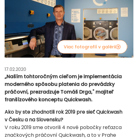
Viac fotografií v galérii
17.02.2020
„Naším tohtoročným cieľom je implementácia
moderného spôsobu platenia do prevádzky
práčovní, prezradzuje Tomáš Drga," majiteľ
franšízového konceptu Quickwash.
Ako by ste zhodnotili rok 2019 pre sieť Quickwash
v Česku a na Slovensku?
V roku 2019 sme otvorili 4 nové pobočky reťazca
značkových práčovní Quickwash, a to v Prahe