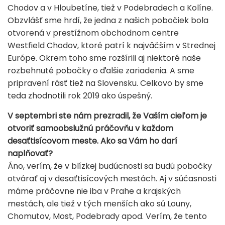
Chodov a v Hloubetíne, tiež v Podebradech a Kolíne.
Obzvlášť sme hrdí, že jedna z našich pobočiek bola
otvorená v prestížnom obchodnom centre
Westfield Chodov, ktoré patrí k najväčším v Strednej
Európe. Okrem toho sme rozšírili aj niektoré naše
rozbehnuté pobočky o ďalšie zariadenia. A sme
pripravení rásť tiež na
Slovensku.
Celkovo by sme
teda zhodnotili rok 2019 ako úspešný.
V septembri ste nám prezradil, že Vaším cieľom je
otvoriť samoobslužnú práčovňu v každom
desaťtisícovom meste. Ako sa Vám ho darí
naplňovať?
Áno, verím, že v blízkej budúcnosti sa budú pobočky
otvárať aj v desaťtisícových mestách. Aj v súčasnosti
máme práčovne nie iba v Prahe a krajských
mestách, ale tiež v tých menších ako sú Louny,
Chomutov, Most, Podebrady apod. Verím, že tento