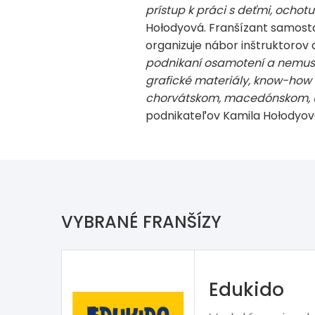
prístup k práci s deťmi, ochot
Hołodyová. Franšízant samosta
organizuje nábor inštruktorov 
podnikaní osamotení a nemusí
grafické materiály, know-how
chorvátskom, macedónskom, uk
podnikateľov Kamila Hołodyov
VYBRANÉ FRANŠÍZY
Edukido