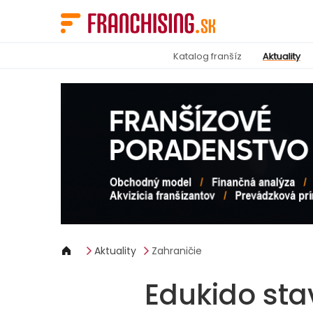
Panel riadenia súborov cookie
Katalog franšíz
Aktuality
Aktuality
Zahraničie
Edukido sta