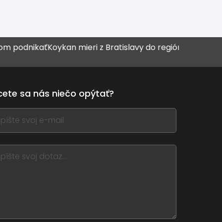
Koykan mieri z Bratislavy do regiónov
55 reštaurácií a ďal
ete sa nás niečo opýtať?
,
ve
m
d
nk