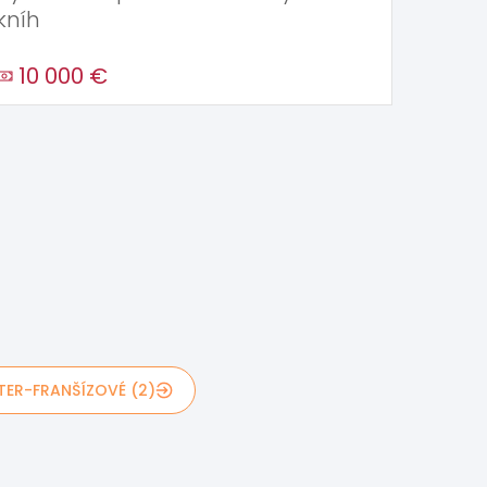
kníh
10 000 €
TER-FRANŠÍZOVÉ (2)