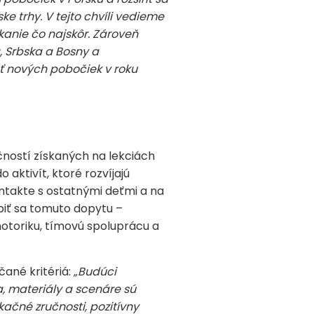
 trhy. V tejto chvíli vedieme
ikanie čo najskôr. Zároveň
, Srbska a Bosny a
sť nových pobočiek v roku
čností získaných na lekciách
 aktivít, ktoré rozvíjajú
kontakte s ostatnými deťmi a na
biť sa tomuto dopytu –
motoriku, tímovú spoluprácu a
čané kritériá:
„Budúci
a, materiály a scenáre sú
ačné zručnosti, pozitívny