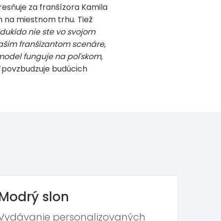
esňuje za franšízora Kamila
h na miestnom trhu. Tiež
 Edukido nie ste vo svojom
ašim franšízantom scenáre,
model funguje na poľskom,
“
povzbudzuje budúcich
Modrý slon
Vydávanie personalizovaných