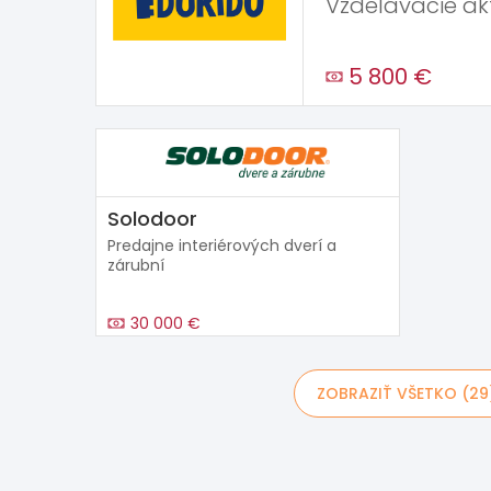
Vzdelávacie akt
5 800 €
Solodoor
Predajne interiérových dverí a
zárubní
30 000 €
ZOBRAZIŤ VŠETKO (29