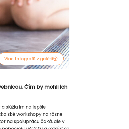
Viac fotografií v galérii
ebnicou. Čím by mohli ich
 slúžia im na lepšie
dškolské workshopy na rôzne
ízor na spoluprácu čaká, ale v
pobočiek v Poľsku a rozšíriť sa