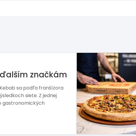
mohol Arby’s,
 Hut
alšia etapa. Nový vlastník
 aj jej silnejšiu pozíciu na
GASTRONÓMIA