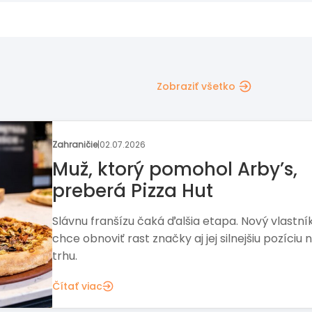
Zobraziť všetko
Rozhovor týždňa
|
22.06.2026
Kam smeruje Bageterie
Boulevard
Dve prevádzky v Bratislave sú len začiatok. Kde 
značka priestor na ďalší rozvoj? Odpovedá
riaditeľka expanzie a franchisingu Markéta
Krejčíková.
Čítať viac