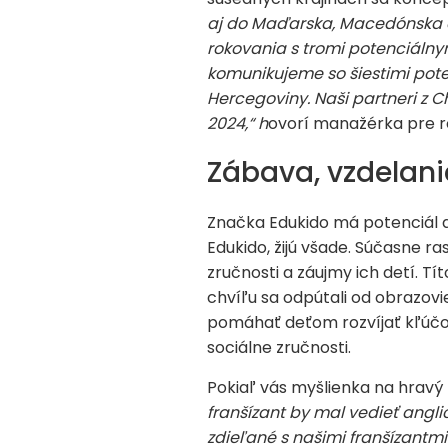
aj do Maďarska, Macedónska a 
rokovania s tromi potenciálnym
komunikujeme so šiestimi pote
Hercegoviny. Naši partneri z C
2024,“ h
ovorí manažérka pre ro
Zábava, vzdelanie
Značka Edukido má potenciál aj
Edukido, žijú všade. Súčasne ra
zručnosti a záujmy ich detí. Tí
chvíľu sa odpútali od obrazov
pomáhať deťom rozvíjať kľúčové
sociálne zručnosti.
Pokiaľ vás myšlienka na hravý b
franšízant by mal vedieť angli
zdieľané s našimi franšízantmi