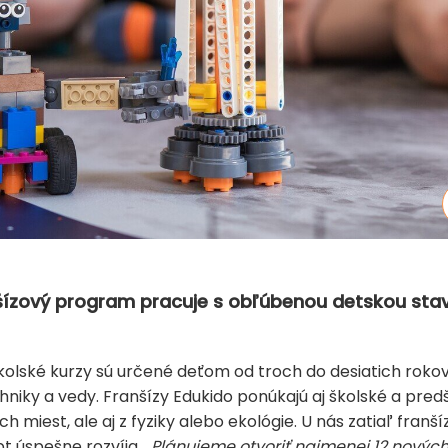
nšízový program pracuje s obľúbenou detskou stav
lské kurzy sú určené deťom od troch do desiatich rokov a
hniky a vedy. Franšízy Edukido ponúkajú aj školské a pre
 miest, ale aj z fyziky alebo ekológie. U nás zatiaľ franš
t úspešne rozvíja.
„Plánujeme otvoriť najmenej 12 nových 