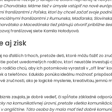
Chorvátska. Máme tiež v úmysle vstúpiť na nové európske
i franšízantmi z Poľska, ktorí by chceli začať svoje podn
nciálnymi franšízantmi z Rumunska, Maďarska, Slovinska
horvátska a Macedónska tiež plánujú otvoriť približne še
zvoj franšízovej siete Kamila Hołodyová.
 aj zisk
 na ďalších trhoch, pretože deti, ktoré môžu ťažiť zo zru
stie počet uvedomelých rodičov, ktorí neustále investujú do
to rodičia chcú, aby ich potomkovia vyrastali v „off line“ 
iek a telefónov. Edukido ponúka ideálnu možnosť prispôso
 zručnosti, ako je logické myslenie, kreativitau, jemnú 
iznis zaujala, je dobré vedieť, či spĺňate základné odporú
cky na komunikatívnej úrovni, pretože všetka komunikáci
 v angličtine. Táto osoba by mala mať tiež dobré komunik