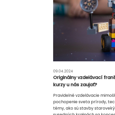
09.04.2024
Originálny vzdelávací fra
kurzy u nás zaujať?
Pravidelné vzdelávacie mimoško
pochopenie sveta prírody, tec
témy, ako sú stavby starovekých
susedných krajinách sa koncep