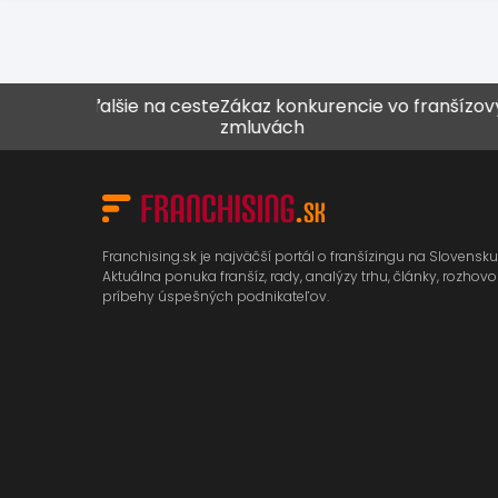
alšie na ceste
Zákaz konkurencie vo franšízových
Never
zmluvách
Franchising.sk je najväčší portál o franšízingu na Slovensku
Aktuálna ponuka franšíz, rady, analýzy trhu, články, rozhovo
príbehy úspešných podnikateľov.