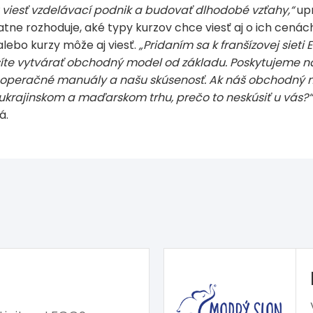
u viesť vzdelávací podnik a budovať dlhodobé vzťahy,“
upr
tne rozhoduje, aké typy kurzov chce viesť aj o ich cenác
alebo kurzy môže aj viesť.
„Pridaním sa k franšízovej sieti
te vytvárať obchodný model od základu. Poskytujeme n
 operačné manuály a našu skúsenosť. Ak náš obchodný 
rajinskom a maďarskom trhu, prečo to neskúsiť u vás?
á.