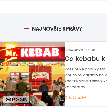
NAJNOVŠIE SPRÁVY
Zahraničie
|
02.07.2026
Muž, ktorý po
preberá Pizza
Slávnu franšízu čaká ď
chce obnoviť rast značky
trhu.
Čítať viac