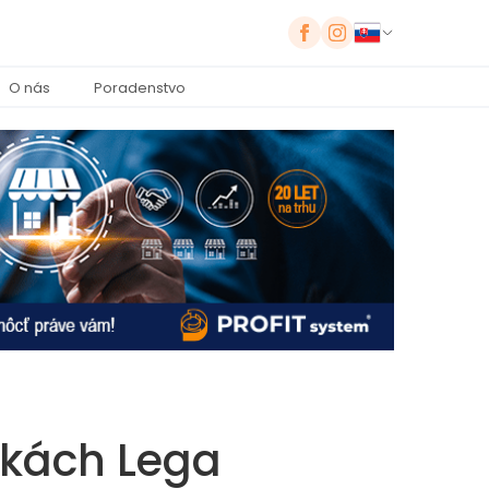
O nás
Poradenstvo
ckách Lega