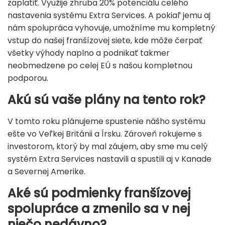
zaplatiť. Využije zhruba 20% potenciálu celého
nastavenia systému Extra Services. A pokiaľ jemu aj
nám spolupráca vyhovuje, umožníme mu kompletný
vstup do našej franšízovej siete, kde môže čerpať
všetky výhody naplno a podnikať takmer
neobmedzene po celej EÚ s našou kompletnou
podporou.
Akú sú vaše plány na tento rok?
V tomto roku plánujeme spustenie nášho systému
ešte vo Veľkej Británii a Írsku. Zároveň rokujeme s
investorom, ktorý by mal záujem, aby sme mu celý
systém Extra Services nastavili a spustili aj v Kanade
a Severnej Amerike.
Aké sú podmienky franšízovej
spolupráce a zmenilo sa v nej
niečo nedávno?