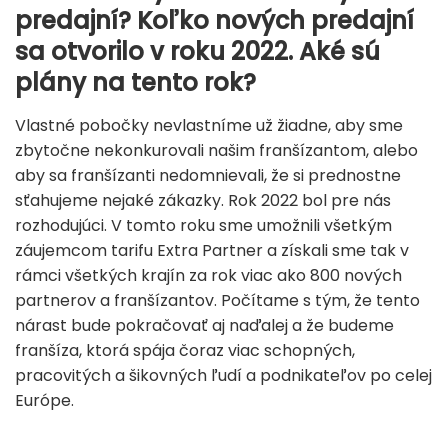
predajní? Koľko nových predajní
sa otvorilo v roku 2022. Aké sú
plány na tento rok?
Vlastné pobočky nevlastníme už žiadne, aby sme
zbytočne nekonkurovali našim franšízantom, alebo
aby sa franšízanti nedomnievali, že si prednostne
sťahujeme nejaké zákazky. Rok 2022 bol pre nás
rozhodujúci. V tomto roku sme umožnili všetkým
záujemcom tarifu Extra Partner a získali sme tak v
rámci všetkých krajín za rok viac ako 800 nových
partnerov a franšízantov. Počítame s tým, že tento
nárast bude pokračovať aj naďalej a že budeme
franšíza, ktorá spája čoraz viac schopných,
pracovitých a šikovných ľudí a podnikateľov po celej
Európe.