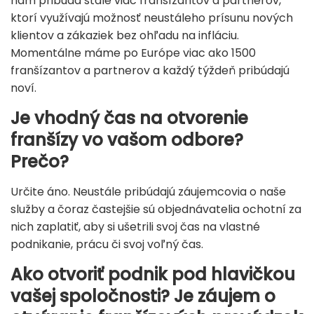
nám pribúda stále viac franšízantov a partnerov,
ktorí využívajú možnosť neustáleho prísunu nových
klientov a zákaziek bez ohľadu na infláciu.
Momentálne máme po Európe viac ako 1500
franšízantov a partnerov a každý týždeň pribúdajú
noví.
Je vhodný čas na otvorenie
franšízy vo vašom odbore?
Prečo?
Určite áno. Neustále pribúdajú záujemcovia o naše
služby a čoraz častejšie sú objednávatelia ochotní za
nich zaplatiť, aby si ušetrili svoj čas na vlastné
podnikanie, prácu či svoj voľný čas.
Ako otvoriť podnik pod hlavičkou
vašej spoločnosti? Je záujem o