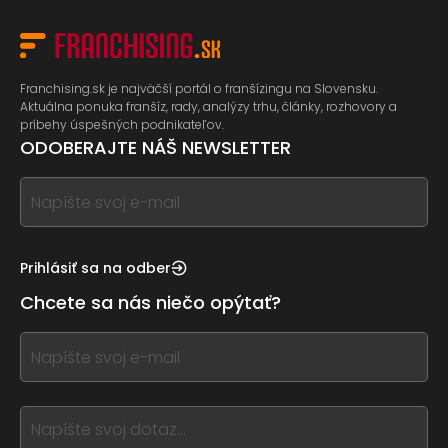
Franchising.sk je najväčší portál o franšízingu na Slovensku.
Aktuálna ponuka franšíz, rady, analýzy trhu, články, rozhovory a
príbehy úspešných podnikateľov.
ODOBERAJTE NÁŠ NEWSLETTER
If
you
see
this,
Prihlásiť sa na odber
leave
Chcete sa nás niečo opýtať?
this
form
If
field
you
blank
see
this,
leave