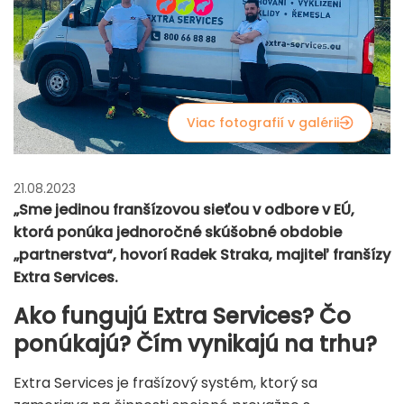
Viac fotografií v galérii
21.08.2023
„Sme jedinou franšízovou sieťou v odbore v EÚ,
ktorá ponúka jednoročné skúšobné obdobie
„partnerstva“, hovorí Radek Straka, majiteľ franšízy
Extra Services.
Ako fungujú Extra Services? Čo
ponúkajú? Čím vynikajú na trhu?
Extra Services je frašízový systém, ktorý sa