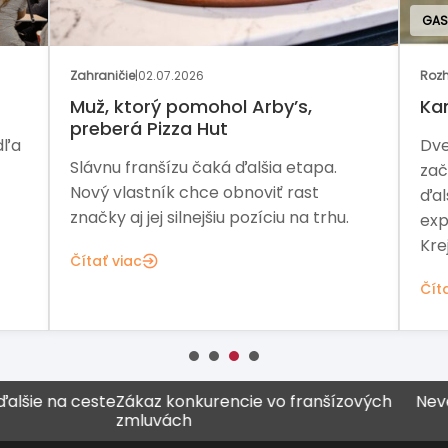
GASTRONÓ
Zahraničie
|
02.07.2026
Rozhovor 
Muž, ktorý pomohol Arby’s,
Kam sm
preberá Pizza Hut
Dve prev
Slávnu franšízu čaká ďalšia etapa.
začiatok
Nový vlastník chce obnoviť rast
ďalší ro
značky aj jej silnejšiu pozíciu na trhu.
expanzie
Krejčíko
Čítať viac
Čítať via
na ceste
Zákaz konkurencie vo franšízových
Never všet
zmluvách