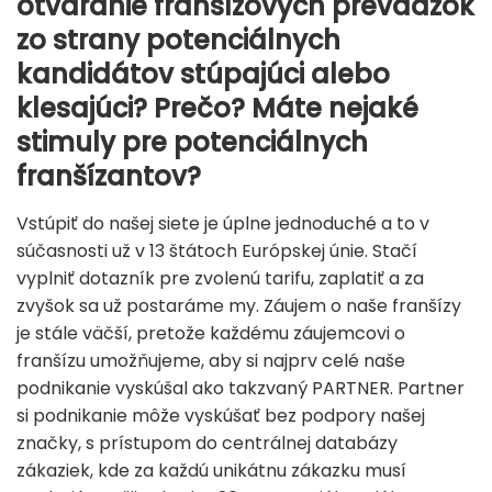
otváranie franšízových prevádzok
zo strany potenciálnych
kandidátov stúpajúci alebo
klesajúci? Prečo? Máte nejaké
stimuly pre potenciálnych
franšízantov?
Vstúpiť do našej siete je úplne jednoduché a to v
súčasnosti už v 13 štátoch Európskej únie. Stačí
vyplniť dotazník pre zvolenú tarifu, zaplatiť a za
zvyšok sa už postaráme my. Záujem o naše franšízy
je stále väčší, pretože každému záujemcovi o
franšízu umožňujeme, aby si najprv celé naše
podnikanie vyskúšal ako takzvaný PARTNER. Partner
si podnikanie môže vyskúšať bez podpory našej
značky, s prístupom do centrálnej databázy
zákaziek, kde za každú unikátnu zákazku musí