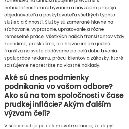
zameriava na činnosti spojené prevažne s
nehnuteľnosťami či bývaním a navzájom prepája
objednávateľa a poskytovateľa všetkých týchto
služieb a činností. Služby sú zamerané hlavne na
sťahovanie, vypratanie, upratovanie a rôzne
remeselné práce. Všetkých našich franšízantov vždy
zariadime, preškolíme, ale hlavne im ako jediná
franšíza na svete dodávame po celú dobu trvania
spolupráce reklamu, prácu, klientov a zákazky, ktoré
zaisťujeme nepretržite na vlastné náklady.
Aké sú dnes podmienky
podnikania vo vašom odbore?
Ako sú na tom spoločnosti v čase
prudkej inflácie? Akým ďalším
výzvam čelí?
V súčasnosti je po celom svete situácia, že dopyt