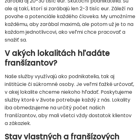
zarobia aj 20-30 tisíc eur. Skutoční podnikatelia. Sú
ale aj takí, ktorí si zarábajú len 2-3 tisíc eur. Záleží na
povahe a potenciále každého človeka. My umožníme
každému, aby zarábal maximá, ale potom už je to na
každom jednotlivcovi, ako veľmi chce pracovať a
snažiť sa.
V akých lokalitách hľadáte
franšízantov?
Naše služby využívajú ako podnikatelia, tak aj
inštitúcie či súkromné ​​osoby. Je veľmi ťažké určovať,
v akej lokalite chceme niekoho hľadať. Poskytujeme
služby ktoré v živote potrebuje každý z nás. Lokality
iba obmedzujeme na určitý počet našich
franšízantov, aby mali všetci vždy dostatok klientov
a zákaziek.
Stav vlastných a franšízových