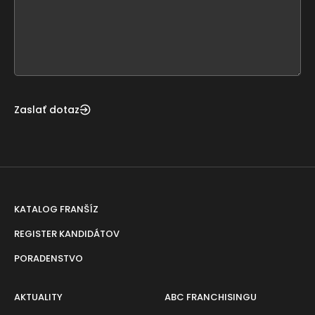
this
form
field
blank
Zaslať dotaz
KATALOG FRANŠÍZ
REGISTER KANDIDÁTOV
PORADENSTVO
AKTUALITY
ABC FRANCHISINGU