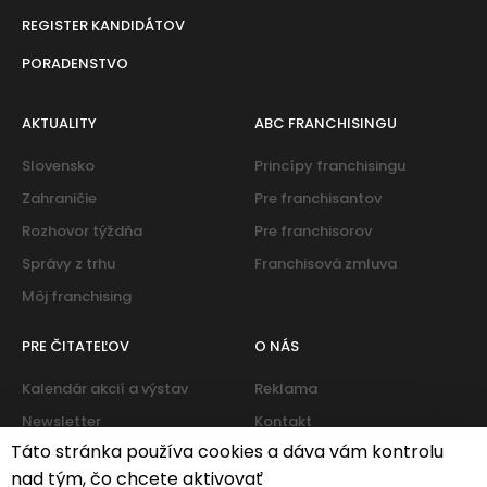
REGISTER KANDIDÁTOV
PORADENSTVO
AKTUALITY
ABC FRANCHISINGU
Slovensko
Princípy franchisingu
Zahraničie
Pre franchisantov
Rozhovor týždňa
Pre franchisorov
Správy z trhu
Franchisová zmluva
Môj franchising
PRE ČITATEĽOV
O NÁS
Kalendár akcií a výstav
Reklama
Newsletter
Kontakt
Táto stránka používa cookies a dáva vám kontrolu
nad tým, čo chcete aktivovať