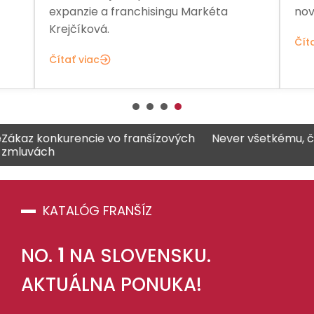
expanzie a franchisingu Markéta
nov
Krejčíková.
Čít
Čítať viac
 konkurencie vo franšízových
Never všetkému, čo dobr
vách
KATALÓG FRANŠÍZ
NO.
1
NA SLOVENSKU.
AKTUÁLNA PONUKA!