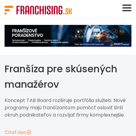
Panel riadenia súborov cookie
Franšíza pre skúsených
manažérov
Koncept TAB Board rozširuje portfólio služieb. Nové
programy majú franšízantom pomôcť osloviť širší
okruh podnikateľov a rozvíjať firmy komplexnejšie.
Čítať viac