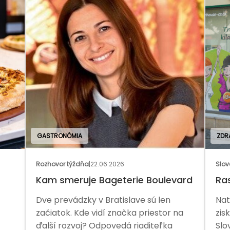
GASTRONÓMIA
ZDR
Rozhovor týždňa
|
22.06.2026
Slov
Kam smeruje Bageterie Boulevard
Ras
Dve prevádzky v Bratislave sú len
Nat
začiatok. Kde vidí značka priestor na
zis
ďalší rozvoj? Odpovedá riaditeľka
Slo