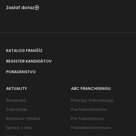
Zaslať dotaz
KATALOG FRANŠÍZ
REGISTER KANDIDÁTOV
PORADENSTVO
AKTUALITY
ABC FRANCHISINGU
Slovensko
Princípy franchisingu
Zahraničie
Pre franchisantov
Rozhovor týždňa
Pre franchisorov
Správy z trhu
Franchisová zmluva