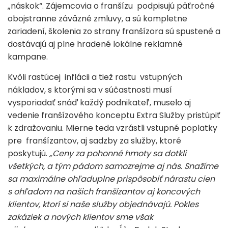
„náskok“. Zájemcovia o franšízu podpisujú päťročné
obojstranne záväzné zmluvy, a sú kompletne
zariadení, školenia zo strany franšízora sú spustené a
dostávajú aj plne hradené lokálne reklamné
kampane.
Kvôli rastúcej inflácii a tiež rastu vstupných
nákladov, s ktorými sa v súčastnosti musí
vysporiadať snáď každý podnikateľ, muselo aj
vedenie franšízového konceptu Extra Služby pristúpiť
k zdražovaniu. Mierne teda vzrástli vstupné poplatky
pre franšízantov, aj sadzby za služby, ktoré
poskytujú.
„Ceny za pohonné hmoty sa dotkli
všetkých, a tým pádom samozrejme aj nás. Snažíme
sa maximálne ohľaduplne prispôsobiť nárastu cien
s ohľadom na našich franšízantov aj koncových
klientov, ktorí si naše služby objednávajú. Pokles
zakáziek a nových klientov sme však