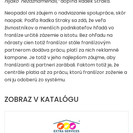
nijako nezaznamenali,“
dopĺňa Radek Straka.
Neopadol ani záujem o nadviazanie spolupráce, skôr
naopak. Podľa Radka Straky sa zdá, že veľa
živnostníkov a menších podnikateľov hľadá vo
franšíze určité zázemie a istotu. Bez ohľadu na
nárasty cien totiž franšízor stále franšízovým
partnerom dodáva prácu, platí za nich reklamné
kampane. Je totiž v jeho najlepšom záujme, aby
franšízanti aj partneri zarábali. Faktom totiž je, že
centrále platia až za prácu, ktorú franšízor zoženie a
oni ju odoberú zo systému.
ZOBRAZ V KATALÓGU