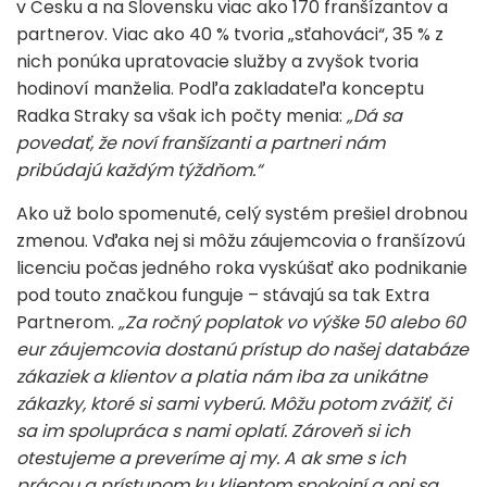
v Česku a na Slovensku viac ako 170 franšízantov a
partnerov. Viac ako 40 % tvoria „sťahováci“, 35 % z
nich ponúka upratovacie služby a zvyšok tvoria
hodinoví manželia. Podľa zakladateľa konceptu
Radka Straky sa však ich počty menia:
„Dá sa
povedať, že noví franšízanti a partneri nám
pribúdajú každým týždňom.“
Ako už bolo spomenuté, celý systém prešiel drobnou
zmenou. Vďaka nej si môžu záujemcovia o franšízovú
licenciu počas jedného roka vyskúšať ako podnikanie
pod touto značkou funguje – stávajú sa tak Extra
Partnerom.
„Za ročný poplatok vo výške 50 alebo 60
eur záujemcovia dostanú prístup do našej databáze
zákaziek a klientov a platia nám iba za unikátne
zákazky, ktoré si sami vyberú. Môžu potom zvážiť, či
sa im spolupráca s nami oplatí. Zároveň si ich
otestujeme a preveríme aj my. A ak sme s ich
prácou a prístupom ku klientom spokojní a oni sa