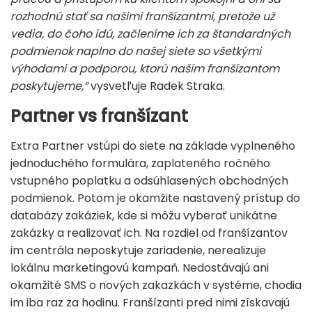
rozhodnú stať sa našimi franšízantmi, pretože už
vedia, do čoho idú, začleníme ich za štandardných
podmienok naplno do našej siete so všetkými
výhodami a podporou, ktorú našim franšízantom
poskytujeme,“
vysvetľuje Radek Straka.
Partner vs franšízant
Extra Partner vstúpi do siete na základe vyplneného
jednoduchého formulára, zaplateného ročného
vstupného poplatku a odsúhlasených obchodných
podmienok. Potom je okamžite nastavený prístup do
databázy zakáziek, kde si môžu vyberať unikátne
zakázky a realizovať ich. Na rozdiel od franšízantov
im centrála neposkytuje zariadenie, nerealizuje
lokálnu marketingovú kampaň. Nedostávajú ani
okamžité SMS o nových zakazkách v systéme, chodia
im iba raz za hodinu. Franšízanti pred nimi získavajú