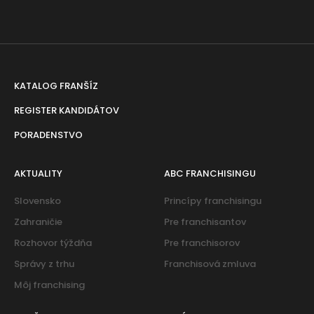
KATALOG FRANŠÍZ
REGISTER KANDIDÁTOV
PORADENSTVO
AKTUALITY
ABC FRANCHISINGU
Slovensko
Princípy franchisingu
Zahraničie
Pre franchisantov
Rozhovor týždňa
Pre franchisorov
Správy z trhu
Franchisová zmluva
Môj franchising