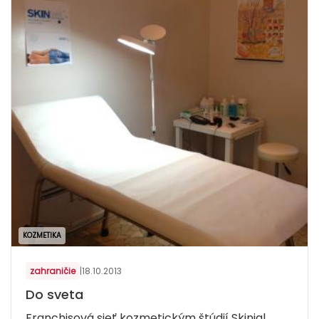
KOZMETIKA
zahraničie
|
18.10.2013
Do sveta
Franchisová sieť kozmetickým štúdií Skinial