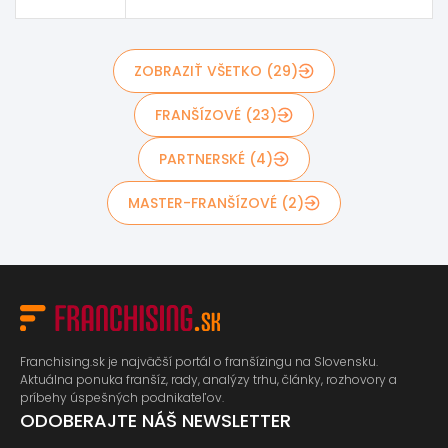
ZOBRAZIŤ VŠETKO (29)
FRANŠÍZOVÉ (23)
PARTNERSKÉ (4)
MASTER-FRANŠÍZOVÉ (2)
Franchising.sk je najväčší portál o franšízingu na Slovensku.
Aktuálna ponuka franšíz, rady, analýzy trhu, články, rozhovory a
príbehy úspešných podnikateľov.
ODOBERAJTE NÁŠ NEWSLETTER