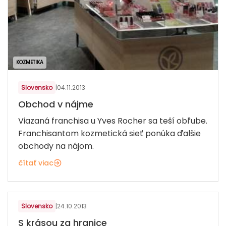
KOZMETIKA
Slovensko
|
04.11.2013
Obchod v nájme
Viazaná franchisa u Yves Rocher sa teší obľube.
Franchisantom kozmetická sieť ponúka ďalšie
obchody na nájom.
čítať viac
KOZMETIKA
Slovensko
|
24.10.2013
S krásou za hranice