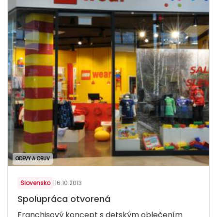
ODEVY A OBUV
Slovensko
|
16.10.2013
Spolupráca otvorená
Franchisový koncept s detským oblečením