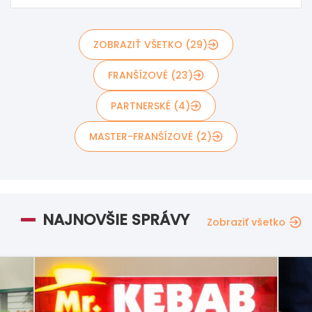
ZOBRAZIŤ VŠETKO (29)
FRANŠÍZOVÉ (23)
PARTNERSKÉ (4)
MASTER-FRANŠÍZOVÉ (2)
NAJNOVŠIE SPRÁVY
Zobraziť všetko