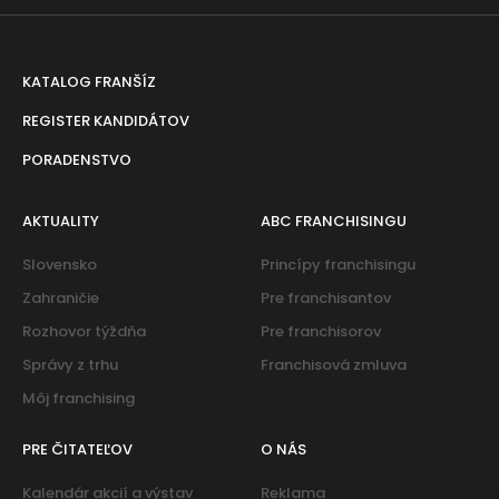
KATALOG FRANŠÍZ
REGISTER KANDIDÁTOV
PORADENSTVO
AKTUALITY
ABC FRANCHISINGU
Slovensko
Princípy franchisingu
Zahraničie
Pre franchisantov
Rozhovor týždňa
Pre franchisorov
Správy z trhu
Franchisová zmluva
Môj franchising
PRE ČITATEĽOV
O NÁS
Kalendár akcií a výstav
Reklama