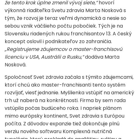
že tento krok úplne zmenil vývoj siete,“
hovorí
výkonná riaditeľka Svetu zdravia Marta Nosková s
tým, že rozvoj je teraz veľmi dynamická a nesie so
sebou vznik väčšieho počtu pobočiek. Tých je na
Slovensku riadených rukou franchisantov 13. A český
koncept oslovil i podnikateľov zo zahraničia.
„Registrujeme záujemcov o master-franchisovú
licenciu v USA, Austrálii a Rusku,“
dodáva Marta
Nosková.
Spoločnosť Svet zdravia začala s týmito záujemcami,
ktorí chcú ako master-franchisanti tento systém
rozvíjať, viesť jednanie. Myšlienka vstúpiť na americký
trh už naberá na konkrétnosti. Firma by sem rada
vstúpila počas budúceho roka. I napriek plánom
mimo európsky kontinent, Svet zdravia s Európou
počíta. Z dôvodov expanzie tiež dokončuje plnú
verziu nového softwaru Komplexná nutričná