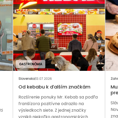
Zahraničie
|
02.07.2026
kám
Muž, ktorý pomohol Arby’s,
preberá Pizza Hut
 podľa
Slávnu franšízu čaká ďalšia etapa.
Nový vlastník chce obnoviť rast
y
značky aj jej silnejšiu pozíciu na trhu.
ch