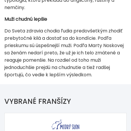
typológia, ktorú prekladá do angličtiny, ruštiny a
nemčiny.
Muži chudnú lepšie
Do Sveta zdravia chodia ľudia predovšetkým zhodiť
prebytočné kilá a dostať sa do kondície. Podľa
prieskumu sú úspešnejší muži. Podľa Marty Noskovej
sa ženám nedarí preto, že už je ich telo zmätené a
reaguje pomenšie. Na rozdiel od toho muži
jednoduchšie prejdú na chudnutie a tiež radšej
športujú, čo vedie k lepším výsledkom.
VYBRANÉ FRANŠÍZY