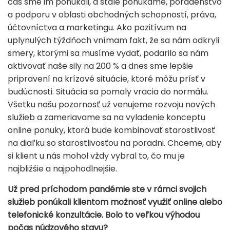
čas sme im ponúkali, a stále ponúkame, poradenstvo
a podporu v oblasti obchodných schopností, práva,
účtovníctva a marketingu. Ako pozitívum na
uplynulých týždňoch vnímam fakt, že sa nám odkryli
smery, ktorými sa musíme vydať, podarilo sa nám
aktivovať naše sily na 200 % a dnes sme lepšie
pripravení na krízové situácie, ktoré môžu prísť v
budúcnosti. Situácia sa pomaly vracia do normálu.
Všetku našu pozornosť už venujeme rozvoju nových
služieb a zameriavame sa na vyladenie konceptu
online ponuky, ktorá bude kombinovať starostlivosť
na diaľku so starostlivosťou na poradni. Chceme, aby
si klient u nás mohol vždy vybral to, čo mu je
najbližšie a najpohodlnejšie.
Už pred príchodom pandémie ste v rámci svojich
služieb ponúkali klientom možnosť využiť online alebo
telefonické konzultácie. Bolo to veľkou výhodou
počas núdzového stavu?