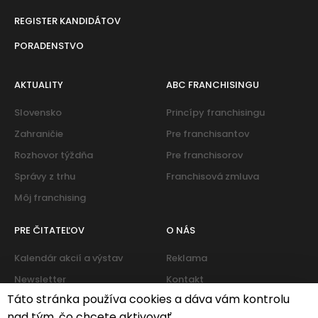
REGISTER KANDIDÁTOV
PORADENSTVO
AKTUALITY
ABC FRANCHISINGU
Slovensko
Princípy franchisingu
Zahraničie
Pre franchisantov
Rozhovor týždňa
Pre franchisorov
Správy z trhu
Franchisová zmluva
Môj franchising
PRE ČITATEĽOV
O NÁS
Kalendár akcií a výstav
Reklama
Newsletter
Kontakt
Táto stránka používa cookies a dáva vám kontrolu
nad tým, čo chcete aktivovať