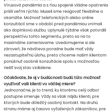
Vírusová pandémia a s ňou spojené vládne opatrenia
prišli veľmi rýchlo. Museli sme reagovať flexibilne a
okamžite. Možnosť telefonických alebo online
konzultácií sme v období pred pandémiou vnímali
ako doplnkovú službu. Uplynulé týždne však potvrdili
perspektívu tohto segmentu, preto sa na to
maximálne zameriavame. Uvedomujeme si ale
zároveň, že návšteva poradne bude mať vždy
nezastupiteľnú úlohu, preto chceme našim klientom
ponúknuť osobné konzultácie spolu s možnosťou
riešiť svoj stav vzdialene.
Očakávate, že aj v budúcnosti budú túto možnosť
využívať vaši klienti vo väčšej miere?
Jednoznačne, je to trend, ku ktorému celý odbor
postupne smeruje. Vždy sa však nájdu klienti, pre
ktorých bude dôležitý osobný kontakt. Na druhú
stranu máme aj časovo vyťažených zákazníkov, pre