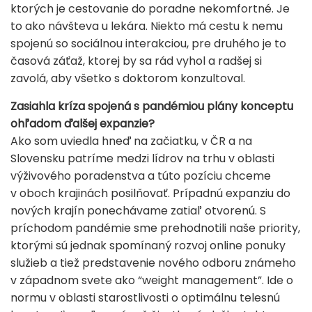
ktorých je cestovanie do poradne nekomfortné. Je
to ako návšteva u lekára. Niekto má cestu k nemu
spojenú so sociálnou interakciou, pre druhého je to
časová záťaž, ktorej by sa rád vyhol a radšej si
zavolá, aby všetko s doktorom konzultoval.
Zasiahla kríza spojená s pandémiou plány konceptu
ohľadom ďalšej expanzie?
Ako som uviedla hneď na začiatku, v ČR a na
Slovensku patríme medzi lídrov na trhu v oblasti
výživového poradenstva a túto pozíciu chceme
v oboch krajinách posilňovať. Prípadnú expanziu do
nových krajín ponechávame zatiaľ otvorenú. S
príchodom pandémie sme prehodnotili naše priority,
ktorými sú jednak spomínaný rozvoj online ponuky
služieb a tiež predstavenie nového odboru známeho
v západnom svete ako “weight management”. Ide o
normu v oblasti starostlivosti o optimálnu telesnú