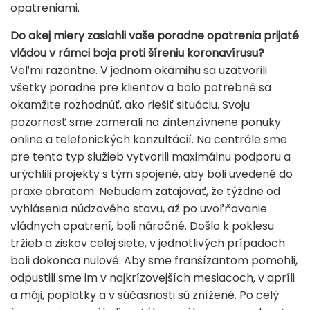
opatreniami.
Do akej miery zasiahli vaše poradne opatrenia prijaté
vládou v rámci boja proti šíreniu koronavírusu?
Veľmi razantne. V jednom okamihu sa uzatvorili
všetky poradne pre klientov a bolo potrebné sa
okamžite rozhodnúť, ako riešiť situáciu. Svoju
pozornosť sme zamerali na zintenzívnene ponuky
online a telefonických konzultácií. Na centrále sme
pre tento typ služieb vytvorili maximálnu podporu a
urýchlili projekty s tým spojené, aby boli uvedené do
praxe obratom. Nebudem zatajovať, že týždne od
vyhlásenia núdzového stavu, až po uvoľňovanie
vládnych opatrení, boli náročné. Došlo k poklesu
tržieb a ziskov celej siete, v jednotlivých prípadoch
boli dokonca nulové. Aby sme franšízantom pomohli,
odpustili sme im v najkrízovejších mesiacoch, v apríli
a máji, poplatky a v súčasnosti sú znížené. Po celý