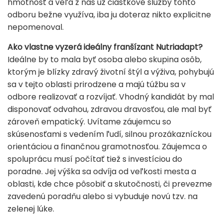
hmotnosť a veľa z nás už čiastkové služby tohto
odboru bežne využíva, iba ju doteraz nikto explicitne
nepomenoval.
Ako vlastne vyzerá ideálny franšízant Nutriadapt?
Ideálne by to mala byť osoba alebo skupina osôb,
ktorým je blízky zdravý životní štýl a výživa, pohybujú
sa v tejto oblasti prirodzene a majú túžbu sa v
odbore realizovať a rozvíjať. Vhodný kandidát by mal
disponovať odvahou, zdravou dravosťou, ale mal byť
zároveň empatický. Uvítame záujemcu so
skúsenosťami s vedením ľudí, silnou prozákazníckou
orientáciou a finančnou gramotnosťou. Záujemca o
spoluprácu musí počítať tiež s investíciou do
poradne. Jej výška sa odvíja od veľkosti mesta a
oblasti, kde chce pôsobiť a skutočnosti, či prevezme
zavedenú poradňu alebo si vybuduje novú tzv. na
zelenej lúke.