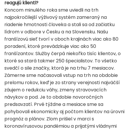
reagujú klienti?
Koncom minulého roka sme uviedli na trh
najpokročilejší výživový systém zameraný na
riadenie hmotnosti človeka a stali sa od začiatku
lídrom v odbore v Česku a na Slovensku. Našu
franšízovú sieť tvorí v oboch krajinách viac ako 80
poradení, ktoré prevádzkuje viac ako 50
franšízantov. Služby čerpá niekoľko tisíc klientov, o
ktoré sa stará takmer 250 špecialistov. To všetko
svedčí o sile značky, ktorá je na trhu 7 mesiacov.
Zámerne sme načasovali vstup na trh na obdobie
prelomu rokov, keď je zo strany verejnosti najväčší
záujem o redukciu váhy, zmeny stravovacích
návykov a pod. Je to obdobie novoročných
predsavzatí. Prvé týždne a mesiace sme sa
pohybovali ekonomicky aj počtom klientov na úrovni
prognóz a plánov. Zlom prišiel v marci s
koronavírusovou pandémiou a prijatými vládnymi