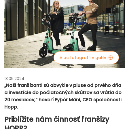
Viac fotografií v galérii
13.05.2024
„Naši franšízanti sú obvykle v pluse od prvého dňa
a investície do počiatočných skútrov sa vrátia do
20 mesiacov,“ hovorí Eyþór Máni, CEO spoločnosti
Hopp.
Priblížite nám činnosť franšízy
HOPP?