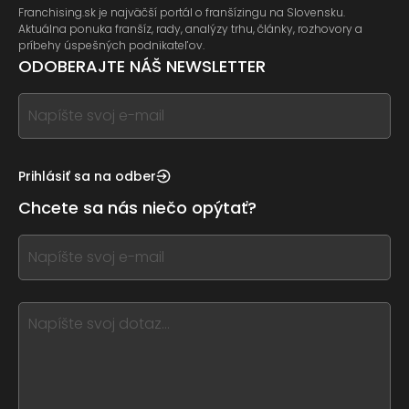
Franchising.sk je najväčší portál o franšízingu na Slovensku.
Aktuálna ponuka franšíz, rady, analýzy trhu, články, rozhovory a
príbehy úspešných podnikateľov.
ODOBERAJTE NÁŠ NEWSLETTER
If
you
see
this,
Prihlásiť sa na odber
leave
Chcete sa nás niečo opýtať?
this
form
If
field
you
blank
see
this,
leave
this
form
field