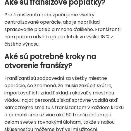
Aké sú franšízové ​​poplatky?
Pre franšízanta zabezpečujeme všetky
centralizované operácie, ako je napríklad
spracovanie platieb a mnoho ďalšieho. Franšízanti
nám potom odvádzajú poplatok vo výške 18 % z
čistého výnosu.
Aké sú potrebné kroky na
otvorenie franšízy?
Franšízanti sú zodpovední za všetky miestne
operácie, čo znamená, že musia zakúpiť skútre,
importovať ich, zriadiť sklad, rokovať s miestnou
vládou, najať personál, získať správne vozidlá atď.
Samozrejme sme tu s franšízantom v každom kroku
a pomohli sme už viac ako 60 franšízantom po
celom svete s rovnakými úlohami, takže s našou
skúsenosťou môžeme byť veľmi užitoční.