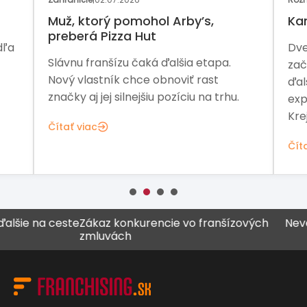
Muž, ktorý pomohol Arby’s,
Ka
preberá Pizza Hut
dľa
Dve
Slávnu franšízu čaká ďalšia etapa.
zač
Nový vlastník chce obnoviť rast
ďal
značky aj jej silnejšiu pozíciu na trhu.
exp
Kre
Čítať viac
Čít
 na ceste
Zákaz konkurencie vo franšízových
Never vše
zmluvách