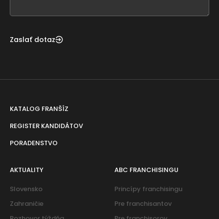
blank
Zaslať dotaz
KATALOG FRANŠÍZ
REGISTER KANDIDÁTOV
PORADENSTVO
AKTUALITY
ABC FRANCHISINGU
Slovensko
Princípy franchisingu
Zahraničie
Pre franchisantov
Rozhovor týždňa
Pre franchisorov