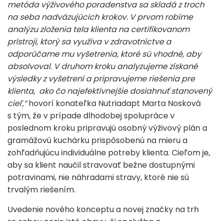
metóda výživového poradenstva sa skladá z troch
na seba nadväzujúcich krokov. V prvom robíme
analýzu zloženia tela klienta na certifikovanom
prístroji, ktorý sa využíva v zdravotníctve a
odporúčame mu vyšetrenia, ktoré sú vhodné, aby
absolvoval. V druhom kroku analyzujeme získané
výsledky z vyšetrení a pripravujeme riešenia pre
klienta, ako čo najefektívnejšie dosiahnuť stanovený
cieľ,“
hovorí konateľka Nutriadapt Marta Nosková
s tým, že v prípade dlhodobej spolupráce v
poslednom kroku pripravujú osobný výživový plán a
gramážovú kuchárku prispôsobenú na mieru a
zohľadňujúcu individuálne potreby klienta. Cieľom je,
aby sa klient naučil stravovať bežne dostupnými
potravinami, nie náhradami stravy, ktoré nie sú
trvalým riešením.
Uvedenie nového konceptu a novej značky na trh