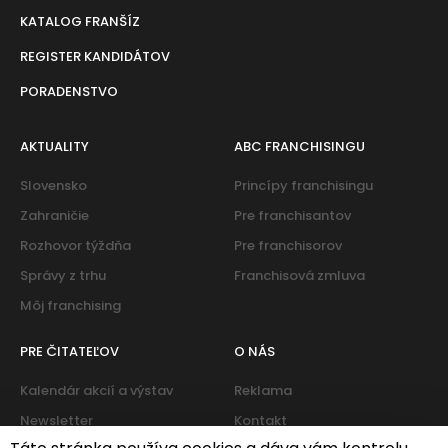
KATALOG FRANŠÍZ
REGISTER KANDIDÁTOV
PORADENSTVO
AKTUALITY
ABC FRANCHISINGU
Slovensko
Princípy franchisingu
Zahraničie
Pre franchisantov
Rozhovor týždňa
Pre franchisorov
Správy z trhu
Franchisová zmluva
Môj franchising
PRE ČITATEĽOV
O NÁS
Kalendár akcií a výstav
Reklama
Newsletter
Kontakt