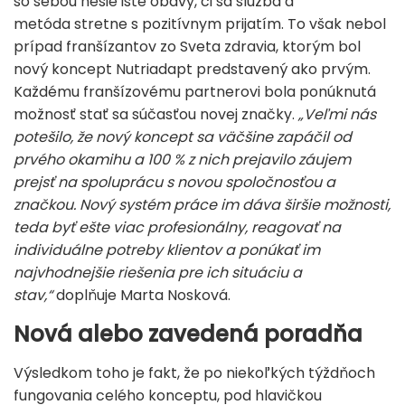
so sebou nesie isté obavy, či sa služba a
metóda stretne s pozitívnym prijatím. To však nebol
prípad franšízantov zo Sveta zdravia, ktorým bol
nový koncept Nutriadapt predstavený ako prvým.
Každému franšízovému partnerovi bola ponúknutá
možnosť stať sa súčasťou novej značky.
„Veľmi nás
potešilo, že nový koncept sa väčšine zapáčil od
prvého okamihu a 100 % z nich prejavilo záujem
prejsť na spoluprácu s novou spoločnosťou a
značkou. Nový systém práce im dáva širšie možnosti,
teda byť ešte viac profesionálny, reagovať na
individuálne potreby klientov a ponúkať im
najvhodnejšie riešenia pre ich situáciu a
stav,“
doplňuje Marta Nosková.
Nová alebo zavedená poradňa
Výsledkom toho je fakt, že po niekoľkých týždňoch
fungovania celého konceptu, pod hlavičkou