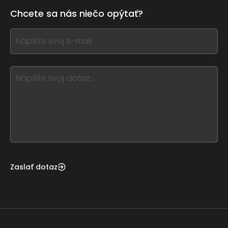
leave
Chcete sa nás niečo opýtať?
this
form
If
field
you
blank
see
this,
leave
this
form
field
blank
Zaslať dotaz