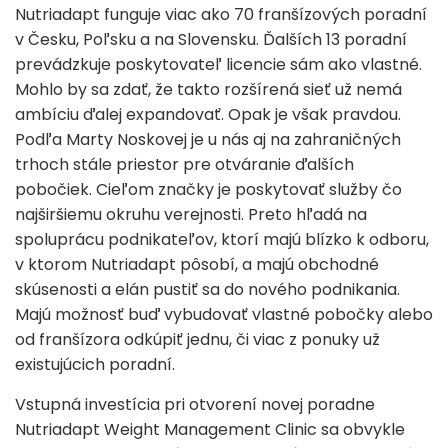
Nutriadapt funguje viac ako 70 franšízových poradní
v Česku, Poľsku a na Slovensku. Ďalších 13 poradní
prevádzkuje poskytovateľ licencie sám ako vlastné.
Mohlo by sa zdať, že takto rozšírená sieť už nemá
ambíciu ďalej expandovať. Opak je však pravdou.
Podľa Marty Noskovej je u nás aj na zahraničných
trhoch stále priestor pre otváranie ďalších
pobočiek. Cieľom značky je poskytovať služby čo
najširšiemu okruhu verejnosti. Preto hľadá na
spoluprácu podnikateľov, ktorí majú blízko k odboru,
v ktorom Nutriadapt pôsobí, a majú obchodné
skúsenosti a elán pustiť sa do nového podnikania.
Majú možnosť buď vybudovať vlastné pobočky alebo
od franšízora odkúpiť jednu, či viac z ponuky už
existujúcich poradní.
Vstupná investícia pri otvorení novej poradne
Nutriadapt Weight Management Clinic sa obvykle