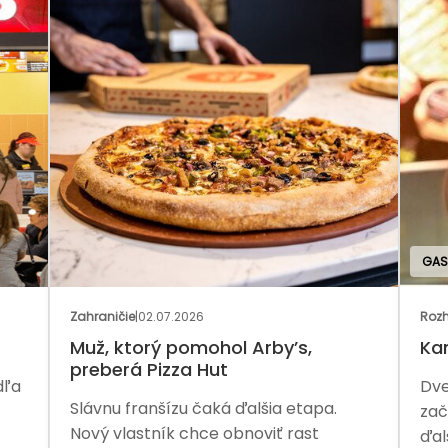
GAS
Zahraničie
|
02.07.2026
Rozh
Muž, ktorý pomohol Arby’s,
Ka
preberá Pizza Hut
dľa
Dve
Slávnu franšízu čaká ďalšia etapa.
zač
Nový vlastník chce obnoviť rast
ďal