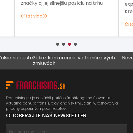
značky aj jej silnejšiu pozíciu na trhu.
exp
Kre
Čítať viac
Čít
e na ceste
Zákaz konkurencie vo franšízových
Never vše
zmluvách
Franchising.sk je najväčší portál o franšízingu na Slovensku.
Aktuálna ponuka franšíz, rady, analýzy trhu, články, rozhovory a
príbehy úspešných podnikateľov.
ODOBERAJTE NÁŠ NEWSLETTER
If