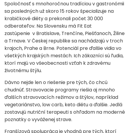
Spoločnosť s mnohoročnou tradíciou v gastronómii
sa posledných už skoro 15 rokov špecializuje na
krabičkové diéty a prekonali počet 30 000
odberateľov. Na Slovensku má Fit Eat
zastúpenie v Bratislave, Trenčíne, Piešťanoch, Žiline
a Trnave. V Českej republike sa nachádzajú v troch
krajoch, Prahe a Brne. Potenciál pre ďalšie vidia vo
všetkých krajských mestách. Ich zákazníci sú ľudia,
ktorí majú vo všeobecnosti vzťah k zdravému
životnému štýlu.
Dávno nejde len o riešenie pre tých, čo chcú
chudnúť. Stravovacie programy riešia aj mnoho
ďalších stravovacích režimov a štýlov, napríklad
vegetariánstvo, low carb, keto diétu a ďalšie. Jedlá
zostavujú nutriční terapeuti s ohľadom na moderné
poznatky o vyváženej strave.
Franšízová spolupráca je vhodná pre tých, ktorí