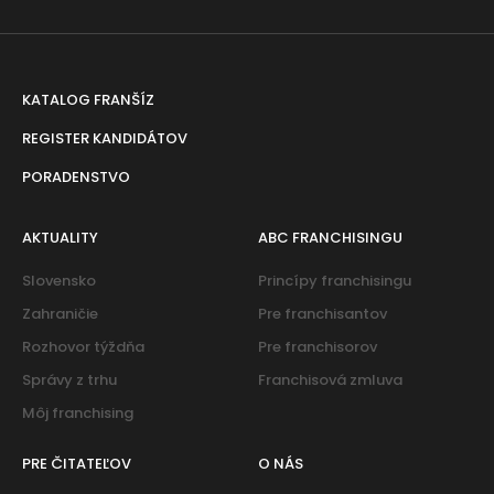
KATALOG FRANŠÍZ
REGISTER KANDIDÁTOV
PORADENSTVO
AKTUALITY
ABC FRANCHISINGU
Slovensko
Princípy franchisingu
Zahraničie
Pre franchisantov
Rozhovor týždňa
Pre franchisorov
Správy z trhu
Franchisová zmluva
Môj franchising
PRE ČITATEĽOV
O NÁS