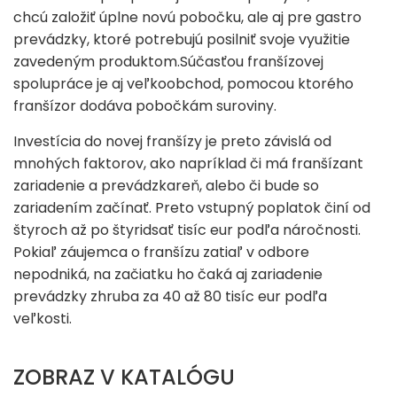
chcú založiť úplne novú pobočku, ale aj pre gastro
prevádzky, ktoré potrebujú posilniť svoje využitie
zavedeným produktom.Súčasťou franšízovej
spolupráce je aj veľkoobchod, pomocou ktorého
franšízor dodáva pobočkám suroviny.
Investícia do novej franšízy je preto závislá od
mnohých faktorov, ako napríklad či má franšízant
zariadenie a prevádzkareň, alebo či bude so
zariadením začínať. Preto vstupný poplatok činí od
štyroch až po štyridsať tisíc eur podľa náročnosti.
Pokiaľ záujemca o franšízu zatiaľ v odbore
nepodniká, na začiatku ho čaká aj zariadenie
prevádzky zhruba za 40 až 80 tisíc eur podľa
veľkosti.
ZOBRAZ V KATALÓGU