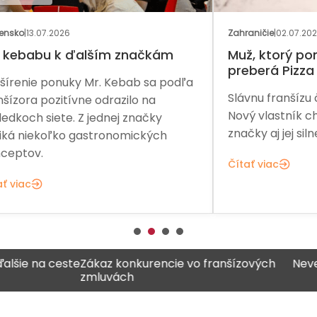
Zahraničie
|
02.07.2026
Rozh
Muž, ktorý pomohol Arby’s,
Ka
preberá Pizza Hut
dľa
Dve
Slávnu franšízu čaká ďalšia etapa.
zač
Nový vlastník chce obnoviť rast
ďal
značky aj jej silnejšiu pozíciu na trhu.
exp
Kre
Čítať viac
Čít
 na ceste
Zákaz konkurencie vo franšízových
Never vše
zmluvách