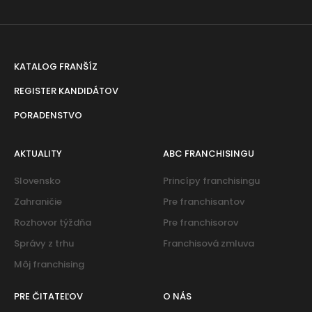
KATALOG FRANŠÍZ
REGISTER KANDIDÁTOV
PORADENSTVO
AKTUALITY
ABC FRANCHISINGU
Slovensko
Princípy franchisingu
Zahraničie
Pre franchisantov
Rozhovor týždňa
Pre franchisorov
Správy z trhu
Franchisová zmluva
Môj franchising
PRE ČITATEĽOV
O NÁS