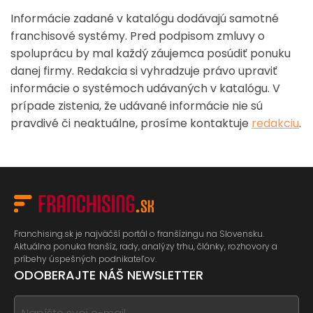
Informácie zadané v katalógu dodávajú samotné
franchisové systémy. Pred podpisom zmluvy o
spoluprácu by mal každý záujemca posúdiť ponuku
danej firmy. Redakcia si vyhradzuje právo upraviť
informácie o systémoch udávaných v katalógu. V
prípade zistenia, že udávané informácie nie sú
pravdivé či neaktuálne, prosíme kontaktuje
redakciu
.
Franchising.sk je najväčší portál o franšízingu na Slovensku.
Aktuálna ponuka franšíz, rady, analýzy trhu, články, rozhovory a
príbehy úspešných podnikateľov.
ODOBERAJTE NÁŠ NEWSLETTER
If