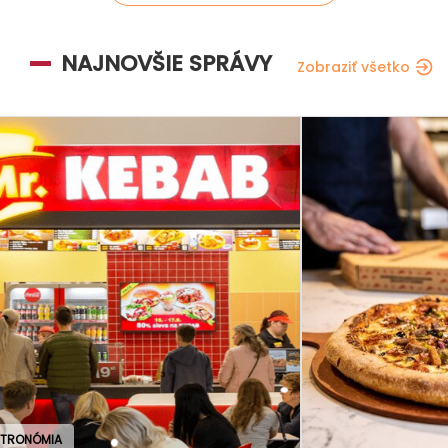
NAJNOVŠIE SPRÁVY
Zobraziť všetko
GAS