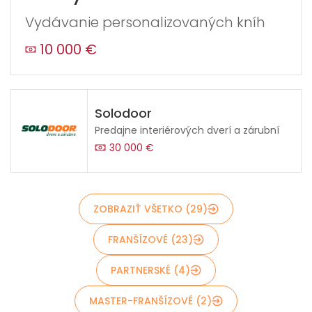
Vydávanie personalizovaných kníh
10 000 €
Odoslať
Solodoor
Predajne interiérových dverí a zárubní
30 000 €
ZOBRAZIŤ VŠETKO (29)
FRANŠÍZOVÉ (23)
PARTNERSKÉ (4)
MASTER-FRANŠÍZOVÉ (2)