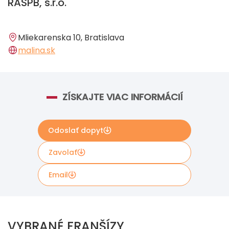
RASPB, s.r.o.
Mliekarenska 10, Bratislava
malina.sk
ZÍSKAJTE VIAC INFORMÁCIÍ
Odoslať dopyt
Zavolať
Email
Ak chcete získať viac informácií, vyplňte kontaktný
formulár nižšie. Vaše údaje budú odovzdané priamo
VYBRANÉ FRANŠÍZY
Malina Potraviny .