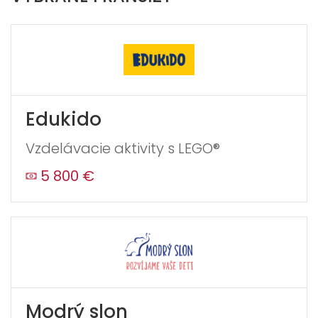
If
you
see
this,
leave
Edukido
this
form
Vzdelávacie aktivity s LEGO®
field
blank
5 800 €
Modrý slon