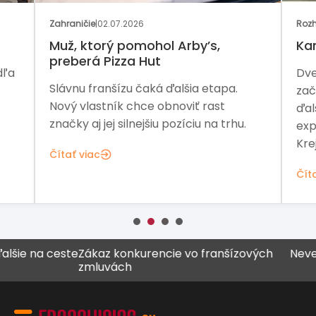
Zahraničie
|
02.07.2026
Rozh
Muž, ktorý pomohol Arby’s,
Ka
preberá Pizza Hut
dľa
Dve
Slávnu franšízu čaká ďalšia etapa.
zač
Nový vlastník chce obnoviť rast
ďal
značky aj jej silnejšiu pozíciu na trhu.
exp
Kre
Čítať viac
Čít
e na ceste
Zákaz konkurencie vo franšízových
Never vše
zmluvách