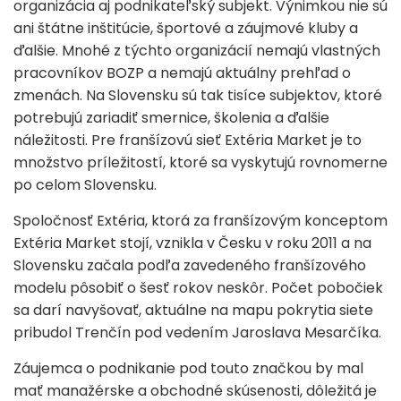
organizácia aj podnikateľský subjekt. Výnimkou nie sú
ani štátne inštitúcie, športové a záujmové kluby a
ďalšie. Mnohé z týchto organizácií nemajú vlastných
pracovníkov BOZP a nemajú aktuálny prehľad o
zmenách. Na Slovensku sú tak tisíce subjektov, ktoré
potrebujú zariadiť smernice, školenia a ďalšie
náležitosti. Pre franšízovú sieť Extéria Market je to
množstvo príležitostí, ktoré sa vyskytujú rovnomerne
po celom Slovensku.
Spoločnosť Extéria, ktorá za franšízovým konceptom
Extéria Market stojí, vznikla v Česku v roku 2011 a na
Slovensku začala podľa zavedeného franšízového
modelu pôsobiť o šesť rokov neskôr. Počet pobočiek
sa darí navyšovať, aktuálne na mapu pokrytia siete
pribudol Trenčín pod vedením Jaroslava Mesarčíka.
Záujemca o podnikanie pod touto značkou by mal
mať manažérske a obchodné skúsenosti, dôležitá je