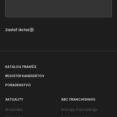
form
field
blank
Zaslať dotaz
KATALOG FRANŠÍZ
REGISTER KANDIDÁTOV
PORADENSTVO
AKTUALITY
ABC FRANCHISINGU
Slovensko
Princípy franchisingu