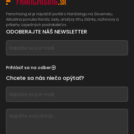
Franchising.sk je najväčší portál o franšízingu na Slovensku.
Aktuálna ponuka franšíz, rady, analýzy trhu, články, rozhovory a
príbehy úspešných podnikateľov.
ODOBERAJTE NÁŠ NEWSLETTER
If
you
see
this,
Prihlásiť sa na odber
leave
Chcete sa nás niečo opýtať?
this
form
If
field
you
blank
see
this,
leave
this