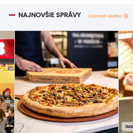
NAJNOVŠIE SPRÁVY
Zobraziť všetko
GAS