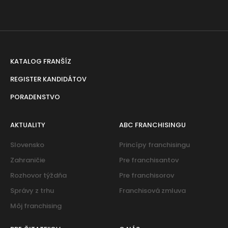
KATALOG FRANŠÍZ
REGISTER KANDIDÁTOV
PORADENSTVO
AKTUALITY
ABC FRANCHISINGU
Slovensko
Princípy franchisingu
Zahraničie
Pre franchisantov
Rozhovor týždňa
Pre franchisorov
Správy z trhu
Franchisová zmluva
Môj franchising