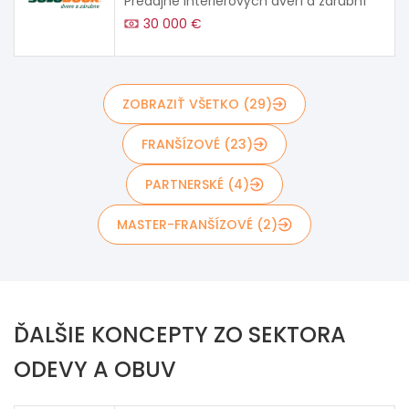
Predajne interiérových dverí a zárubní
30 000 €
ZOBRAZIŤ VŠETKO (29)
FRANŠÍZOVÉ (23)
PARTNERSKÉ (4)
MASTER-FRANŠÍZOVÉ (2)
ĎALŠIE KONCEPTY ZO SEKTORA
ODEVY A OBUV