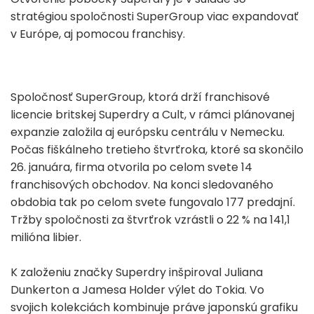
stratégiou spoločnosti SuperGroup viac expandovať
v Európe, aj pomocou franchisy.
Spoločnosť SuperGroup, ktorá drží franchisové
licencie britskej Superdry a Cult, v rámci plánovanej
expanzie založila aj európsku centrálu v Nemecku.
Počas fiškálneho tretieho štvrťroka, ktoré sa skončilo
26. januára, firma otvorila po celom svete 14
franchisových obchodov. Na konci sledovaného
obdobia tak po celom svete fungovalo 177 predajní.
Tržby spoločnosti za štvrťrok vzrástli o 22 % na 141,1
milióna libier.
K založeniu značky Superdry inšpiroval Juliana
Dunkerton a Jamesa Holder výlet do Tokia. Vo
svojich kolekciách kombinuje práve japonskú grafiku