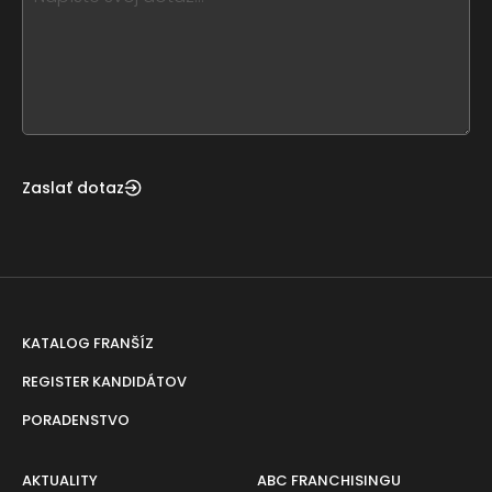
leave
this
form
field
blank
Zaslať dotaz
KATALOG FRANŠÍZ
REGISTER KANDIDÁTOV
PORADENSTVO
AKTUALITY
ABC FRANCHISINGU