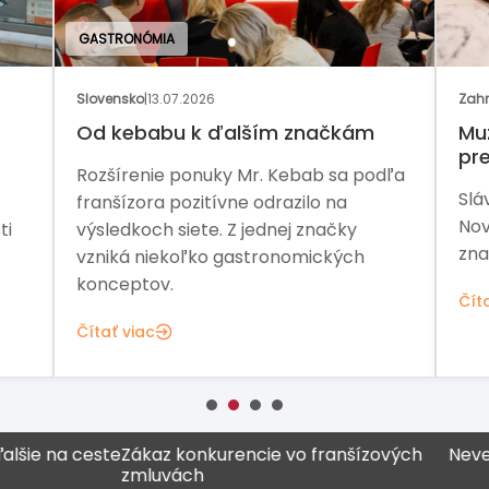
2026
Zahraničie
|
02.07.2026
 k ďalším značkám
Muž, ktorý pomohol Ar
preberá Pizza Hut
onuky Mr. Kebab sa podľa
Slávnu franšízu čaká ďalš
zitívne odrazilo na
Nový vlastník chce obnovi
ete. Z jednej značky
značky aj jej silnejšiu pozíc
ľko gastronomických
Čítať viac
ie na ceste
Zákaz konkurencie vo franšízových
Never vš
zmluvách