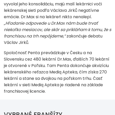
vyvolal jeho konsolidáciu, majú malí lekárnici voči
lekárenskej sieti podľa Václava Jirků negatívne
emócie. Dr.Max si na lekáreň nikto nenalepí.
„Hľadanie odpovede u Dr.Max nám bude trvať
niekoľko mesiacov, ale skôr sa prikláňam k tomu, že s
franchisou na trh nepôjdeme,“
zakončuje debatu
Václav Jirků.
Spoločnosť Penta prevádzkuje v Česku a na
Slovensku cez 480 lekární Dr.Max, ďalších 70 lekární
je otvorené v Poľsku. Tam Penta dokončuje akvizíciu
lekárenského reťazca Mediq Apteka, čím získa 270
lekární a stane sa dvojkou na poľskom trhu. Časť
lekární v sieti Mediq Apteka je riadené na základe
franchisovej licencie.
VYBRANÉ FRANŠÍZY