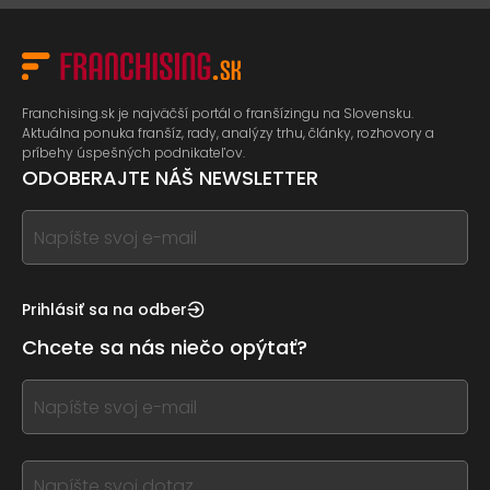
Franchising.sk je najväčší portál o franšízingu na Slovensku.
Aktuálna ponuka franšíz, rady, analýzy trhu, články, rozhovory a
príbehy úspešných podnikateľov.
ODOBERAJTE NÁŠ NEWSLETTER
If
you
see
this,
Prihlásiť sa na odber
leave
Chcete sa nás niečo opýtať?
this
form
If
field
you
blank
see
this,