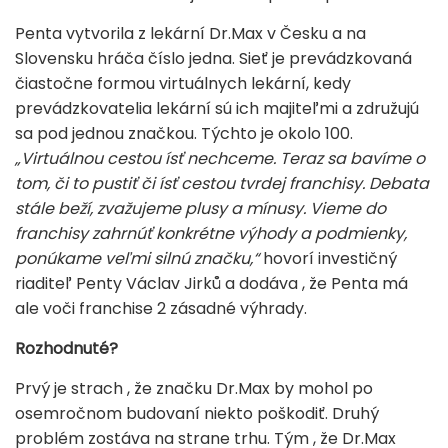
Penta vytvorila z lekární Dr.Max v Česku a na
Slovensku hráča číslo jedna. Sieť je prevádzkovaná
čiastočne formou virtuálnych lekární, kedy
prevádzkovatelia lekární sú ich majiteľmi a združujú
sa pod jednou značkou. Týchto je okolo 100.
„Virtuálnou cestou ísť nechceme. Teraz sa bavíme o
tom, či to pustiť či ísť cestou tvrdej franchisy. Debata
stále beží, zvažujeme plusy a mínusy. Vieme do
franchisy zahrnúť konkrétne výhody a podmienky,
ponúkame veľmi silnú značku,“
hovorí investičný
riaditeľ Penty Václav Jirků a dodáva , že Penta má
ale voči franchise 2 zásadné výhrady.
Rozhodnuté?
Prvý je strach , že značku Dr.Max by mohol po
osemročnom budovaní niekto poškodiť. Druhý
problém zostáva na strane trhu. Tým , že Dr.Max