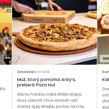
GAS
Zahraničie
|
02.07.2026
Rozh
Muž, ktorý pomohol Arby’s,
Ka
preberá Pizza Hut
dľa
Dve
Slávnu franšízu čaká ďalšia etapa.
zač
Nový vlastník chce obnoviť rast
ďal
značky aj jej silnejšiu pozíciu na trhu.
exp