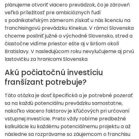
plánujeme otvoriť viacero prevádzok, čo je zároveň
veľká príležitosť pre ambicióznych ľudí
s podnikateľským zámerom získať u nás licenciu na
franchisingovú prevádzku Kinekus. V rámci Slovenska
chceme posilniť južné a východné Slovensko, stred a
čiastočne vidíme priestor ešte aj v širšom okolí
Bratislavy. V nasledujúcom roku nevylučujeme aj prvú
lastovičku za hranicami Slovenska
Akú počiatočnú investíciu
franšízant potrebuje?
Táto otázka je dosť špecifická a je potrebné pozerať
sa na každú potenciálnu prevádzku samostatne,
nakoľko viacero faktorov je kľúčových pri určovaní
vstupnej investície. Preto vždy robíme predbežné
kalkulácie ku každému potenciálnemu projektu a až
následne sa rozprávame so záujemcom o franchisu