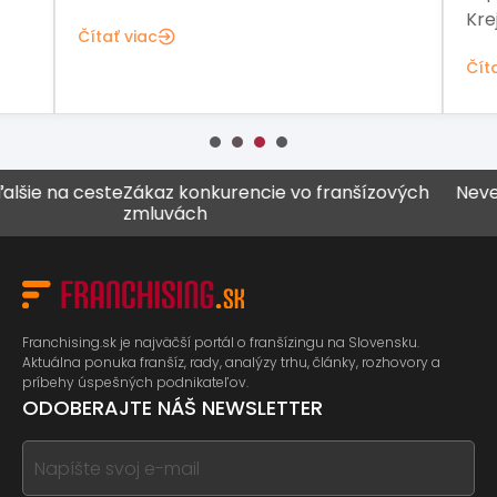
Kre
Čítať viac
Čít
na ceste
Zákaz konkurencie vo franšízových
Never všet
zmluvách
Franchising.sk je najväčší portál o franšízingu na Slovensku.
Aktuálna ponuka franšíz, rady, analýzy trhu, články, rozhovory a
príbehy úspešných podnikateľov.
ODOBERAJTE NÁŠ NEWSLETTER
If
you