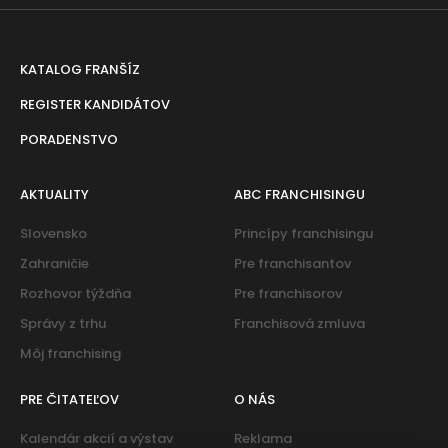
KATALOG FRANŠÍZ
REGISTER KANDIDÁTOV
PORADENSTVO
AKTUALITY
ABC FRANCHISINGU
Slovensko
Princípy franchisingu
Zahraničie
Pre franchisantov
Rozhovor týždňa
Pre franchisorov
Správy z trhu
Franchisová zmluva
Môj franchising
PRE ČITATEĽOV
O NÁS
Kalendár akcií a výstav
Reklama