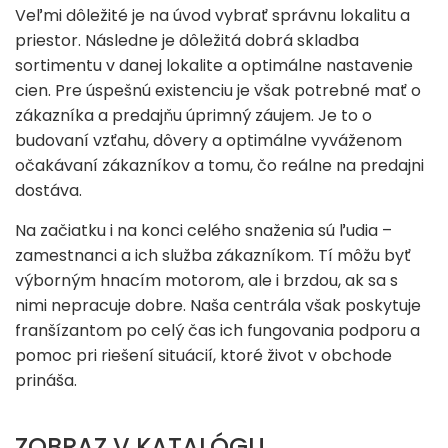
Veľmi dôležité je na úvod vybrať správnu lokalitu a
priestor. Následne je dôležitá dobrá skladba
sortimentu v danej lokalite a optimálne nastavenie
cien. Pre úspešnú existenciu je však potrebné mať o
zákazníka a predajňu úprimný záujem. Je to o
budovaní vzťahu, dôvery a optimálne vyváženom
očakávaní zákazníkov a tomu, čo reálne na predajni
dostáva.
Na začiatku i na konci celého snaženia sú ľudia –
zamestnanci a ich služba zákazníkom. Tí môžu byť
výborným hnacím motorom, ale i brzdou, ak sa s
nimi nepracuje dobre. Naša centrála však poskytuje
franšízantom po celý čas ich fungovania podporu a
pomoc pri riešení situácií, ktoré život v obchode
prináša.
ZOBRAZ V KATALÓGU