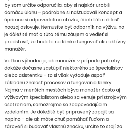
by som určite odporučila, aby si najskôr urobili
domácu úlohu – podrobne si naštudovali koncept a
úprimne si odpovedali na otázku, či ich táto oblasť
naozaj oslovuje. Nemusíte byť odborník na výživu, no
je dôležité mať o túto tému záujem a vedieť si
predstaviť, že budete na klinike fungovať ako aktívny
manažér.
Veľkou výhodou je, ak manažér v prípade potreby
dokáže dočasne zastúpiť niektorého zo špecialistov
alebo asistentku – to si však vyžaduje aspoň
základnú znalosť procesov a fungovania kliniky.
Najmä v menších mestách býva manažér často aj
výživovým špecialistom alebo sa venuje prístrojovým
ošetreniam, samozrejme so zodpovedajúcim
vzdelaním. Je dôležité byť pripravený zapojiť sa
naplno – ale ak máte chuť pomáhať ľuďom a
zároveň si budovať vlastnú značku, určite to stojí za