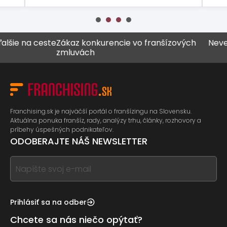
na ceste
Zákaz konkurencie vo franšízových
Never všetk
zmluvách
Franchising.sk je najväčší portál o franšízingu na Slovensku.
Aktuálna ponuka franšíz, rady, analýzy trhu, články, rozhovory a
príbehy úspešných podnikateľov.
ODOBERAJTE NÁŠ NEWSLETTER
If
you
see
this,
Prihlásiť sa na odber
leave
Chcete sa nás niečo opýtať?
this