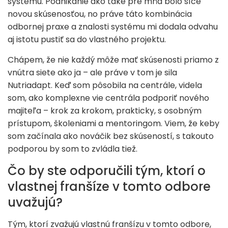
systému. Podnikanie ako také pre mňa bolo síce
novou skúsenosťou, no práve táto kombinácia
odbornej praxe a znalosti systému mi dodala odvahu
aj istotu pustiť sa do vlastného projektu.
Chápem, že nie každý môže mať skúsenosti priamo z
vnútra siete ako ja – ale práve v tom je sila
Nutriadapt. Keď som pôsobila na centrále, videla
som, ako komplexne vie centrála podporiť nového
majiteľa – krok za krokom, prakticky, s osobným
prístupom, školeniami a mentoringom. Viem, že keby
som začínala ako nováčik bez skúseností, s takouto
podporou by som to zvládla tiež.
Čo by ste odporučili tým, ktorí o
vlastnej franšíze v tomto odbore
uvažujú?
Tým, ktorí zvažujú vlastnú franšízu v tomto odbore,