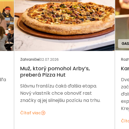
GAS
Zahraničie
|
02.07.2026
Rozh
Muž, ktorý pomohol Arby’s,
Ka
preberá Pizza Hut
dľa
Dve
Slávnu franšízu čaká ďalšia etapa.
zač
Nový vlastník chce obnoviť rast
ďal
značky aj jej silnejšiu pozíciu na trhu.
exp
Kre
Čítať viac
Čít