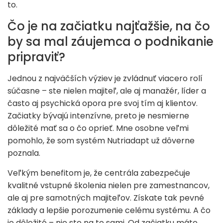
to.
Čo je na začiatku najťažšie, na čo
by sa mal záujemca o podnikanie
pripraviť?
Jednou z najväčších výziev je zvládnuť viacero rolí
súčasne – ste nielen majiteľ, ale aj manažér, líder a
často aj psychická opora pre svoj tím aj klientov.
Začiatky bývajú intenzívne, preto je nesmierne
dôležité mať sa o čo oprieť. Mne osobne veľmi
pomohlo, že som systém Nutriadapt už dôverne
poznala.
Veľkým benefitom je, že centrála zabezpečuje
kvalitné vstupné školenia nielen pre zamestnancov,
ale aj pre samotných majiteľov. Získate tak pevné
základy a lepšie porozumenie celému systému. A čo
je dôležité – nie ste na to sami. Od začiatku máte