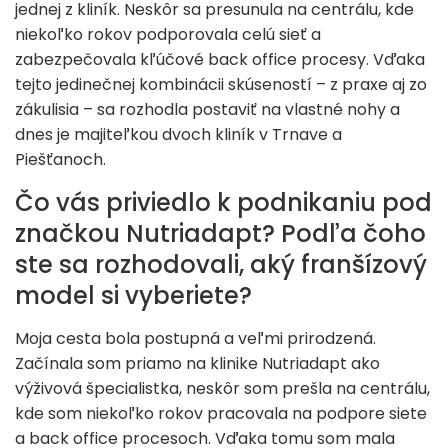
jednej z kliník. Neskôr sa presunula na centrálu, kde
niekoľko rokov podporovala celú sieť a
zabezpečovala kľúčové back office procesy. Vďaka
tejto jedinečnej kombinácii skúseností – z praxe aj zo
zákulisia – sa rozhodla postaviť na vlastné nohy a
dnes je majiteľkou dvoch kliník v Trnave a
Piešťanoch.
Čo vás priviedlo k podnikaniu pod
značkou Nutriadapt? Podľa čoho
ste sa rozhodovali, aký franšízový
model si vyberiete?
Moja cesta bola postupná a veľmi prirodzená.
Začínala som priamo na klinike Nutriadapt ako
výživová špecialistka, neskôr som prešla na centrálu,
kde som niekoľko rokov pracovala na podpore siete
a back office procesoch. Vďaka tomu som mala