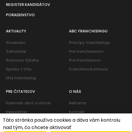
REGISTER KANDIDÁTOV
PORADENSTVO
AKTUALITY
ABC FRANCHISINGU
Slovensko
Princípy franchisingu
Zahraničie
Pre franchisantov
Rozhovor týždňa
Pre franchisorov
Správy z trhu
Franchisová zmluva
Môj franchising
PRE ČITATEĽOV
O NÁS
Kalendár akcií a výstav
Reklama
Newsletter
Kontakt
Táto stránka používa cookies a dáva vám kontrolu
nad tým, čo chcete aktivovať