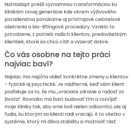
Nutriadapt prešli významnou transformáciou ku
klinikám novej generácie kde okrem výživového
poradenstva ponúkame aj prístrojové celotelové
ošetrenia a bio-liftingové procedúry. Vzniklo to
prirodzene, z potrieb našich klientov, predovšetkým
klientiek, ktoré sa chcú cítiť a vyzerať dobre.
Čo vás osobne na tejto práci
najviac baví?
Najviac ma napĺňa vidieť konkrétne zmeny u klientov
– fyzické aj psychické. Je nádherné, keď vám klient
poďakuje za to, že mu „vraciate zdravie a radosť zo
života“. Rovnako ma baví budovať tím a rozvíjať
moje kliniky tak, aby sme boli nielen odborníci, ale aj
ľudia, ku ktorým sa klienti radi vracajú. A to všetko v
systéme, ktorý mi dáva stabilitu a možnosť rásť.