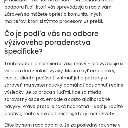
podporu ľudí, ktorí vás sprevádzajú a radia vám.
Zároveň sa môžete oprieť o komunitu iných
majiteľov, ktorí si týmto procesom už prešli.
Čo je podľa vás na odbore
výživového poradenstva
špecifické?
Tento odbor je nesmierne zaujímavý – ale vyžaduje si
viac ako len znalosť výživy. Musíte byť empatický,
vedieť klienta počúvať, vnímať jeho potreby a
zároveň mu systematicky pomáhať dosiahnuť reálne
výsledky. Je to práca s ľuďmi, kde sa mieša
zdravotný aspekt, emócie a často aj dlhoročné
návyky. Práve preto je taká hodnotná – keď ju robíte
poctivo, máte v rukách nástroj, ktorý mení životy.
Ešte by som rada doplnila, že za posledný rok sme v