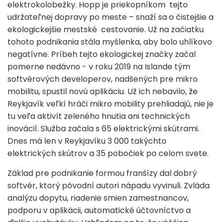
elektrokolobežky. Hopp je priekopníkom tejto
udržateľnej dopravy po meste – snaží sa o čistejšie a
ekologickejšie mestské cestovanie. Už na začiatku
tohoto podnikania stála myšlenka, aby bolo uhlíkovo
negatívne. Príbeh tejto ekologickej značky začal
pomerne nedávno - v roku 2019 na Islande tým
softvérových developerov, nadšených pre mikro
mobilitu, spustil novú aplikáciu. Už ich nebavilo, že
Reykjavík veľkí hráči mikro mobility prehliadajú, nie je
tu veľa aktivít zeleného hnutia ani technických
inovácií. Služba začala s 65 elektrickými skútrami.
Dnes má len v Reykjavíku 3 000 takýchto
elektrických skútrov a 35 pobočiek po celom svete.
Základ pre podnikanie formou franšízy dal dobrý
softvér, ktorý pôvodní autori nápadu vyvinuli. Zvláda
analýzu dopytu, riadenie smien zamestnancov,
podporu v aplikácii, automatické účtovníctvo a