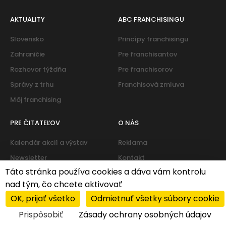
AKTUALITY
ABC FRANCHISINGU
Slovensko
Princípy franchisingu
Zahraničie
Pre franchisantov
Rozhovor týždňa
Pre franchisorov
Správy z trhu
Franchisová zmluva
Môj franchising
PRE ČITATEĽOV
O NÁS
Kalendár akcií a výstav
Reklama
Newsletter
Kontakt
Táto stránka používa cookies a dáva vám kontrolu
nad tým, čo chcete aktivovať
Cookies
|
Zásady ochrany osobných údajov
OK, prijať všetko
Odmietnuť všetky súbory cookie
© 2026 PROFIT system franchise services s.r.o. All rights
Prispôsobiť
Zásady ochrany osobných údajov
reserved.