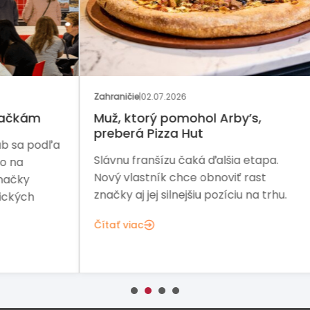
GAS
Zahraničie
|
02.07.2026
Rozh
Muž, ktorý pomohol Arby’s,
Ka
preberá Pizza Hut
dľa
Dve
Slávnu franšízu čaká ďalšia etapa.
zač
Nový vlastník chce obnoviť rast
ďal
značky aj jej silnejšiu pozíciu na trhu.
exp
Kre
Čítať viac
Čít