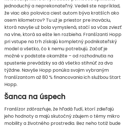
jednoduchý a neprekonateľný. Vedeli ste napríklad,
že viac ako polovica ciest autom býva kratších ako
osem kilometrov? Tu už je priestor pre inováciu,
ktorá navyše už bola vymyslená, stačí sa včas zviezť
na vlne, ktorá sa ešte len rozbieha. Franšízanti Hopp
pri vstupe na trh získajú kompletný podnikateľský
model a všetko, čo k nemu potrebujú. Začať je
možné v podstate okamžite – od rozhodnutia na
spustenie prevádzky sa dá všetko stihnúť za dva
týždne. Navyše Hopp ponúka svojim vybraným
franšízantom až 80 % financovania ich službou Start
Hopp.
Šanca na úspech
Franšízor zdôrazňuje, že hľadá ľudí, ktorí zdieľajú
jeho hodnoty a majú skutočný záujem o témy mikro
mobility a životného prostredia. Bez neho totiž bude