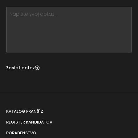
blank
see
this,
leave
this
form
field
blank
Zaslať dotaz
KATALOG FRANŠÍZ
REGISTER KANDIDÁTOV
PORADENSTVO