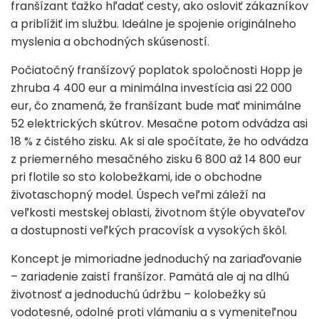
franšízant ťažko hľadať cesty, ako osloviť zákazníkov
a priblížiť im službu. Ideálne je spojenie originálneho
myslenia a obchodných skúseností.
Počiatočný franšízový poplatok spoločnosti Hopp je
zhruba 4 400 eur a minimálna investícia asi 22 000
eur, čo znamená, že franšízant bude mať minimálne
52 elektrických skútrov. Mesačne potom odvádza asi
18 % z čistého zisku. Ak si ale spočítate, že ho odvádza
z priemerného mesačného zisku 6 800 až 14 800 eur
pri flotile so sto kolobežkami, ide o obchodne
životaschopný model. Úspech veľmi záleží na
veľkosti mestskej oblasti, životnom štýle obyvateľov
a dostupnosti veľkých pracovísk a vysokých škôl.
Koncept je mimoriadne jednoduchý na zariaďovanie
– zariadenie zaistí franšízor. Pamätá ale aj na dlhú
životnosť a jednoduchú údržbu – kolobežky sú
vodotesné, odolné proti vlámaniu a s vymeniteľnou