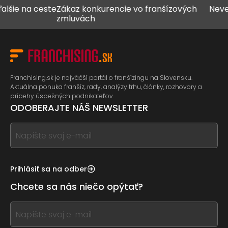
na ceste
Zákaz konkurencie vo franšízových
Never všet
zmluvách
Franchising.sk je najväčší portál o franšízingu na Slovensku.
Aktuálna ponuka franšíz, rady, analýzy trhu, články, rozhovory a
príbehy úspešných podnikateľov.
ODOBERAJTE NÁŠ NEWSLETTER
If
you
see
this,
Prihlásiť sa na odber
leave
Chcete sa nás niečo opýtať?
this
form
If
field
you