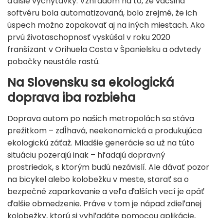
ďalšie vychytávky. Vzhľadom na to, že väčšina
softvéru bola automatizovaná, bolo zrejmé, že ich
úspech možno zopakovať aj na iných miestach. Ako
prvú životaschopnosť vyskúšal v roku 2020
franšízant v Orihuela Costa v Španielsku a odvtedy
pobočky neustále rastú.
Na Slovensku sa ekologická
doprava iba rozbieha
Doprava autom po našich metropolách sa stáva
prežitkom – zdĺhavá, neekonomická a produkujúca
ekologickú záťaž. Mladšie generácie sa už na túto
situáciu pozerajú inak – hľadajú dopravný
prostriedok, s ktorým budú nezávislí. Ale dávať pozor
na bicykel alebo kolobežku v meste, starať sa o
bezpečné zaparkovanie a veľa ďalších vecí je opäť
ďalšie obmedzenie. Práve v tom je nápad zdieľanej
kolobežky, ktorú si vyhľadáte pomocou aplikácie,