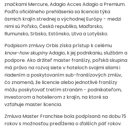
značkami Mercure, Adagio Acces Adagio a Premium.
Podľa oficiálneho prehlásenia sa licencia týka
ôsmich krajín strednej a východnej Európy - medzi
nimi sú Poľsko, Česká republika, Maďarsko,
Rumunsko, Srbsko, Estónsko, Litva a Lotyšsko.
Podpisom zmluvy Orbis získa prístup k celému
know-how skupiny
Adagio, k jej podnikaniu, službám a
podpore. Ako držiteľ master franšízy, poľská skupina
má právo na rozvoj siete v hoteloch svojimi silami i
riadením a poskytovaním sub-franšízových zmlúv,
čo znamená, že licencie alebo jednotlivé franšízy
môžu poskytovať tretím stranám - podnikateľom,
investorom a hotelierom z krajín, na ktoré sa
vzťahuje master licencia.
Zmluva Master Franchise bola podpísaná na dobu 15
rokov s možnosťou predĺženia o ďalších päť rokov.