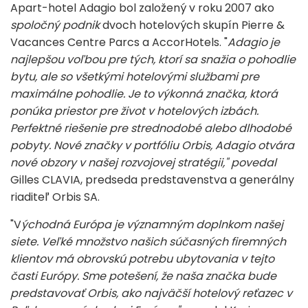
Apart-hotel Adagio bol založený v roku 2007 ako
spoločný podnik
dvoch hotelových skupín Pierre &
Vacances Centre Parcs a AccorHotels. "
Adagio je
najlepšou voľbou pre tých, ktorí sa snažia o pohodlie
bytu, ale so všetkými hotelovými službami pre
maximálne pohodlie. Je to výkonná značka, ktorá
ponúka priestor pre život v hotelových izbách.
Perfektné riešenie pre strednodobé alebo dlhodobé
pobyty. Nové značky v portfóliu Orbis, Adagio otvára
nové obzory v našej rozvojovej stratégii," povedal
Gilles CLAVIA, predseda predstavenstva a generálny
riaditeľ Orbis SA.
"V
ýchodná Európa je významným doplnkom našej
siete. Veľké množstvo našich súčasných firemných
klientov má obrovskú potrebu ubytovania v tejto
časti Európy. Sme potešení, že naša značka bude
predstavovať Orbis, ako najväčší hotelový reťazec v