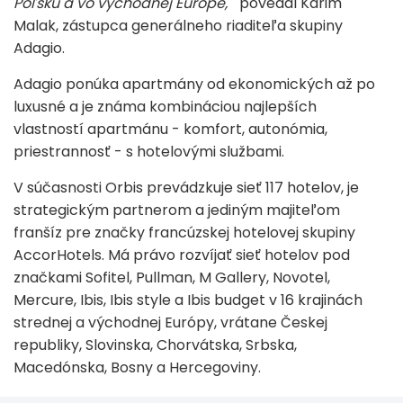
Poľsku a vo východnej Európe, "
povedal Karim
Malak, zástupca generálneho riaditeľa skupiny
Adagio.
Adagio ponúka apartmány od ekonomických až po
luxusné a je známa kombináciou najlepších
vlastností apartmánu - komfort, autonómia,
priestrannosť - s hotelovými službami.
V súčasnosti Orbis prevádzkuje sieť 117 hotelov, je
strategickým partnerom a jediným majiteľom
franšíz pre značky francúzskej hotelovej skupiny
AccorHotels. Má právo rozvíjať sieť hotelov pod
značkami Sofitel, Pullman, M Gallery, Novotel,
Mercure, Ibis, Ibis style a Ibis budget v 16 krajinách
strednej a východnej Európy, vrátane Českej
republiky, Slovinska, Chorvátska, Srbska,
Macedónska, Bosny a Hercegoviny.