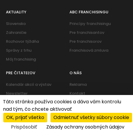
AKTUALITY
ABC FRANCHISINGU
Slovensko
Princípy franchisingu
Zahraničie
Pre franchisantov
Rozhovor týždňa
Pre franchisorov
Správy z trhu
Franchisová zmluva
Môj franchising
PRE ČITATEĽOV
O NÁS
Kalendár akcií a výstav
Reklama
Newsletter
Kontakt
Táto stránka používa cookies a dáva vám kontrolu
nad tým, čo chcete aktivovať
Cookies
|
Zásady ochrany osobných údajov
OK, prijať všetko
Odmietnuť všetky súbory cookie
© 2026 PROFIT system franchise services s.r.o. All rights
Prispôsobiť
Zásady ochrany osobných údajov
reserved.