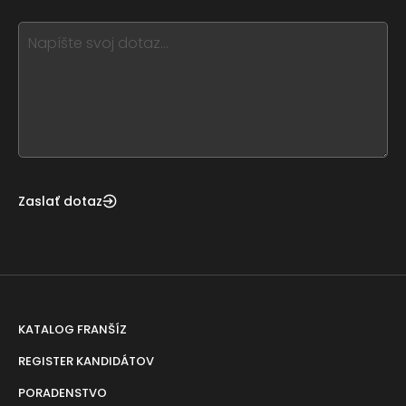
blank
see
this,
leave
this
form
field
blank
Zaslať dotaz
KATALOG FRANŠÍZ
REGISTER KANDIDÁTOV
PORADENSTVO