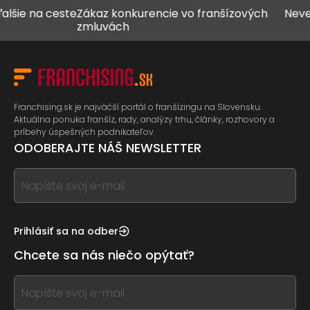
 na ceste
Zákaz konkurencie vo franšízových
Never vše
zmluvách
Franchising.sk je najväčší portál o franšízingu na Slovensku.
Aktuálna ponuka franšíz, rady, analýzy trhu, články, rozhovory a
príbehy úspešných podnikateľov.
ODOBERAJTE NÁŠ NEWSLETTER
If
you
see
this,
Prihlásiť sa na odber
leave
Chcete sa nás niečo opýtať?
this
form
If
field
you