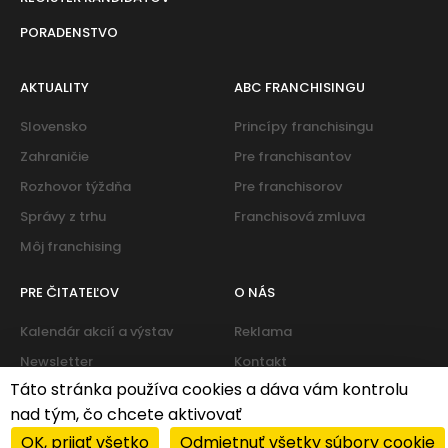
PORADENSTVO
AKTUALITY
ABC FRANCHISINGU
Slovensko
Princípy franchisingu
Zahraničie
Pre franchisantov
Rozhovor týždňa
Pre franchisorov
Správy z trhu
Franchisová zmluva
Môj franchising
PRE ČITATEĽOV
O NÁS
Kalendár akcií a výstav
Reklama
Newsletter
Kontakt
Táto stránka používa cookies a dáva vám kontrolu
nad tým, čo chcete aktivovať
Cookies
|
Zásady ochrany osobných údajov
OK, prijať všetko
Odmietnuť všetky súbory cookie