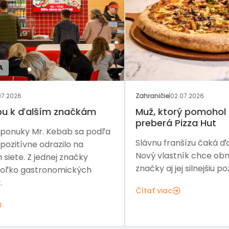
GAS
Zahraničie
|
02.07.2026
Rozh
Muž, ktorý pomohol Arby’s,
Ka
preberá Pizza Hut
dľa
Dve
Slávnu franšízu čaká ďalšia etapa.
zač
Nový vlastník chce obnoviť rast
ďal
značky aj jej silnejšiu pozíciu na trhu.
exp
Kre
Čítať viac
Čít