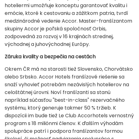
hoteliermi umožňuje konceptu garantovať kvalitu i
emócie, ktoré k cestovaniu a zážitkom patria, tvrdí
medzinárodné vedenie Accor. Master-franšízantom
skupiny Accor je poľská spoločnosť Orbis,
zodpovedná za rozvoj v 16 krajinách strednej,
východnej a juhovýchodnej Európy.
Záruka kvality a bezpečia na cestách
Okrem ČR má na starosti tiež Slovensko, Chorvátsko
alebo Srbsko. Accor Hotels franšízové riešenie sa
snaží vyhovieť potrebám nezávislých hotelierov na
celoštátnej úrovni. Noví franšízanti sa stanú
napríklad súčasťou "best-in-class" rezervačného
systému, ktorý generuje takmer 50 % tržieb. K
dispozícii im bude tiež Le Club Accorhotels vernostný
program s 18 miliónmi členov. K ďalším výhodám
spolupráce patrí i podpora franšízantov formou
školení, či možnosť nadviazania spolupráce s