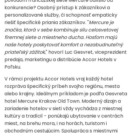
pôvodom francúzskej siete Mercure odlíšilo od
konkurencie? Osobný prístup k zákazníkovi a
personalizované služby, či schopnosť empaticky
riešiť špecifické priania zákazníkov. "
Mercure je
značka, ktorá v sebe kombinuje silu celosvetovej
firemnej siete a miestneho ducha. Hosťom majú
naše hotely poskytovať komfort a nezabudnuteľný
priateľský zážitok
," hovorí Luc Gesvret, viceprezident
predaja, marketingu a distribúcie Accor Hotels v
Poľsku.
V rámci projektu Accor Hotels vraj každý hotel
rozpráva špecifický príbeh svojho regiónu, mesta
alebo krajiny. Ideálnym príkladom je podľa Gesvreta
hotel Mercure Krakow Old Town. Moderný dizajn a
zariadenie hotelov v sieti vždy vychádza z miestnej
kultúry a tradícií - ponúkajú ubytovanie v centrách
miest, na brehu mora, i na horách, turistom i
obchodným cestujúcim. Spolupráca s miestnymi