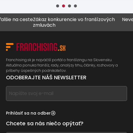
 na ceste
Zákaz konkurencie vo franšízových
Never vše
zmluvách
Franchising.sk je najväčší portál o franšízingu na Slovensku.
Aktuálna ponuka franšíz, rady, analýzy trhu, články, rozhovory a
príbehy úspešných podnikateľov.
ODOBERAJTE NÁŠ NEWSLETTER
If
you
see
this,
Prihlásiť sa na odber
leave
Chcete sa nás niečo opýtať?
this