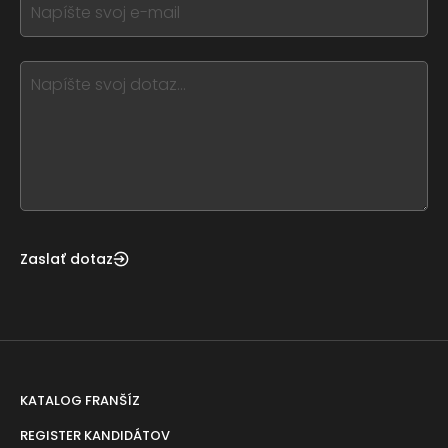
field
you
blank
see
this,
leave
this
form
field
blank
Zaslať dotaz
KATALOG FRANŠÍZ
REGISTER KANDIDÁTOV