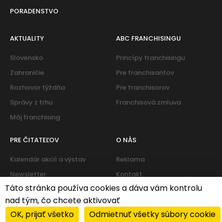
PORADENSTVO
AKTUALITY
ABC FRANCHISINGU
Slovensko
Princípy franchisingu
Zahraničie
Pre franchisantov
Rozhovor týždňa
Pre franchisorov
Správy z trhu
Franchisová zmluva
Môj franchising
PRE ČITATEĽOV
O NÁS
Kalendár akcií a výstav
Reklama
Newsletter
Kontakt
Táto stránka používa cookies a dáva vám kontrolu
nad tým, čo chcete aktivovať
Cookies
|
Zásady ochrany osobných údajov
OK, prijať všetko
Odmietnuť všetky súbory cookie
© 2026 PROFIT system franchise services s.r.o. All rights