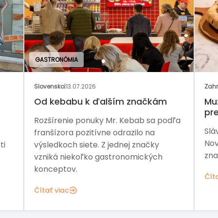
2026
Zahraničie
|
02.07.2026
 k ďalším značkám
Muž, ktorý pomohol Ar
preberá Pizza Hut
onuky Mr. Kebab sa podľa
Slávnu franšízu čaká ďalš
zitívne odrazilo na
Nový vlastník chce obnovi
ete. Z jednej značky
značky aj jej silnejšiu pozíc
ľko gastronomických
Čítať viac