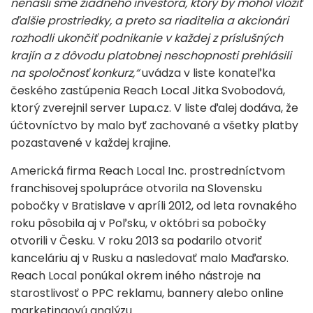
nenašli sme žiadneho investora, ktorý by mohol vložiť
ďalšie prostriedky, a preto sa riaditelia a akcionári
rozhodli ukončiť podnikanie v každej z príslušných
krajín a z dôvodu platobnej neschopnosti prehlásili
na spoločnosť konkurz,“
uvádza v liste konateľka
českého zastúpenia Reach Local Jitka Svobodová,
ktorý zverejnil server Lupa.cz. V liste ďalej dodáva, že
účtovníctvo by malo byť zachované a všetky platby
pozastavené v každej krajine.
Americká firma Reach Local Inc. prostredníctvom
franchisovej spolupráce otvorila na Slovensku
pobočky v Bratislave v apríli 2012, od leta rovnakého
roku pôsobila aj v Poľsku, v októbri sa pobočky
otvorili v Česku. V roku 2013 sa podarilo otvoriť
kanceláriu aj v Rusku a nasledovať malo Maďarsko.
Reach Local ponúkal okrem iného nástroje na
starostlivosť o PPC reklamu, bannery alebo online
marketingovú analýzu.