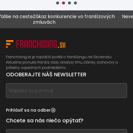
e na ceste
Zákaz konkurencie vo franšízových
Never vš
zmluvách
Franchising.sk je najväčší portál o franšízingu na Slovensku.
Aktuálna ponuka franšíz, rady, analýzy trhu, články, rozhovory a
príbehy úspešných podnikateľov.
ODOBERAJTE NÁŠ NEWSLETTER
If
you
see
this,
Prihlásiť sa na odber
leave
Chcete sa nás niečo opýtať?
this
form
If