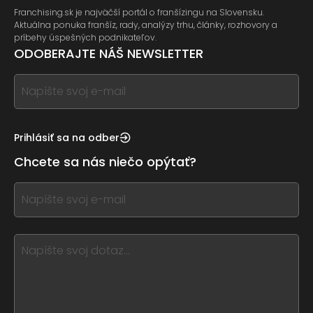
Franchising.sk je najväčší portál o franšízingu na Slovensku.
Aktuálna ponuka franšíz, rady, analýzy trhu, články, rozhovory a
príbehy úspešných podnikateľov.
ODOBERAJTE NÁŠ NEWSLETTER
If
you
see
this,
Prihlásiť sa na odber
leave
Chcete sa nás niečo opýtať?
this
form
If
field
you
blank
see
this,
leave
this
form
field