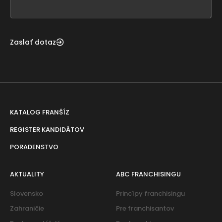
blank
Zaslať dotaz
KATALOG FRANŠÍZ
REGISTER KANDIDÁTOV
PORADENSTVO
AKTUALITY
ABC FRANCHISINGU
Slovensko
Princípy franchisingu
Zahraničie
Pre franchisantov