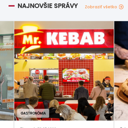
NAJNOVŠIE SPRÁVY
Zobraziť všetko
GAS