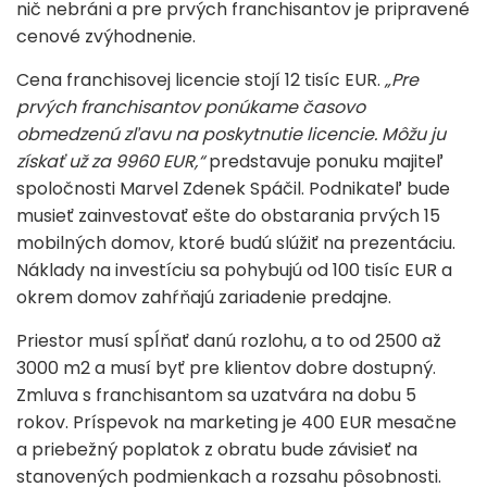
nič nebráni a pre prvých franchisantov je pripravené
cenové zvýhodnenie.
Cena franchisovej licencie stojí 12 tisíc EUR.
„Pre
prvých franchisantov ponúkame časovo
obmedzenú zľavu na poskytnutie licencie. Môžu ju
získať už za 9960 EUR,“
predstavuje ponuku majiteľ
spoločnosti Marvel Zdenek Spáčil. Podnikateľ bude
musieť zainvestovať ešte do obstarania prvých 15
mobilných domov, ktoré budú slúžiť na prezentáciu.
Náklady na investíciu sa pohybujú od 100 tisíc EUR a
okrem domov zahŕňajú zariadenie predajne.
Priestor musí spĺňať danú rozlohu, a to od 2500 až
3000 m2 a musí byť pre klientov dobre dostupný.
Zmluva s franchisantom sa uzatvára na dobu 5
rokov. Príspevok na marketing je 400 EUR mesačne
a priebežný poplatok z obratu bude závisieť na
stanovených podmienkach a rozsahu pôsobnosti.