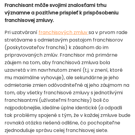
Franchisant môže svojimi znalosťami trhu
významne a pozitívne prispieť k prispôsobeniu
franchisovej zmluvy.
Pri uzatváraní
franchisových zmluv
sa v prvom rade
stretávame s odmietavým postojom franchisorov
(poskytovateľov franchis) k zásahom do im
pripravovaných zmlúv. Franchisor má primárne
záujem na tom, aby franchisová zmluva bola
uzavretá v im navrhnutom znení (t.j. v znení, ktoré
mu maximálne vyhovuje), ale sekundárne je jeho
odmietanie zmien odôvodniteľné aj jeho záujmom na
tom, aby všetky franchisové zmluvy s jednotlivými
franchisantmi (užívateľmi franchisy) boli čo
najpodobnejšie, ideálne úplne identické (a odpadli
tak problémy spojené s tým, že v každej zmluve bude
rovnaká otázka riešená odlišne, čo pochopiteľne
zjednodušuje správu celej franchisovej siete.