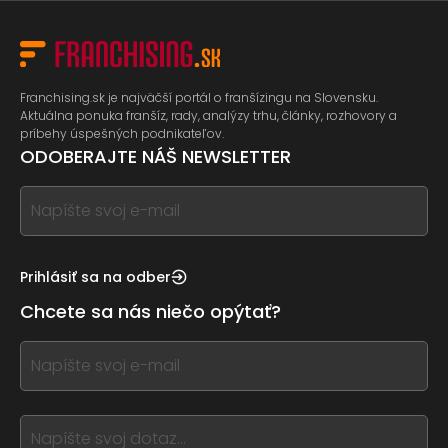
Franchising.sk je najväčší portál o franšízingu na Slovensku.
Aktuálna ponuka franšíz, rady, analýzy trhu, články, rozhovory a
príbehy úspešných podnikateľov.
ODOBERAJTE NÁŠ NEWSLETTER
If
you
see
this,
Prihlásiť sa na odber
leave
Chcete sa nás niečo opýtať?
this
form
If
field
you
blank
see
this,