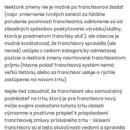
Niektoré zmeny nie je možné po franchisorovi žiadať
(napr. zmiernenie tvrdých sankcií za fatálne
porušenie povinnosti franchisanta, odklonenie sa od
zásadných spôsobov poskytovania výrobku/služby,
ktorá je predmetom franchisy atď.), ale obecne je
možné konštatovať, že franchisory spravidla (ale
neradi) ustúpia z celkom kategoricky odmietavej
pozície a niektoré zmeny navrhované franchisantom
príjmu (hlavne pokiaľ franchisový systém nemá
veľkú históriu, alebo sa franchisor usiluje o rýchle
zastúpenie na novom trhu).
Nejde tiež zabudnúť, že franchisant ako samostatný
podnikateľ na trhu, ktorý je pre franchisora nový,
môže svojimi znalosťami tohoto trhu oblasti
významne a pozitívne prispieť k prispôsobení
franchisovej zmluvy príslušného trhu - skúsení
franchisory sú si tejto skutočnosti vedomí a spravidla