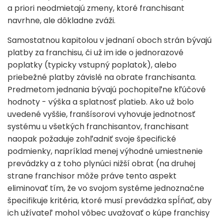
a priori neodmietajú zmeny, ktoré franchisant
navrhne, ale dôkladne zváži.
Samostatnou kapitolou v jednaní oboch strán bývajú
platby za franchisu, či už im ide o jednorazové
poplatky (typicky vstupný poplatok), alebo
priebežné platby závislé na obrate franchisanta.
Predmetom jednania bývajú pochopiteľne kľúčové
hodnoty - výška a splatnosť platieb. Ako už bolo
uvedené vyššie, franšísorovi vyhovuje jednotnosť
systému u všetkých franchisantov, franchisant
naopak požaduje zohľadniť svoje špecifické
podmienky, napríklad menej výhodné umiestnenie
prevádzky a z toho plynúci nižší obrat (na druhej
strane franchisor môže práve tento aspekt
eliminovať tím, že vo svojom systéme jednoznačne
špecifikuje kritéria, ktoré musí prevádzka spĺňať, aby
ich užívateľ mohol vôbec uvažovať o kúpe franchisy