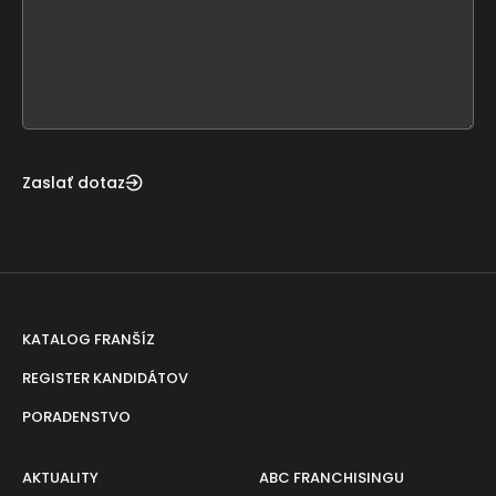
leave
this
form
field
blank
Zaslať dotaz
KATALOG FRANŠÍZ
REGISTER KANDIDÁTOV
PORADENSTVO
AKTUALITY
ABC FRANCHISINGU