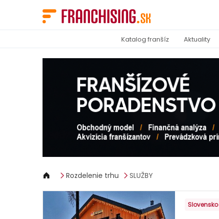
Panel riadenia súborov cookie
Katalog franšíz
Aktuality
Rozdelenie trhu
SLUŽBY
Slovensko