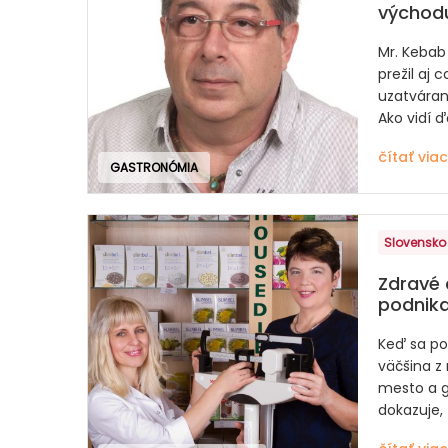
východ
Mr. Kebab
prežil aj
uzatváran
Ako vidí ďa
čítať viac
GASTRONÓMIA
Slovensko
Zdravé 
podnika
Keď sa po
väčšina z 
mesto a g
dokazuje, ž