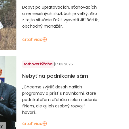
Dopyt po upratovacích, sťahovacích
a remeselných službách je veľký. Ako
z tejto situácie ťažiť vysvetlí Jiří Bártík,
obchodný manažér...
čítať viac
rozhovor týždňa
|
17.03.2025
Nebyť na podnikanie sám
„Chceme zvýšiť dosah našich
programov a prísť s novinkami, ktoré
podnikateľom uľahčia nielen riadenie
firiem, ale aj ich osobný rozvoj,“
hovorí...
čítať viac
BY