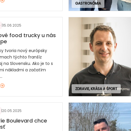
GASTRONÓMIA
|
15.06.2025
ové food trucky u nás
ópe
ky tvoria nový európsky
zmach týchto franšíz
j na Slovensku. Ako je to s
ími nákladmi a začatím
..
ZDRAVIE, KRÁSA A ŠPORT
|
20.05.2025
ie Boulevard chce
sť