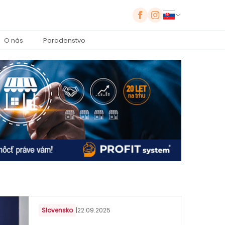
O nás
Poradenstvo
Slovensko
|
22.09.2025