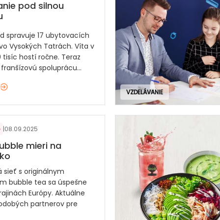
nie pod silnou
u
nd spravuje 17 ubytovacích
 vo Vysokých Tatrách. Víta v
 tisíc hostí ročne. Teraz
franšízovú spoluprácu...
VZDELÁVANIE
|
08.09.2025
ubble mieri na
sko
 sieť s originálnym
m bubble tea sa úspešne
krajinách Európy. Aktuálne
odobých partnerov pre