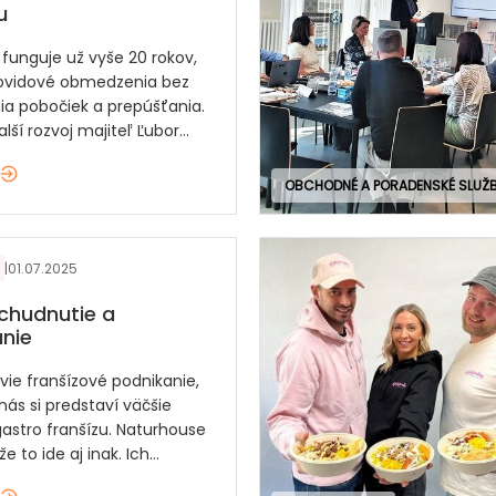
u
 funguje už vyše 20 rokov,
 covidové obmedzenia bez
ia pobočiek a prepúšťania.
lší rozvoj majiteľ Ľubor...
OBCHODNÉ A PORADENSKÉ SLUŽ
|
01.07.2025
chudnutie a
nie
vie franšízové podnikanie,
nás si predstaví väčšie
astro franšízu. Naturhouse
e to ide aj inak. Ich...