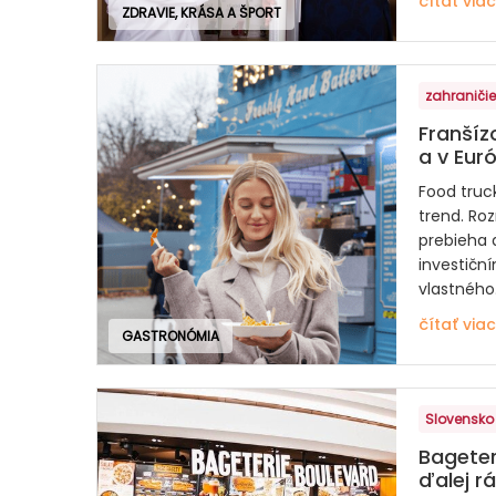
čítať viac
ZDRAVIE, KRÁSA A ŠPORT
zahraničie
Franšíz
a v Eur
Food truc
trend. Ro
prebieha a
investičn
vlastného.
čítať viac
GASTRONÓMIA
Slovensko
Bageter
ďalej rá