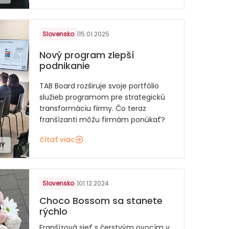
Slovensko
|
15.01.2025
Nový program zlepší
podnikanie
TAB Board rozširuje svoje portfólio
služieb programom pre strategickú
transformáciu firmy. Čo teraz
franšízanti môžu firmám ponúkať?
čítať viac
BY
Slovensko
|
01.12.2024
Choco Bossom sa stanete
rýchlo
Franšízová sieť s čerstvým ovocím v