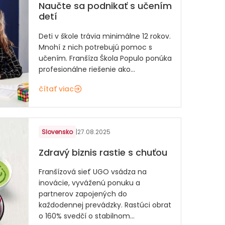
Naučte sa podnikať s učením
detí
Deti v škole trávia minimálne 12 rokov.
Mnohí z nich potrebujú pomoc s
učením. Franšíza Škola Populo ponúka
profesionálne riešenie ako...
čítať viac
Slovensko
|
27.08.2025
Zdravý biznis rastie s chuťou
Franšízová sieť UGO vsádza na
inovácie, vyváženú ponuku a
partnerov zapojených do
každodennej prevádzky. Rastúci obrat
o 160% svedčí o stabilnom...