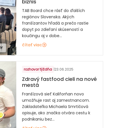
biznis
TAB Board chce rásť do ďalších
regiónov Slovenska. Akých
franšízantov hľadá a prečo rastie
dopyt po zdieľaní skúseností a
koučingu aj v dobe...
čítať viac
BY
rozhovor týždňa
|
23.06.2025
Zdravý fastfood cieli na nové
mestá
Franšízová sieť Kaliforňan novo
umožňuje rast aj zamestnancom.
Zakladateľka Michaela Smrtičová
opisuje, ako značka otvára cestu k
podnikaniu bez...