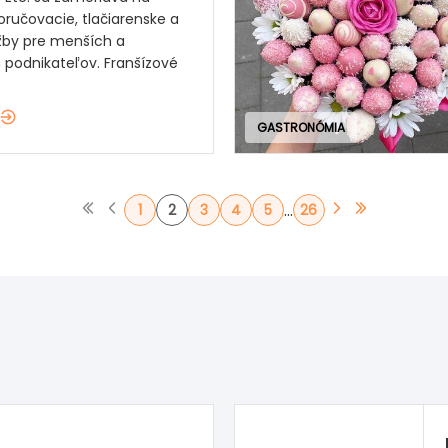
oručovacie, tlačiarenske a
užby pre menších a
 podnikateľov. Franšízové
GASTRONÓMIA
...
1
2
3
4
5
26