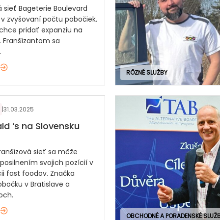
á sieť Bageterie Boulevard
 v zvyšovaní počtu pobočiek.
chce pridať expanziu na
. Franšízantom sa
.
RÔZNÉ SLUŽBY
|
31.03.2025
d ‘s na Slovensku
ranšízová sieť sa môže
posilnením svojich pozícií v
ii fast foodov. Značka
obočku v Bratislave a
och.
OBCHODNÉ A PORADENSKÉ SLUŽ