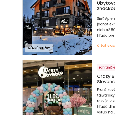
Ubytova
značko
Sieť Aple
jednotiek
nich až 80
hľadá pre 
čítať viac
RÔZNÉ SLUŽBY
zahraničie
Crazy B
Sloven
Franšízová
taiwanský
rozvíja v 
hľadá dlh
vstup na...