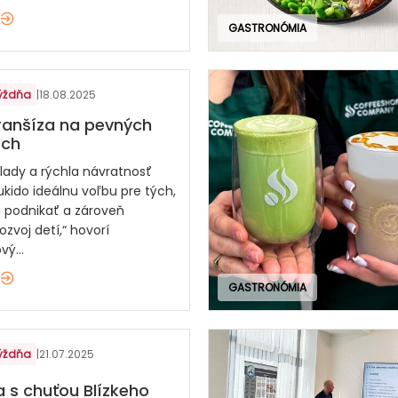
GASTRONÓMIA
týždňa
|
18.08.2025
ranšíza na pevných
och
klady a rýchla návratnosť
ukido ideálnu voľbu pre tých,
ú podnikať a zároveň
ozvoj detí,“ hovorí
ý...
GASTRONÓMIA
týždňa
|
21.07.2025
a s chuťou Blízkeho