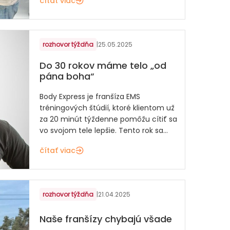
čítať viac
rozhovor týždňa
|
25.05.2025
Do 30 rokov máme telo „od
pána boha“
Body Express je franšíza EMS
tréningových štúdií, ktoré klientom už
za 20 minút týždenne pomôžu cítiť sa
vo svojom tele lepšie. Tento rok sa...
čítať viac
rozhovor týždňa
|
21.04.2025
Naše franšízy chybajú všade