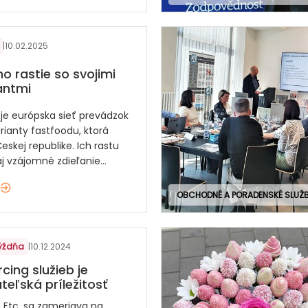
|
10.02.2025
mo rastie so svojimi
antmi
 je európska sieť prevádzok
rianty fastfoodu, ktorá
Českej republike. Ich rastu
 vzájomné zdieľanie...
OBCHODNÉ A PORADENSKÉ SLUŽ
týždňa
|
10.12.2024
cing služieb je
teľská príležitosť
s Etc. sa zameriava na