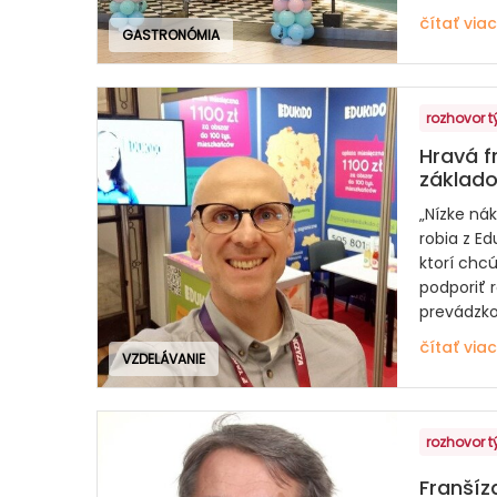
čítať viac
GASTRONÓMIA
rozhovor 
Hravá f
základ
„Nízke ná
robia z Ed
ktorí chc
podporiť r
prevádzkov
čítať viac
VZDELÁVANIE
rozhovor 
Franšíz