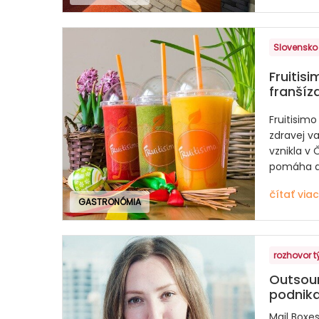
Slovensko
Fruitisi
franšíz
Fruitisimo
zdravej va
vznikla v 
pomáha aj
čítať viac
GASTRONÓMIA
rozhovor 
Outsour
podnika
Mail Boxe