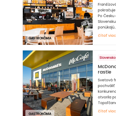
Franšízov
pokračuje
Po Česku 
Slovensku
ponúkajú..
čítať viac
GASTRONÓMIA
Slovensko
McDonal
rastie
Svetová f
pochváliť 
konkurenc
otvorila p
Topoľčan
čítať viac
GASTRONÓMIA