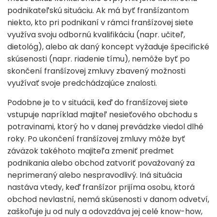
podnikateľskú situáciu. Ak má byť franšízantom
niekto, kto pri podnikaní v rámci franšízovej siete
využíva svoju odbornú kvalifikáciu (napr. učiteľ,
dietológ), alebo ak daný koncept vyžaduje špecifické
skúsenosti (napr. riadenie tímu), nemôže byť po
skončení franšízovej zmluvy zbavený možnosti
využívať svoje predchádzajúce znalosti.
Podobne je to v situácii, keď do franšízovej siete
vstupuje napríklad majiteľ nesieťového obchodu s
potravinami, ktorý ho v danej prevádzke viedol dlhé
roky. Po ukončení franšízovej zmluvy môže byť
záväzok takéhoto majiteľa zmeniť predmet
podnikania alebo obchod zatvoriť považovaný za
neprimeraný alebo nespravodlivý. Iná situácia
nastáva vtedy, keď franšízor prijíma osobu, ktorá
obchod nevlastní, nemá skúsenosti v danom odvetví,
zaškoľuje ju od nuly a odovzdáva jej celé know-how,