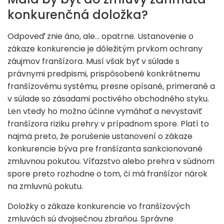
konkurenčná doložka?
Odpoveď znie áno, ale… opatrne. Ustanovenie o
zákaze konkurencie je dôležitým prvkom ochrany
záujmov franšízora. Musí však byť v súlade s
právnymi predpismi, prispôsobené konkrétnemu
franšízovému systému, presne opísané, primerané a
v súlade so zásadami poctivého obchodného styku.
Len vtedy ho možno účinne vymáhať a nevystaviť
franšízora riziku prehry v prípadnom spore. Platí to
najmä preto, že porušenie ustanovení o zákaze
konkurencie býva pre franšízanta sankcionované
zmluvnou pokutou. Víťazstvo alebo prehra v súdnom
spore preto rozhodne o tom, či má franšízor nárok
na zmluvnú pokutu.
Doložky o zákaze konkurencie vo franšízových
zmluvách sú dvojsečnou zbraňou. Správne