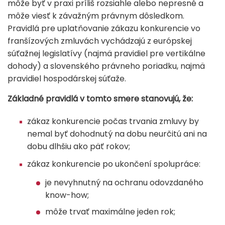
môže byť v praxi príliš rozsiahle alebo nepresné a
môže viesť k závažným právnym dôsledkom.
Pravidlá pre uplatňovanie zákazu konkurencie vo
franšízových zmluvách vychádzajú z európskej
súťažnej legislatívy (najmä pravidiel pre vertikálne
dohody) a slovenského právneho poriadku, najmä
pravidiel hospodárskej súťaže.
Základné pravidlá v tomto smere stanovujú, že:
zákaz konkurencie počas trvania zmluvy by
nemal byť dohodnutý na dobu neurčitú ani na
dobu dlhšiu ako päť rokov;
zákaz konkurencie po ukončení spolupráce:
je nevyhnutný na ochranu odovzdaného
know-how;
môže trvať maximálne jeden rok;