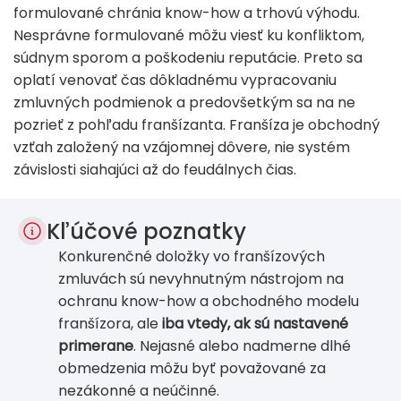
formulované chránia know-how a trhovú výhodu.
Nesprávne formulované môžu viesť ku konfliktom,
súdnym sporom a poškodeniu reputácie. Preto sa
oplatí venovať čas dôkladnému vypracovaniu
zmluvných podmienok a predovšetkým sa na ne
pozrieť z pohľadu franšízanta. Franšíza je obchodný
vzťah založený na vzájomnej dôvere, nie systém
závislosti siahajúci až do feudálnych čias.
Kľúčové poznatky
Konkurenčné doložky vo franšízových
zmluvách sú nevyhnutným nástrojom na
ochranu know-how a obchodného modelu
franšízora, ale
iba vtedy, ak sú nastavené
primerane
. Nejasné alebo nadmerne dlhé
obmedzenia môžu byť považované za
nezákonné a neúčinné.