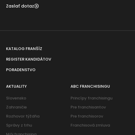
Zaslať dotaz
KATALOG FRANŠÍZ
REGISTER KANDIDÁTOV
PORADENSTVO
AKTUALITY
ABC FRANCHISINGU
Slovensko
Princípy franchisingu
Zahraničie
Pre franchisantov
Rozhovor týždňa
Pre franchisorov
Správy z trhu
Franchisová zmluva
Môj franchising