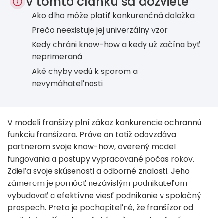
V tomto článku sa dozviete
Ako dlho môže platiť konkurenčná doložka
Prečo neexistuje jej univerzálny vzor
Kedy chráni know-how a kedy už začína byť
neprimeraná
Aké chyby vedú k sporom a
nevymáhateľnosti
V modeli franšízy plní zákaz konkurencie ochrannú
funkciu franšízora. Práve on totiž odovzdáva
partnerom svoje know-how, overený model
fungovania a postupy vypracované počas rokov.
Zdieľa svoje skúsenosti a odborné znalosti. Jeho
zámerom je pomôcť nezávislým podnikateľom
vybudovať a efektívne viesť podnikanie v spoločný
prospech. Preto je pochopiteľné, že franšízor od