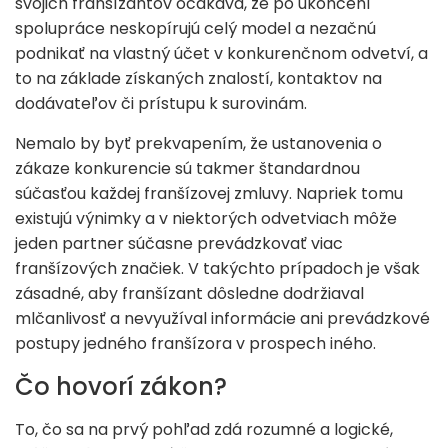
svojich franšízantov očakáva, že po ukončení
spolupráce neskopírujú celý model a nezačnú
podnikať na vlastný účet v konkurenčnom odvetví, a
to na základe získaných znalostí, kontaktov na
dodávateľov či prístupu k surovinám.
Nemalo by byť prekvapením, že ustanovenia o
zákaze konkurencie sú takmer štandardnou
súčasťou každej franšízovej zmluvy. Napriek tomu
existujú výnimky a v niektorých odvetviach môže
jeden partner súčasne prevádzkovať viac
franšízových značiek. V takýchto prípadoch je však
zásadné, aby franšízant dôsledne dodržiaval
mlčanlivosť a nevyužíval informácie ani prevádzkové
postupy jedného franšízora v prospech iného.
Čo hovorí zákon?
To, čo sa na prvý pohľad zdá rozumné a logické,