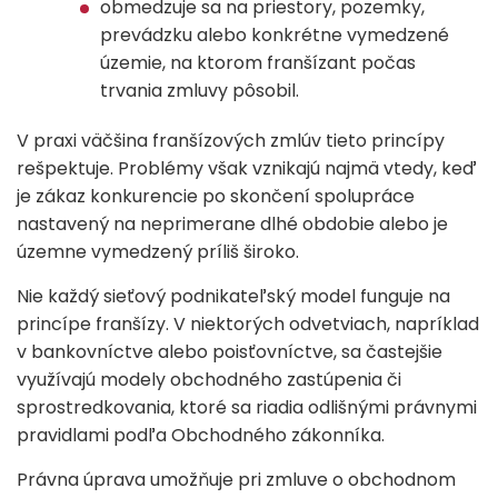
obmedzuje sa na priestory, pozemky,
prevádzku alebo konkrétne vymedzené
územie, na ktorom franšízant počas
trvania zmluvy pôsobil.
V praxi väčšina franšízových zmlúv tieto princípy
rešpektuje. Problémy však vznikajú najmä vtedy, keď
je zákaz konkurencie po skončení spolupráce
nastavený na neprimerane dlhé obdobie alebo je
územne vymedzený príliš široko.
Nie každý sieťový podnikateľský model funguje na
princípe franšízy. V niektorých odvetviach, napríklad
v bankovníctve alebo poisťovníctve, sa častejšie
využívajú modely obchodného zastúpenia či
sprostredkovania, ktoré sa riadia odlišnými právnymi
pravidlami podľa Obchodného zákonníka.
Právna úprava umožňuje pri zmluve o obchodnom