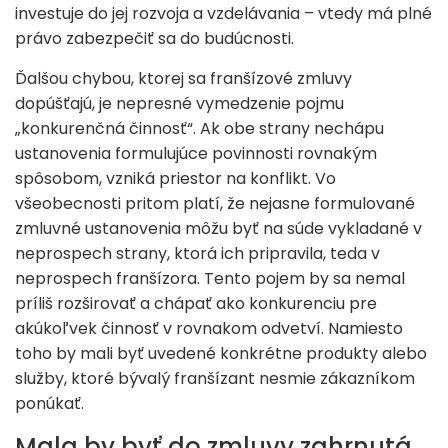
investuje do jej rozvoja a vzdelávania – vtedy má plné
právo zabezpečiť sa do budúcnosti.
Ďalšou chybou, ktorej sa franšízové zmluvy
dopúšťajú, je nepresné vymedzenie pojmu
„konkurenčná činnosť“. Ak obe strany nechápu
ustanovenia formulujúce povinnosti rovnakým
spôsobom, vzniká priestor na konflikt. Vo
všeobecnosti pritom platí, že nejasne formulované
zmluvné ustanovenia môžu byť na súde vykladané v
neprospech strany, ktorá ich pripravila, teda v
neprospech franšízora. Tento pojem by sa nemal
príliš rozširovať a chápať ako konkurenciu pre
akúkoľvek činnosť v rovnakom odvetví. Namiesto
toho by mali byť uvedené konkrétne produkty alebo
služby, ktoré bývalý franšízant nesmie zákazníkom
ponúkať.
Mala by byť do zmluvy zahrnutá