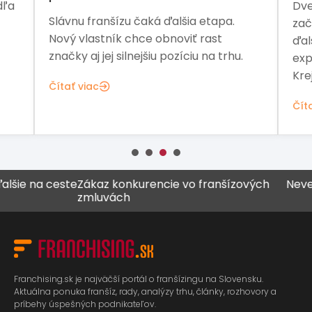
dľa
Dve
Slávnu franšízu čaká ďalšia etapa.
zač
Nový vlastník chce obnoviť rast
ďal
značky aj jej silnejšiu pozíciu na trhu.
exp
Kre
Čítať viac
Čít
a ceste
Zákaz konkurencie vo franšízových
Never všetk
zmluvách
Franchising.sk je najväčší portál o franšízingu na Slovensku.
Aktuálna ponuka franšíz, rady, analýzy trhu, články, rozhovory a
príbehy úspešných podnikateľov.