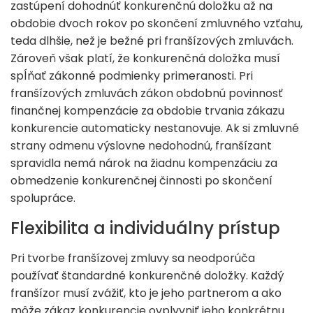
zastúpení dohodnúť konkurenčnú doložku až na
obdobie dvoch rokov po skončení zmluvného vzťahu,
teda dlhšie, než je bežné pri franšízových zmluvách.
Zároveň však platí, že konkurenčná doložka musí
spĺňať zákonné podmienky primeranosti. Pri
franšízových zmluvách zákon obdobnú povinnosť
finančnej kompenzácie za obdobie trvania zákazu
konkurencie automaticky nestanovuje. Ak si zmluvné
strany odmenu výslovne nedohodnú, franšízant
spravidla nemá nárok na žiadnu kompenzáciu za
obmedzenie konkurenčnej činnosti po skončení
spolupráce.
Flexibilita a individuálny prístup
Pri tvorbe franšízovej zmluvy sa neodporúča
používať štandardné konkurenčné doložky. Každý
franšízor musí zvážiť, kto je jeho partnerom a ako
môže zákaz konkurencie ovplyvniť jeho konkrétnu