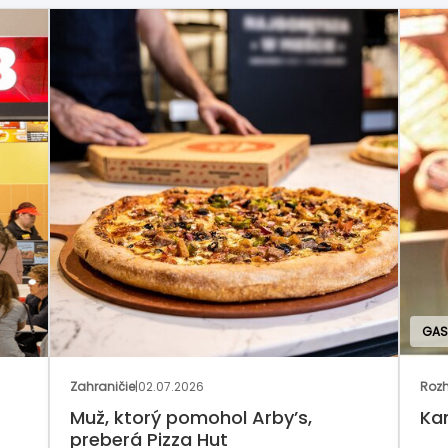
GAS
Zahraničie
|
02.07.2026
Rozh
Muž, ktorý pomohol Arby’s,
Ka
preberá Pizza Hut