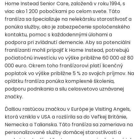
Home Instead Senior Care, založená v roku 1994, s
viac ako 1 200 pobočkami po celom svete. Táto
franšíza sa špecializuje na nelekársku starostlivosť a
ponúka služby, ako je zabezpečenie spoločenského
kontaktu, pomoc s každodennými úlohami a
podpora pri zvládnutí demencie. Aby sa potenciálni
franšízanti mohli pripojiť k Home Instead, potrebujú
počiatočnú investíciu vo výške približne 60 000 až 80
000 euro. Okrem toho franšízorovi platí licenčný
poplatok vo výške približne 5 % zo svojich príjmov. Na
oplátku franšíza ponúka komplexné školenia,
podporu podnikania a silu celosvetovo uznávanej
značky.
Ďalšou rastúcou značkou v Európe je Visiting Angels,
ktorá vznikla v USA a rozšírila sa do Veľkej Británie,
Nemecka a Talianska. Táto franšíza sa zameriava na
personalizované služby domácej starostlivosti a