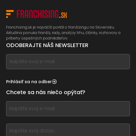
Franchising.sk je najväčší portál o franšízingu na Slovensku.
Aktuálna ponuka franšíz, rady, analýzy trhu, články, rozhovory a
príbehy úspešných podnikateľov.
ODOBERAJTE NÁŠ NEWSLETTER
If
you
see
this,
Prihlásiť sa na odber
leave
Chcete sa nás niečo opýtať?
this
form
If
field
you
blank
see
this,
leave