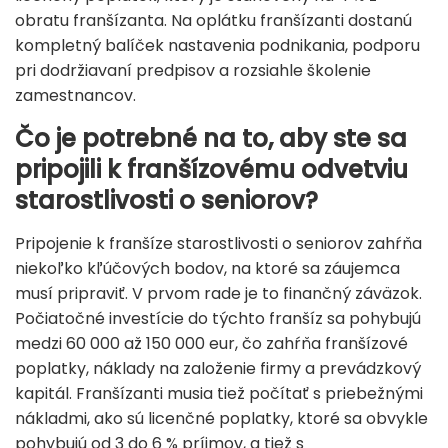
obratu franšízanta. Na oplátku franšízanti dostanú
kompletný balíček nastavenia podnikania, podporu
pri dodržiavaní predpisov a rozsiahle školenie
zamestnancov.
Čo je potrebné na to, aby ste sa
pripojili k franšízovému odvetviu
starostlivosti o seniorov?
Pripojenie k franšíze starostlivosti o seniorov zahŕňa
niekoľko kľúčových bodov, na ktoré sa záujemca
musí pripraviť. V prvom rade je to finančný záväzok.
Počiatočné investície do týchto franšíz sa pohybujú
medzi 60 000 až 150 000 eur, čo zahŕňa franšízové ​​
poplatky, náklady na založenie firmy a prevádzkový
kapitál. Franšízanti musia tiež počítať s priebežnými
nákladmi, ako sú licenčné poplatky, ktoré sa obvykle
pohybujú od 3 do 6 % príjmov, a tiež s