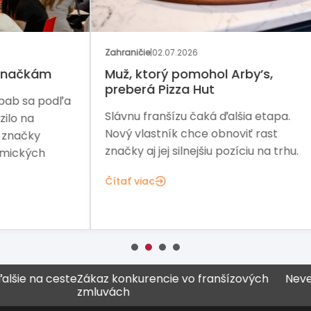
GAS
Zahraničie
|
02.07.2026
Rozh
Muž, ktorý pomohol Arby’s,
Ka
preberá Pizza Hut
dľa
Dve
Slávnu franšízu čaká ďalšia etapa.
zač
Nový vlastník chce obnoviť rast
ďal
značky aj jej silnejšiu pozíciu na trhu.
exp
Kre
Čítať viac
Čít
 na ceste
Zákaz konkurencie vo franšízových
Never všet
zmluvách