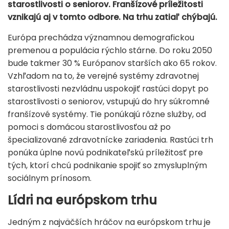
starostlivosti o seniorov. Franšízové príležitosti
vznikajú aj v tomto odbore. Na trhu zatiaľ chýbajú.
Európa prechádza významnou demografickou
premenou a populácia rýchlo stárne. Do roku 2050
bude takmer 30 % Európanov starších ako 65 rokov.
Vzhľadom na to, že verejné systémy zdravotnej
starostlivosti nezvládnu uspokojiť rastúci dopyt po
starostlivosti o seniorov, vstupujú do hry súkromné ​​
franšízové ​​systémy. Tie ponúkajú rôzne služby, od
pomoci s domácou starostlivosťou až po
špecializované zdravotnícke zariadenia. Rastúci trh
ponúka úplne novú podnikateľskú príležitosť pre
tých, ktorí chcú podnikanie spojiť so zmysluplným
sociálnym prínosom.
Lídri na európskom trhu
Jedným z najväčších hráčov na európskom trhu je