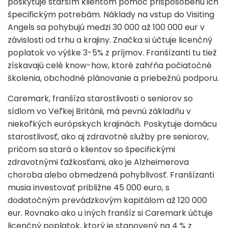
poskytuje starším klientom pomoc prispôsobenú ich
špecifickým potrebám. Náklady na vstup do Visiting
Angels sa pohybujú medzi 30 000 až 100 000 eur v
závislosti od trhu a krajiny. Značka si účtuje licenčný
poplatok vo výške 3-5% z príjmov. Franšízanti tu tiež
získavajú celé know-how, ktoré zahŕňa počiatočné
školenia, obchodné plánovanie a priebežnú podporu.
Caremark, franšíza starostlivosti o seniorov so
sídlom vo Veľkej Británii, má pevnú základňu v
niekoľkých európskych krajinách. Poskytuje domácu
starostlivosť, ako aj zdravotné služby pre seniorov,
pričom sa stará o klientov so špecifickými
zdravotnými ťažkosťami, ako je Alzheimerova
choroba alebo obmedzená pohyblivosť. Franšízanti
musia investovať približne 45 000 euro, s
dodatočným prevádzkovým kapitálom až 120 000
eur. Rovnako ako u iných franšíz si Caremark účtuje
licenčný poplatok, ktorý je stanovený na 4 % z