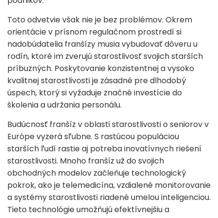
podnikov.
Toto odvetvie však nie je bez problémov. Okrem
orientácie v prísnom regulačnom prostredí si
nadobúdatelia franšízy musia vybudovať dôveru u
rodín, ktoré im zverujú starostlivosť svojich starších
príbuzných. Poskytovanie konzistentnej a vysoko
kvalitnej starostlivosti je zásadné pre dlhodobý
úspech, ktorý si vyžaduje značné investície do
školenia a udržania personálu.
Budúcnosť franšíz v oblasti starostlivosti o seniorov v
Európe vyzerá sľubne. S rastúcou populáciou
starších ľudí rastie aj potreba inovatívnych riešení
starostlivosti. Mnoho franšíz už do svojich
obchodných modelov začleňuje technologický
pokrok, ako je telemedicína, vzdialené monitorovanie
a systémy starostlivosti riadené umelou inteligenciou.
Tieto technológie umožňujú efektívnejšiu a