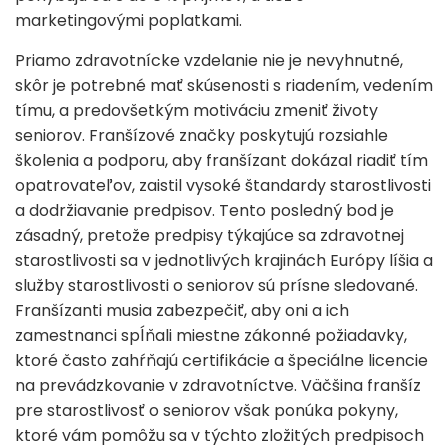
marketingovými poplatkami.
Priamo zdravotnícke vzdelanie nie je nevyhnutné,
skôr je potrebné mať skúsenosti s riadením, vedením
tímu, a predovšetkým motiváciu zmeniť životy
seniorov. Franšízové ​​značky poskytujú rozsiahle
školenia a podporu, aby franšízant dokázal riadiť tím
opatrovateľov, zaistil vysoké štandardy starostlivosti
a dodržiavanie predpisov. Tento posledný bod je
zásadný, pretože predpisy týkajúce sa zdravotnej
starostlivosti sa v jednotlivých krajinách Európy líšia a
služby starostlivosti o seniorov sú prísne sledované.
Franšízanti musia zabezpečiť, aby oni a ich
zamestnanci spĺňali miestne zákonné požiadavky,
ktoré často zahŕňajú certifikácie a špeciálne licencie
na prevádzkovanie v zdravotníctve. Väčšina franšíz
pre starostlivosť o seniorov však ponúka pokyny,
ktoré vám pomôžu sa v týchto zložitých predpisoch