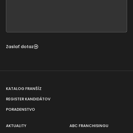
this
form
field
blank
Zaslať dotaz
KATALOG FRANŠÍZ
REGISTER KANDIDÁTOV
PORADENSTVO
AKTUALITY
ABC FRANCHISINGU