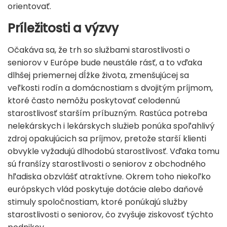
orientovať.
Príležitosti a výzvy
Očakáva sa, že trh so službami starostlivosti o
seniorov v Európe bude neustále rásť, a to vďaka
dlhšej priemernej dĺžke života, zmenšujúcej sa
veľkosti rodín a domácnostiam s dvojitým príjmom,
ktoré často nemôžu poskytovať celodennú
starostlivosť starším príbuzným. Rastúca potreba
nelekárskych i lekárskych služieb ponúka spoľahlivý
zdroj opakujúcich sa príjmov, pretože starší klienti
obvykle vyžadujú dlhodobú starostlivosť. Vďaka tomu
sú franšízy starostlivosti o seniorov z obchodného
hľadiska obzvlášť atraktívne. Okrem toho niekoľko
európskych vlád poskytuje dotácie alebo daňové
stimuly spoločnostiam, ktoré ponúkajú služby
starostlivosti o seniorov, čo zvyšuje ziskovosť týchto