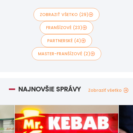
ZOBRAZIŤ VŠETKO (29)
FRANŠÍZOVÉ (23)
PARTNERSKÉ (4)
MASTER-FRANŠÍZOVÉ (2)
NAJNOVŠIE SPRÁVY
Zobraziť všetko