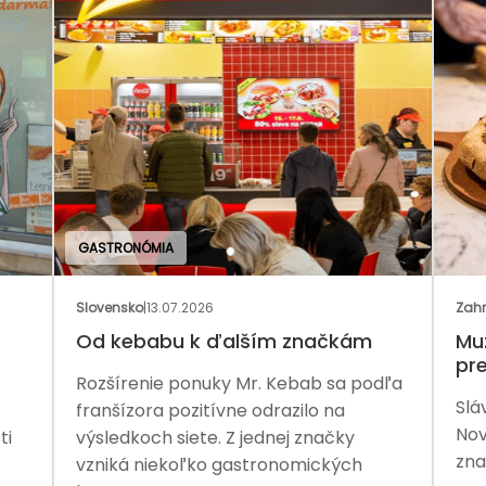
Zahraničie
|
02.07.2026
 značkám
Muž, ktorý pomohol Arby’s,
preberá Pizza Hut
ebab sa podľa
Slávnu franšízu čaká ďalšia etapa.
zilo na
Nový vlastník chce obnoviť rast
j značky
značky aj jej silnejšiu pozíciu na trhu.
omických