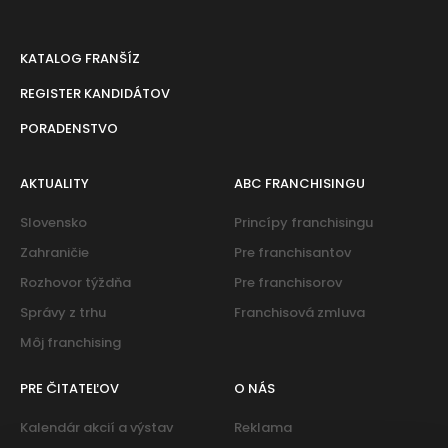
KATALOG FRANŠÍZ
REGISTER KANDIDÁTOV
PORADENSTVO
AKTUALITY
ABC FRANCHISINGU
Slovensko
Princípy franchisingu
Zahraničie
Pre franchisantov
Rozhovor týždňa
Pre franchisorov
Správy z trhu
Franchisová zmluva
Môj franchising
PRE ČITATEĽOV
O NÁS
Kalendár akcií a výstav
Reklama