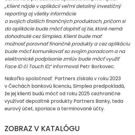
„
Klient nájde v aplikácii veľmi detailný investičný
reporting aj všetky informácie
o svojich ďalších finančných produktoch, pričom si
do aplikácie bude môcť doplniť aj tie, ktoré nemá
dohodnuté cez Simplea. Klient bude mať
možnosť porovnať finančné produkty a cez aplikáciu
bude môcť komunikovať so svojim poradcom a na
elektronické podpísanie zmlúv bude môcť využiť
Face ID či Touch ID
,“ informoval Petr Borkovec.
Nakoľko spoločnosť Partners získala v roku 2023
v Čechách bankovú licenciu, Simplea predpokladá,
že jej klienti budú môcť od roku 2025 cezhranične
využívať depozitné produkty Partners Banky, teda
eurový účet, sporiace a terminované účty.
ZOBRAZ V KATALÓGU