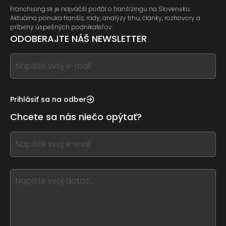
Franchising.sk je najväčší portál o franšízingu na Slovensku.
Aktuálna ponuka franšíz, rady, analýzy trhu, články, rozhovory a
príbehy úspešných podnikateľov.
ODOBERAJTE NÁŠ NEWSLETTER
If
you
see
this,
Prihlásiť sa na odber
leave
Chcete sa nás niečo opýtať?
this
form
If
field
you
blank
see
this,
leave
this
form
field