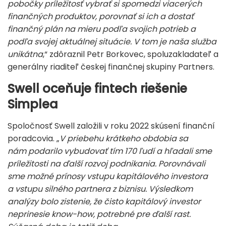
pobočky príležitosť vybrať si spomedzi viacerých
finančných produktov
, porovnať si ich a dostať
finančný plán na mieru podľa svojich potrieb a
podľa svojej aktuálnej situácie. V tom je naša služba
unikátna
,“ zdôraznil Petr Borkovec, spoluzakladateľ a
generálny riaditeľ českej finančnej skupiny Partners.
Swell oceňuje fintech riešenie
Simplea
Spoločnosť Swell založili v roku 2022 skúsení finanční
poradcovia. „
V priebehu krátkeho obdobia sa
nám podarilo vybudovať tím 170 ľudí a hľadali sme
príležitosti na ďalší rozvoj podnikania. Porovnávali
sme možné prínosy vstupu kapitálového investora
a vstupu silného partnera z biznisu. Výsledkom
analýzy bolo zistenie, že čisto kapitálový investor
neprinesie know-how, potrebné pre ďalší rast.