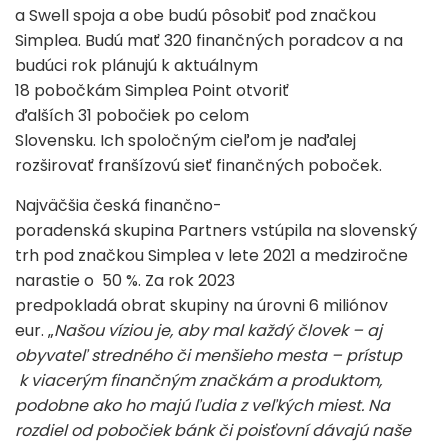
a Swell spoja a obe budú pôsobiť pod značkou
Simplea. Budú mať 320 finančných poradcov a na
budúci rok plánujú k aktuálnym
18 pobočkám Simplea Point otvoriť
ďalších 31 pobočiek po celom
Slovensku. Ich spoločným cieľom je naďalej
rozširovať franšízovú sieť finančných poboček.
Najväčšia česká finančno-
poradenská skupina Partners vstúpila na slovenský
trh pod značkou Simplea v lete 2021 a medziročne
narastie o 50 %. Za rok 2023
predpokladá obrat skupiny na úrovni 6 miliónov
eur. „
Našou víziou je, aby mal každý človek – aj
obyvateľ stredného či menšieho mesta – prístup
k viacerým finančným značkám a produktom,
podobne ako ho majú ľudia z veľkých miest. Na
rozdiel od pobočiek bánk či poisťovní dávajú naše