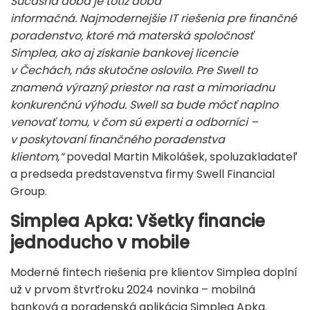
Súčasná doba je totiž doba
informačná. Najmodernejšie IT riešenia pre finančné
poradenstvo, ktoré má materská spoločnosť
Simplea, ako aj získanie bankovej licencie
v Čechách, nás skutočne oslovilo. Pre Swell to
znamená výrazný priestor na rast a mimoriadnu
konkurenčnú výhodu. Swell sa bude môcť naplno
venovať tomu, v čom sú experti a odborníci –
v poskytovaní finančného poradenstva
klientom,“
povedal Martin Mikolášek, spoluzakladateľ
a predseda predstavenstva firmy Swell Financial
Group.
Simplea Apka: Všetky financie
jednoducho v mobile
Moderné fintech riešenia pre klientov Simplea doplní
už v prvom štvrťroku 2024 novinka – mobilná
banková a poradenská aplikácia Simplea Apka.