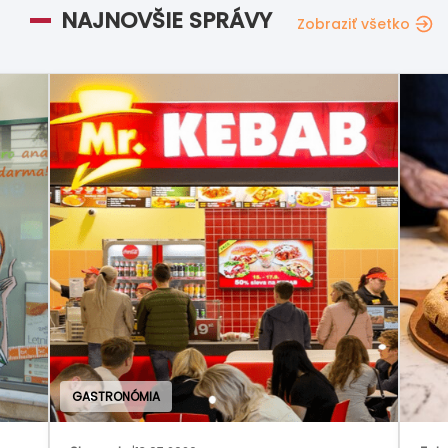
NAJNOVŠIE SPRÁVY
Zobraziť všetko
GAS