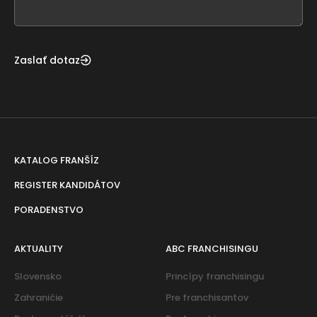
blank
Zaslať dotaz
KATALOG FRANŠÍZ
REGISTER KANDIDÁTOV
PORADENSTVO
AKTUALITY
ABC FRANCHISINGU
Slovensko
Princípy franchisingu
Zahraničie
Pre franchisantov