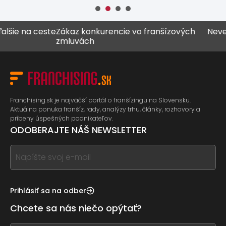
e na ceste
Zákaz konkurencie vo franšízových
Never vš
zmluvách
Franchising.sk je najväčší portál o franšízingu na Slovensku.
Aktuálna ponuka franšíz, rady, analýzy trhu, články, rozhovory a
príbehy úspešných podnikateľov.
ODOBERAJTE NÁŠ NEWSLETTER
If
you
see
this,
Prihlásiť sa na odber
leave
Chcete sa nás niečo opýtať?
this