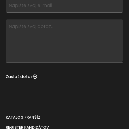
form
If
field
you
blank
see
this,
leave
this
form
field
blank
Zaslať dotaz
KATALOG FRANŠÍZ
REGISTER KANDIDÁTOV