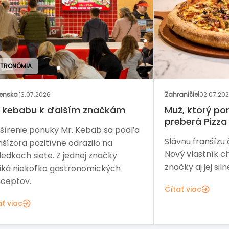
GAS
Zahraničie
|
02.07.2026
Rozh
Muž, ktorý pomohol Arby’s,
Ka
preberá Pizza Hut
dľa
Dve
Slávnu franšízu čaká ďalšia etapa.
zač
Nový vlastník chce obnoviť rast
ďal
značky aj jej silnejšiu pozíciu na trhu.
exp
Kre
Čítať viac
Čít