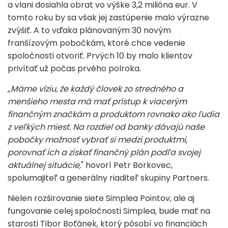
a vlani dosiahla obrat vo výške 3,2 milióna eur. V
tomto roku by sa však jej zastúpenie malo výrazne
zvýšiť. A to vďaka plánovaným 30 novým
franšízovým pobočkám, ktoré chce vedenie
spoločnosti otvoriť. Prvých 10 by malo klientov
privítať už počas prvého polroka.
„Máme víziu, že každý človek zo stredného a
menšieho mesta má mať prístup k viacerým
finančným značkám a produktom rovnako ako ľudia
z veľkých miest. Na rozdiel od banky dávajú naše
pobočky možnosť vybrať si medzi produktmi,
porovnať ich a získať finančný plán podľa svojej
aktuálnej situácie,
" hovorí Petr Borkovec,
spolumajiteľ a generálny riaditeľ skupiny Partners.
Nielen rozširovanie siete Simplea Pointov, ale aj
fungovanie celej spoločnosti Simplea, bude mať na
starosti Tibor Boťánek, ktorý pôsobí vo financiách