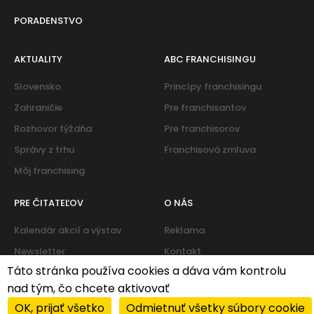
PORADENSTVO
AKTUALITY
ABC FRANCHISINGU
Slovensko
Princípy franchisingu
Zahraničie
Pre franchisantov
Rozhovor týždňa
Pre franchisorov
Správy z trhu
Franchisová zmluva
Môj franchising
PRE ČITATEĽOV
O NÁS
Kalendár akcií a výstav
Reklama
Newsletter
Kontakt
Táto stránka používa cookies a dáva vám kontrolu
nad tým, čo chcete aktivovať
Cookies
|
Zásady ochrany osobných údajov
OK, prijať všetko
Odmietnuť všetky súbory cookie