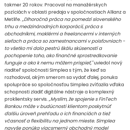
takmer 20 rokov. Pracoval na manažérskych
pozíciách v oblasti predaja v spoločnostiach Allianz a
Metlife.
„Dlhoročná práca na pomedzí slovenského
trhu a medzinárodných korporácií, práca s
obchodníkmi, maklérmi a freelancermi v interných
sieťach a práca so zamestnancami v poisťovniach -
to všetko mi dalo pestrú škálu skúseností a
pochopenie toho, ako finančné sprostredkovanie
funguje a ako k nemu môžem prispieť,"
uviedol nový
riaditeľ spoločnosti Simplea s tým, že keď sa
rozhodoval, akým smerom sa vydať ďalej, ponuka
spolupráce so spoločnosťou Simplea zvíťazila vďaka
schopnosti zladiť digitálne nástroje a komplexný
proklientsky servis.
„Myslím, že spojenie s FinTech
Bankou môže v budúcnosti klientom poskytnúť
ďalšiu úroveň prehľadu o ich financiách a tiež
včasnosť a flexibilitu na jednom mieste. Simplea
navyše ponúka viacsmerný obchodný model