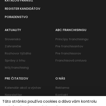
KATALOG FRANŠÍZ
REGISTER KANDIDÁTOV
PORADENSTVO
AKTUALITY
ABC FRANCHISINGU
Slovensko
Princípy franchisingu
Zahraničie
Pre franchisantov
Rozhovor týždňa
Pre franchisorov
Správy z trhu
Franchisová zmluva
Môj franchising
PRE ČITATEĽOV
O NÁS
Kalendár akcií a výstav
Reklama
Newsletter
Kontakt
Táto stránka používa cookies a dáva vám kontrolu