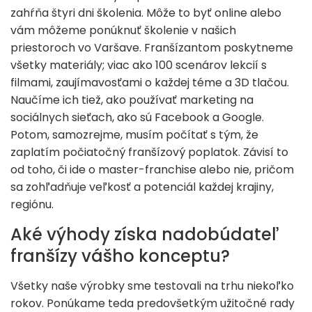
zahŕňa štyri dni školenia. Môže to byť online alebo
vám môžeme ponúknuť školenie v našich
priestoroch vo Varšave. Franšízantom poskytneme
všetky materiály; viac ako 100 scenárov lekcií s
filmami, zaujímavosťami o každej téme a 3D tlačou.
Naučíme ich tiež, ako používať marketing na
sociálnych sieťach, ako sú Facebook a Google.
Potom, samozrejme, musím počítať s tým, že
zaplatím počiatočný franšízový poplatok. Závisí to
od toho, či ide o master-franchise alebo nie, pričom
sa zohľadňuje veľkosť a potenciál každej krajiny,
regiónu.
Aké výhody získa nadobúdateľ
franšízy vášho konceptu?
Všetky naše výrobky sme testovali na trhu niekoľko
rokov. Ponúkame teda predovšetkým užitočné rady