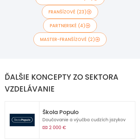
FRANŠÍZOVÉ (23)
PARTNERSKÉ (4)
MASTER-FRANŠÍZOVÉ (2)
ĎALŠIE KONCEPTY ZO SEKTORA
VZDELÁVANIE
Škola Populo
Doučovanie a výučba cudzích jazykov
2 000 €