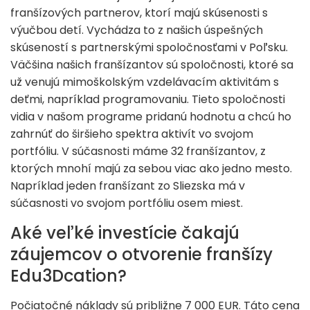
franšízových partnerov, ktorí majú skúsenosti s
výučbou detí. Vychádza to z našich úspešných
skúseností s partnerskými spoločnosťami v Poľsku.
Väčšina našich franšízantov sú spoločnosti, ktoré sa
už venujú mimoškolským vzdelávacím aktivitám s
deťmi, napríklad programovaniu. Tieto spoločnosti
vidia v našom programe pridanú hodnotu a chcú ho
zahrnúť do širšieho spektra aktivít vo svojom
portfóliu. V súčasnosti máme 32 franšízantov, z
ktorých mnohí majú za sebou viac ako jedno mesto.
Napríklad jeden franšízant zo Sliezska má v
súčasnosti vo svojom portfóliu osem miest.
Aké veľké investície čakajú
záujemcov o otvorenie franšízy
Edu3Dcation?
Počiatočné náklady sú približne 7 000 EUR. Táto cena