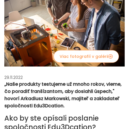
Viac fotografií v galérii
29.11.2022
„Naše produkty testujeme už mnoho rokov, vieme,
čo poradiť franšízantom, aby dosiahli úspech,"
hovorí Arkadiusz Markowski, majiteľ a zakladateľ
spoločnosti Edu3Dcation.
Ako by ste opísali poslanie
spoločnosti Edu3Dcation?