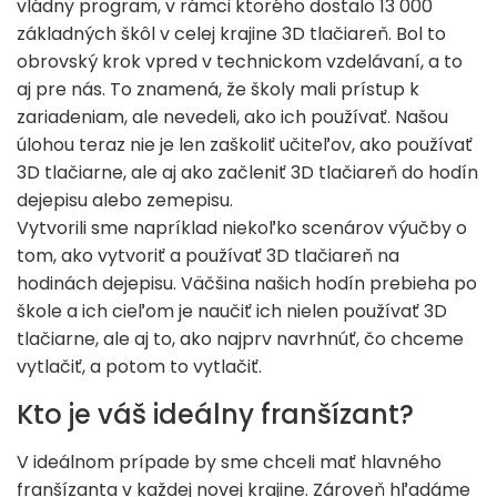
vládny program, v rámci ktorého dostalo 13 000
základných škôl v celej krajine 3D tlačiareň. Bol to
obrovský krok vpred v technickom vzdelávaní, a to
aj pre nás. To znamená, že školy mali prístup k
zariadeniam, ale nevedeli, ako ich používať. Našou
úlohou teraz nie je len zaškoliť učiteľov, ako používať
3D tlačiarne, ale aj ako začleniť 3D tlačiareň do hodín
dejepisu alebo zemepisu.
Vytvorili sme napríklad niekoľko scenárov výučby o
tom, ako vytvoriť a používať 3D tlačiareň na
hodinách dejepisu. Väčšina našich hodín prebieha po
škole a ich cieľom je naučiť ich nielen používať 3D
tlačiarne, ale aj to, ako najprv navrhnúť, čo chceme
vytlačiť, a potom to vytlačiť.
Kto je váš ideálny franšízant?
V ideálnom prípade by sme chceli mať hlavného
franšízanta v každej novej krajine. Zároveň hľadáme