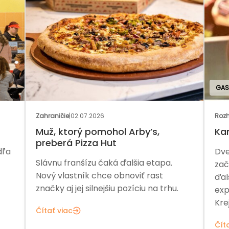
GAS
Zahraničie
|
02.07.2026
Rozh
Muž, ktorý pomohol Arby’s,
Ka
preberá Pizza Hut
dľa
Dve
Slávnu franšízu čaká ďalšia etapa.
zač
Nový vlastník chce obnoviť rast
ďal
značky aj jej silnejšiu pozíciu na trhu.
exp
Kre
Čítať viac
Čít