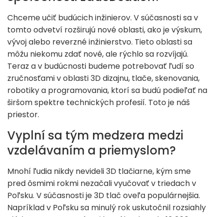
Chceme učiť budúcich inžinierov. V súčasnosti sa v
tomto odvetví rozširujú nové oblasti, ako je výskum,
vývoj alebo reverzné inžinierstvo. Tieto oblasti sa
môžu niekomu zdať nové, ale rýchlo sa rozvíjajú.
Teraz a v budúcnosti budeme potrebovať ľudí so
zručnosťami v oblasti 3D dizajnu, tlače, skenovania,
robotiky a programovania, ktorí sa budú podieľať na
širšom spektre technických profesií. Toto je náš
priestor.
Vyplní sa tým medzera medzi
vzdelávaním a priemyslom?
Mnohí ľudia nikdy nevideli 3D tlačiarne, kým sme
pred ôsmimi rokmi nezačali vyučovať v triedach v
Poľsku. V súčasnosti je 3D tlač oveľa populárnejšia.
Napríklad v Poľsku sa minulý rok uskutočnil rozsiahly