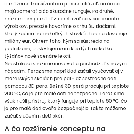
a môžeme franšízantom presne ukázať, na čo sa
majú zamerať a čo skutočne funguje. Po druhé,
môžeme im pomôcť zorientovať sa v sortimente
výrobkov, pretože hovoríme o trhu 3D tlačiarní,
ktorý začína na niekoľkých stovkách eur a dosahuje
milióny eur. Okrem toho, kým sa sústredia na
podnikanie, poskytujeme im každých niekoľko
týždňov nové scenáre lekcií.
Neustále sa snažíme inovovať a prichádzať s novými
nápadmi. Teraz sme napríklad začali vyučovať aj v
materských školách pre päť- až šesťročné deti
pomocou 3D pera. Bežné 3D perá pracujú pri teplote
200 °C, čo je pre malé deti nebezpečné. Teraz sme
však našli prístroj, ktorý funguje pri teplote 60 °C, čo
je pre malé deti oveľa bezpečnejšie, takže môžeme
začať s učením detí skôr.
A čo rozšírenie konceptu na