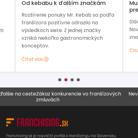
ším značkám
Muž, ktorý pomohol Arby’s,
preberá Pizza Hut
r. Kebab sa podľa
Slávnu franšízu čaká ďalšia etapa
odrazilo na
Nový vlastník chce obnoviť rast
ednej značky
značky aj jej silnejšiu pozíciu na tr
tronomických
Čítať viac
ie na ceste
Zákaz konkurencie vo franšízových
Never vš
zmluvách
Franchising.sk je najväčší portál o franšízingu na Slovensku.