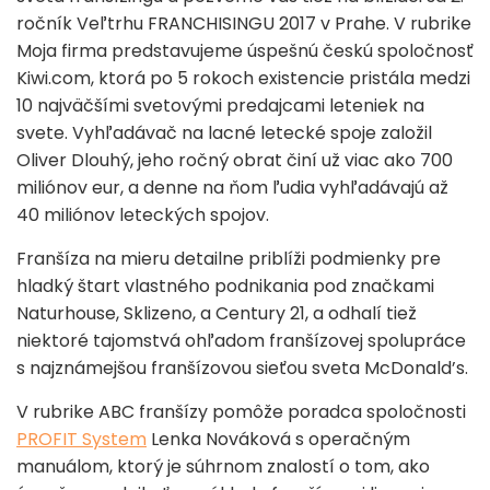
ročník Veľtrhu FRANCHISINGU 2017 v Prahe. V rubrike
Moja firma predstavujeme úspešnú českú spoločnosť
Kiwi.com, ktorá po 5 rokoch existencie pristála medzi
10 najväčšími svetovými predajcami leteniek na
svete. Vyhľadávač na lacné letecké spoje založil
Oliver Dlouhý, jeho ročný obrat činí už viac ako 700
miliónov eur, a denne na ňom ľudia vyhľadávajú až
40 miliónov leteckých spojov.
Franšíza na mieru detailne priblíži podmienky pre
hladký štart vlastného podnikania pod značkami
Naturhouse, Sklizeno, a Century 21, a odhalí tiež
niektoré tajomstvá ohľadom franšízovej spolupráce
s najznámejšou franšízovou sieťou sveta McDonald’s.
V rubrike ABC franšízy pomôže poradca spoločnosti
PROFIT System
Lenka Nováková s operačným
manuálom, ktorý je súhrnom znalostí o tom, ako