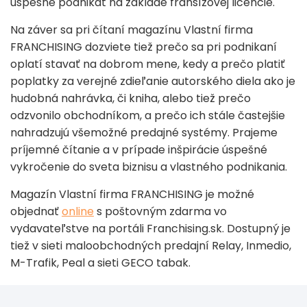
úspešne podnikať na základe franšízovej licencie.
Na záver sa pri čítaní magazínu Vlastní firma
FRANCHISING dozviete tiež prečo sa pri podnikaní
oplatí stavať na dobrom mene, kedy a prečo platiť
poplatky za verejné zdieľanie autorského diela ako je
hudobná nahrávka, či kniha, alebo tiež prečo
odzvonilo obchodníkom, a prečo ich stále častejšie
nahradzujú všemožné predajné systémy. Prajeme
príjemné čítanie a v prípade inšpirácie úspešné
vykročenie do sveta biznisu a vlastného podnikania.
Magazín Vlastní firma FRANCHISING je možné
objednať
online
s poštovným zdarma vo
vydavateľstve na portáli Franchising.sk. Dostupný je
tiež v sieti maloobchodných predajní Relay, Inmedio,
M-Trafik, Peal a sieti GECO tabak.