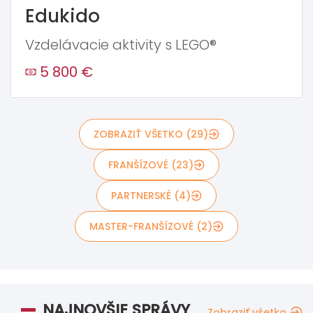
Edukido
Vzdelávacie aktivity s LEGO®
5 800 €
ZOBRAZIŤ VŠETKO (29)
FRANŠÍZOVÉ (23)
PARTNERSKÉ (4)
MASTER-FRANŠÍZOVÉ (2)
NAJNOVŠIE SPRÁVY
Zobraziť všetko