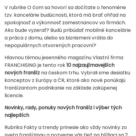
V rubrike O čom sa hovorí sa dočítate o fenoméne
tzv. kancelárie budúcnosti, ktorá má brať ohľad na
spokojnosť a výkonnosť zamestnancov vo firmách.
Ako bude vyzerať? Budú pribúdať mobilné kancelárie
a práca z domu, alebo sa biznismeni vrátia do
nepopulárnych otvorených pracovní?
Hlavnou témou jesenného magazínu Vlastní firma
FRANCHISING je tento rok
10 najzaujímavejších
nových franšíz
na českom trhu. Vybrali sme desiatku
konceptov z Európy a ČR, ktoré ako nové ponúkajú
franšízantom podnikanie na základe zakúpenej
licencie.
Novinky, rady, ponuky nových franšíz i výber tých
najlepších
Rubrika Fakty a trendy prinesie ako vždy novinky zo
sveta franšízingu a pozveme vás tiež na blížiaci sa 2.