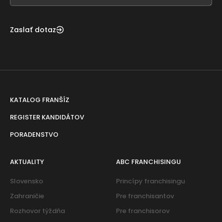
Zaslať dotaz
KATALOG FRANŠÍZ
REGISTER KANDIDÁTOV
PORADENSTVO
AKTUALITY
ABC FRANCHISINGU
Slovensko
Princípy franchisingu
Zahraničie
Pre franchisantov
Rozhovor týždňa
Pre franchisorov