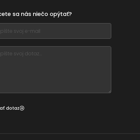
ete sa nás niečo opýtať?
,
ve
m
d
nk
lať dotaz