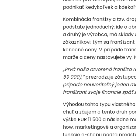
podnikať kedykoľvek a kdekoľ
Kombinácia franšízy a tzv. dro
podstate jednoduchý: ide o o
a druhý je výrobca, má sklady
zákazníkovi; tým sa franšízan
konečné ceny. V prípade franš
marže a ceny nastavujete vy. N
„Prvá naša otvorená franšíza 
59 000),“
prezradzuje zástupca
prípade neuveriteľný jeden m
franšízant svoje financie späť
Výhodou tohto typu vlastného 
chuť a záujem o tento druh pod
výške EUR 11 500 a následne m
how, marketingové a organiza
funkcie e-shopu podľa predstá