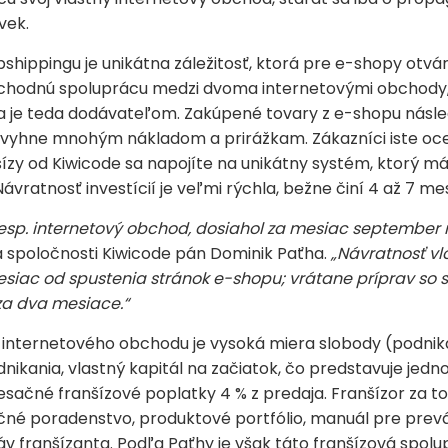
vek.
pshippingu je unikátna záležitosť, ktorá pre e-shopy otvár
bchodnú spoluprácu medzi dvoma internetovými obchody,
 a je teda dodávateľom. Zakúpené tovary z e-shopu násl
t vyhne mnohým nákladom a prirážkam. Zákazníci iste oce
ízy od Kiwicode sa napojíte na unikátny systém, ktorý m
ávratnosť investícií je veľmi rýchla, bežne činí 4 až 7 me
resp. internetový obchod, dosiahol za mesiac september r
 spoločnosti Kiwicode pán Dominik Paťha.
„Návratnosť vl
esiac od spustenia stránok e-shopu; vrátane príprav so
 za dva mesiace.“
internetového obchodu je vysoká miera slobody (podniká
nikania, vlastný kapitál na začiatok, čo predstavuje jed
esačné franšízové poplatky 4 % z predaja. Franšízor za 
čné poradenstvo, produktové portfólio, manuál pre prev
v franšízanta. Podľa Paťhy je však táto franšízová spo