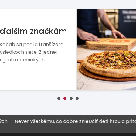
mohol Arby’s,
 Hut
alšia etapa. Nový vlastník
 aj jej silnejšiu pozíciu na
GASTRONÓMIA
r všetkému, čo dobre znie
Učiť deti hrou a pritom podnik