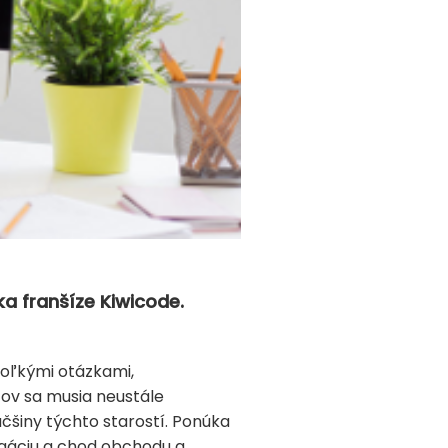
a franšíze Kiwicode.
, koľkými otázkami,
ov sa musia neustále
čšiny týchto starostí. Ponúka
pagáciu a chod obchodu a