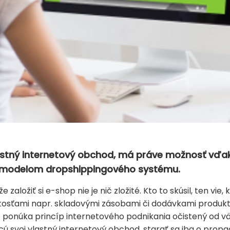
stný internetový obchod, má práve možnosť vďak
 modelom dropshippingového systému.
založiť si e-shop nie je nič zložité. Kto to skúsil, ten vie
itosťami napr. skladovými zásobami či dodávkami produkt
 ponúka princíp internetového podnikania očistený od vä
hcú svoj vlastný internetový obchod, starať sa iba o pro