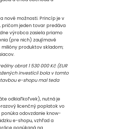
a nové možnosti. Princíp je v
 pričom jeden tovar predáva
edne výrobca zasiela priamo
nia (pre nich) zaujímavé
á milióny produktov skladom;
siacov.
eálny obrat 1 530 000 Kč (EUR
ožených investícií bola v tomto
 stavbou e-shopu mal teda
te odkiaľkoľvek), nutná je
norazový licenčný poplatok vo
to ponúka odovzdanie know-
ádzku e-shopu, vzhľad a
lupráce ponúkaná na