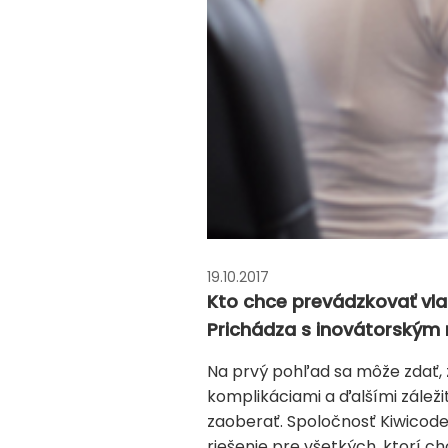
19.10.2017
Kto chce prevádzkovať vla
Prichádza s inovátorským
Na prvý pohľad sa môže zdať, že 
komplikáciami a ďalšími zálež
zaoberať. Spoločnosť Kiwicode
riešenie pre všetkých, ktorí c