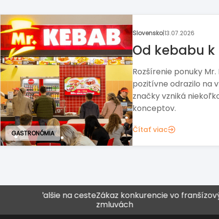
Zahraničie
|
02.07.2026
Muž, ktorý po
preberá Pizza
Slávnu franšízu čaká ď
chce obnoviť rast značky
trhu.
Čítať viac
ďalšie na ceste
Zákaz konkurencie vo franšízových
Neve
zmluvách