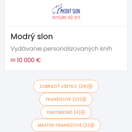
Modrý slon
Vydávanie personalizovaných kníh
10 000 €
ZOBRAZIŤ VŠETKO (29)
FRANŠÍZOVÉ (23)
PARTNERSKÉ (4)
MASTER-FRANŠÍZOVÉ (2)