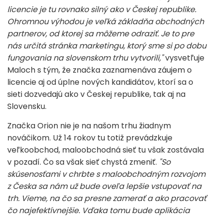
licencie je tu rovnako silný ako v Českej republike.
Ohromnou výhodou je veľká základňa obchodných
partnerov, od ktorej sa môžeme odraziť. Je to pre
nás určitá stránka marketingu, ktorý sme si po dobu
fungovania na slovenskom trhu vytvorili,"
vysvetľuje
Maloch s tým, že značka zaznamenáva záujem o
licencie aj od úplne nových kandidátov, ktorí sa o
sieti dozvedajú ako v Českej republike, tak aj na
Slovensku.
Značka Orion nie je na našom trhu žiadnym
nováčikom. Už 14 rokov tu totiž prevádzkuje
veľkoobchod, maloobchodná sieť tu však zostávala
v pozadí. Čo sa však sieť chystá zmeniť.
"So
skúsenosťami v chrbte s maloobchodným rozvojom
z Česka sa nám už bude oveľa lepšie vstupovať na
trh. Vieme, na čo sa presne zamerať a ako pracovať
čo najefektívnejšie. Vďaka tomu bude aplikácia