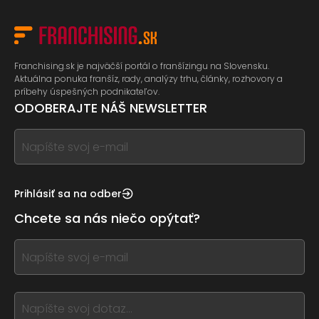
Franchising.sk je najväčší portál o franšízingu na Slovensku.
Aktuálna ponuka franšíz, rady, analýzy trhu, články, rozhovory a
príbehy úspešných podnikateľov.
ODOBERAJTE NÁŠ NEWSLETTER
If
you
see
this,
Prihlásiť sa na odber
leave
Chcete sa nás niečo opýtať?
this
form
If
field
you
blank
see
this,
leave