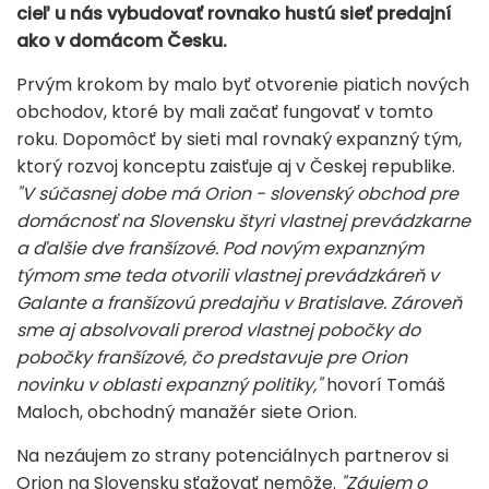
cieľ u nás vybudovať rovnako hustú sieť predajní
ako v domácom Česku.
Prvým krokom by malo byť otvorenie piatich nových
obchodov, ktoré by mali začať fungovať v tomto
roku. Dopomôcť by sieti mal rovnaký expanzný tým,
ktorý rozvoj konceptu zaisťuje aj v Českej republike.
"
V súčasnej dobe má Orion - slovenský obchod pre
domácnosť na Slovensku štyri vlastnej prevádzkarne
a ďalšie dve franšízové. Pod novým expanzným
týmom sme teda otvorili vlastnej prevádzkáreň v
Galante a franšízovú predajňu v Bratislave. Zároveň
sme aj absolvovali prerod vlastnej pobočky do
pobočky franšízové, čo predstavuje pre Orion
novinku v oblasti expanzný politiky,"
hovorí Tomáš
Maloch, obchodný manažér siete Orion.
Na nezáujem zo strany potenciálnych partnerov si
Orion na Slovensku sťažovať nemôže.
"Záujem o