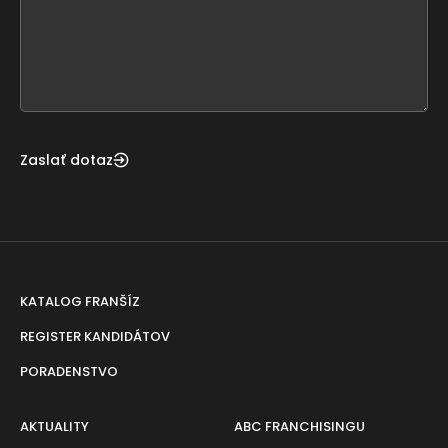
this
form
field
blank
Zaslať dotaz
KATALOG FRANŠÍZ
REGISTER KANDIDÁTOV
PORADENSTVO
AKTUALITY
ABC FRANCHISINGU