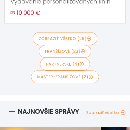
Vydávanie personalizovaných kníh
10 000 €
ZOBRAZIŤ VŠETKO (29)
FRANŠÍZOVÉ (23)
PARTNERSKÉ (4)
MASTER-FRANŠÍZOVÉ (2)
NAJNOVŠIE SPRÁVY
Zobraziť všetko