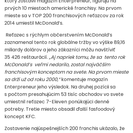
ktorý zostavil magazín Enterpreneur, figurujú na
prvých 10 miestach americké franchisy. Na prvom
mieste sa v TOP 200 franchisových reťazcov za rok
2014 umiestil McDonald’s.
Reťazec s rýchlym občerstvením McDonald’s
zaznamenal tento rok globálne tržby vo výške 89,16
miliardy dolárov a jeho zákazníci môžu navštíviť
35 426 reštaurácií.
„Aj napriek tomu, že sa tento rok
McDonald’s veľmi nedarilo, zostal najväčším
franchisovým konceptom na svete. Na prvom mieste
sa drží už od roku 2000,“
komentuje magazín
Enterpreneur jeho výsledok. Na druhej pozícii sa
s počtom presahujúcim 53 tisíc obchodov vo svete
umiestnil reťazec 7-Eleven ponúkajúci denné
potreby. Tretie miesto obsadil ďalší fasfoodový
koncept KFC.
Zostavenie najúspešnejších 200 franchis ukázalo, že