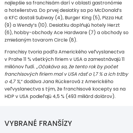
najlepšie sa franchisám darí v oblasti gastronómie
a hotelierstva. Do prvej desiatky sa po McDonald’s
a KFC dostali Subway (4), Burger King (5), Pizza Hut
(9) a Wendy’s (10). Desiatku doplňujú hotely Herzt
(6), hobby-obchody Ace Hardware (7) a obchody so
zmiešaným tovarom Circle (8).
Franchisy tvoria podľa Amerického veľvyslanectva
v Prahe 11 % všetkých firiem v USA a zamestnávajú 11
miliónov ľudí.
„Očakáva sa, že tento rok by počet
franchisových firiem mal v USA rásť o 1,7 % a ich tržby
o 4,7 %,
“ dodáva Jana Rückerová z Amerického
veľvyslanectva s tým, že franchisové kocepty sa na
HDP v USA podieľajú 4,5 % (493 miliárd dolárov).
VYBRANÉ FRANŠÍZY