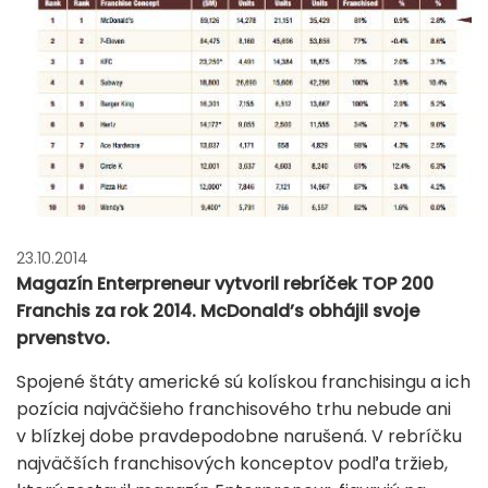
23.10.2014
Magazín Enterpreneur vytvoril rebríček TOP 200
Franchis za rok 2014. McDonald’s obhájil svoje
prvenstvo.
Spojené štáty americké sú kolískou franchisingu a ich
pozícia najväčšieho franchisového trhu nebude ani
v blízkej dobe pravdepodobne narušená. V rebríčku
najväčších franchisových konceptov podľa tržieb,