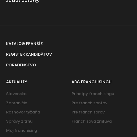
Zaslať dotaz
KATALOG FRANŠÍZ
REGISTER KANDIDÁTOV
PORADENSTVO
AKTUALITY
ABC FRANCHISINGU
Slovensko
Princípy franchisingu
Zahraničie
Pre franchisantov
Rozhovor týždňa
Pre franchisorov
Správy z trhu
Franchisová zmluva
Môj franchising