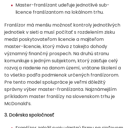
Master-franšízant udeľuje jednotlivé sub-
licence franšízantom na lokálnom trhu.
Franšízor má menšiu možnosť kontroly jednotlivých
jednotiek v sieti a musí počítať s rozdelením zisku
medzi poskytovateľom licencie a majiteľom
master-licencie, ktorý máva z takejto dohody
významný finančný prospech. Na druhú stranu
komunikuje s jedným subjektom, ktorý zaisťuje celý
rozvoj a riadenie na danom území, vrátane školení a
to všetko podľa podmienok určených franšízorom.
Pre tento model spolupráce je veľmi dôležitý
správny výber master-franšízanta. Najznámejším
príkladom master franšízy na slovenskom trhu je
McDonald’s.
3. Dcérska spoločnosť
Franšízor založil svoju vlastnú firmu na cieľovom