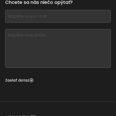
Chcete sa nás niečo opýtať?
this
form
If
field
you
blank
see
this,
leave
this
form
field
blank
Zaslať dotaz