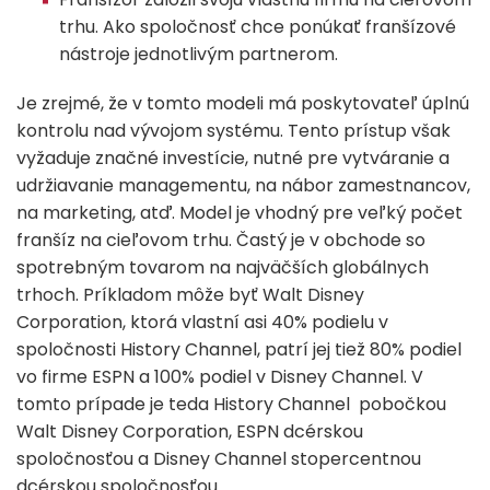
trhu. Ako spoločnosť chce ponúkať franšízové
nástroje jednotlivým partnerom.
Je zrejmé, že v tomto modeli má poskytovateľ úplnú
kontrolu nad vývojom systému. Tento prístup však
vyžaduje značné investície, nutné pre vytváranie a
udržiavanie managementu, na nábor zamestnancov,
na marketing, atď. Model je vhodný pre veľký počet
franšíz na cieľovom trhu. Častý je v obchode so
spotrebným tovarom na najväčších globálnych
trhoch. Príkladom môže byť Walt Disney
Corporation, ktorá vlastní asi 40% podielu v
spoločnosti History Channel, patrí jej tiež 80% podiel
vo firme ESPN a 100% podiel v Disney Channel. V
tomto prípade je teda History Channel pobočkou
Walt Disney Corporation, ESPN dcérskou
spoločnosťou a Disney Channel stopercentnou
dcérskou spoločnosťou.