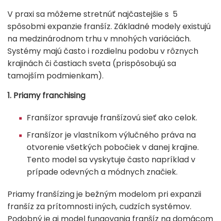
V praxi sa môžeme stretnúť najčastejšie s 5
spôsobmi expanzie franšíz. Základné modely existujú
na medzinárodnom trhu v mnohých variáciách.
Systémy majú často i rozdielnu podobu v rôznych
krajinách či častiach sveta (prispôsobujú sa
tamojším podmienkam).
1. Priamy franchising
Franšízor spravuje franšízovú sieť ako celok.
Franšízor je vlastníkom výlučného práva na
otvorenie všetkých pobočiek v danej krajine.
Tento model sa vyskytuje často napríklad v
prípade odevných a módnych značiek.
Priamy franšízing je bežným modelom pri expanzii
franšíz za prítomnosti iných, cudzích systémov.
Podobný je aj model fungovania franšíz na domácom