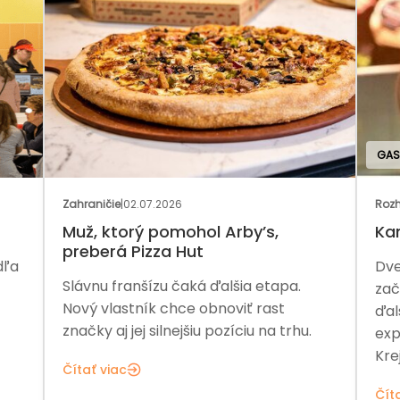
GAS
Zahraničie
|
02.07.2026
Rozh
Muž, ktorý pomohol Arby’s,
Ka
preberá Pizza Hut
dľa
Dve
Slávnu franšízu čaká ďalšia etapa.
zač
Nový vlastník chce obnoviť rast
ďal
značky aj jej silnejšiu pozíciu na trhu.
exp
Kre
Čítať viac
Čít