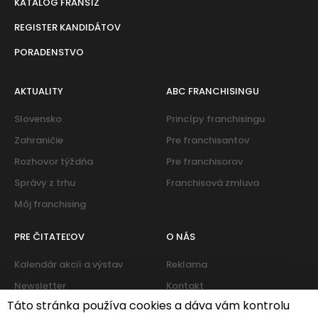
KATALOG FRANŠÍZ
REGISTER KANDIDÁTOV
PORADENSTVO
AKTUALITY
ABC FRANCHISINGU
Slovensko
Princípy franchisingu
Zahraničie
Pre franchisantov
Rozhovor týždňa
Pre franchisorov
Správy z trhu
Franchisová zmluva
Môj franchising
PRE ČITATEĽOV
O NÁS
Kalendár akcií a výstav
Reklama
Newsletter
Kontakt
Táto stránka používa cookies a dáva vám kontrolu