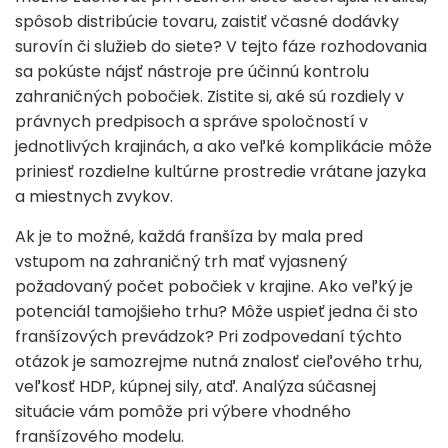
spôsob distribúcie tovaru, zaistiť včasné dodávky
surovín či služieb do siete? V tejto fáze rozhodovania
sa pokúste nájsť nástroje pre účinnú kontrolu
zahraničných pobočiek. Zistite si, aké sú rozdiely v
právnych predpisoch a správe spoločností v
jednotlivých krajinách, a ako veľké komplikácie môže
priniesť rozdielne kultúrne prostredie vrátane jazyka
a miestnych zvykov.
Ak je to možné, každá franšíza by mala pred
vstupom na zahraničný trh mať vyjasnený
požadovaný počet pobočiek v krajine. Ako veľký je
potenciál tamojšieho trhu? Môže uspieť jedna či sto
franšízových prevádzok? Pri zodpovedaní týchto
otázok je samozrejme nutná znalosť cieľového trhu,
veľkosť HDP, kúpnej sily, atď. Analýza súčasnej
situácie vám pomôže pri výbere vhodného
franšízového modelu.