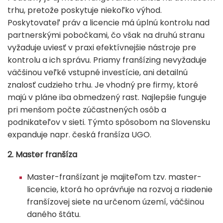
trhu, pretože poskytuje niekoľko výhod.
Poskytovateľ práv a licencie má úplnú kontrolu nad
partnerskými pobočkami, čo však na druhú stranu
vyžaduje uviesť v praxi efektívnejšie nástroje pre
kontrolu a ich správu. Priamy franšízing nevyžaduje
väčšinou veľké vstupné investície, ani detailnú
znalosť cudzieho trhu. Je vhodný pre firmy, ktoré
majú v pláne iba obmedzený rast. Najlepšie funguje
pri menšom počte zúčastnených osôb a
podnikateľov v sieti. Týmto spôsobom na Slovensku
expanduje napr. česká franšíza UGO.
2. Master franšíza
Master-franšízant je majiteľom tzv. master-
licencie, ktorá ho oprávňuje na rozvoj a riadenie
franšízovej siete na určenom území, väčšinou
daného štátu.