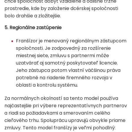
chce spoločnosť dobyť vzdialené a odlišné tržné
prostredie, kde by založenie dcérskej spoločnosti
bolo drahšie a zložitejšie.
5. Regionálne zastúpenie
Franšízor je menovaný regionálnym zástupcom
spoločnosti. Je zodpovedný za rozšírenie
miestnej siete, zmluvu s partnermi môže
uzatvárať aj samotný poskytovateľ licencie.
Jeho zástupca potom vlastní väčšinou práva
potrebné na riadenie firemného rozvoja v
oblasti a kontrolu systému.
Za normálnych okolností sa tento model používa
najčastejšie pri výbere reprezentatívnych partnerov
a riadi sa požiadavkami a smerovaním celého
cieľového trhu. Spoluprácu upravujú obvykle priame
zmluvy. Tento model franšízy je veľmi pohodlný: