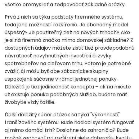
všetko premyslieť a zodpovedať základné otázky.
Prvá z nich sa týka podstaty firemného systému,
teda jeho možností rozšírenia. Je obchodný model
úspešný? Je použiteľný tiež na nových trhoch? Ako
je silná firemná značka mimo domovskej základne? Z
dostupných údajov môžete zistiť tiež pravdepodobnú
návratnosť nevyhnutných investícií či zvyky
spotrebiteľov na cieľovom trhu. Potom je potrebné
zvážiť, či môžu byť obe zákaznícke skupiny
uspokojené súčasne v rámci jednotnej ponuky.
Dôležitá je tiež jedinečnosť konceptu – ak na mieste
už existuje ponuka podobných služieb, budete mať
živobytie vždy ťažšie.
Ďalší dôležitý súbor otázok sa týka "výkonnosti"
franšízového systému. Bude riadiaci systém fungovať
aj mimo domáci trh? Dosiahne do zahraničia? Bude
možné zachovať pri rozšírení siete doterajšiu kvalitu,