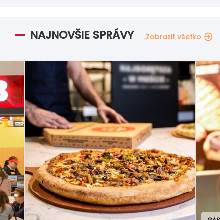
NAJNOVŠIE SPRÁVY
Zobraziť všetko
GAS