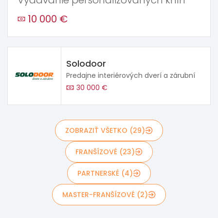
Vydávanie personalizovaných kníh
10 000 €
Solodoor
Predajne interiérových dverí a zárubní
30 000 €
ZOBRAZIŤ VŠETKO (29)
FRANŠÍZOVÉ (23)
PARTNERSKÉ (4)
MASTER-FRANŠÍZOVÉ (2)