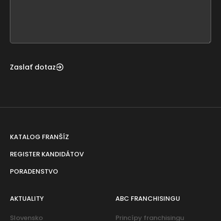
this
form
field
blank
Zaslať dotaz
KATALOG FRANŠÍZ
REGISTER KANDIDÁTOV
PORADENSTVO
AKTUALITY
ABC FRANCHISINGU
Slovensko
Princípy franchisingu