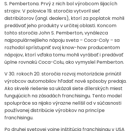
S. Pembertona. Prvý z nich bol výrobcom šijacích
strojov. V polovice 19. storočia vytvoril sieť
distribútorov (angl. dealers), ktorí za poplatok mohli
predávať jeho produkty v určitej oblasti. Koncom
tohto storočia John S. Pemberton, vynálezca
najpopulárnejšieho nápoju sveta – Coca-Coly – sa
rozhodol sprístupniť svoj know-how producentom
nápojov, ktorí vďaka tomu mohli vyrábať i predávať
úplne rovnakú Coca-Colu, ako vymyslel Pemberton.
V 30. rokoch 20. storočia rozvoj motorizácie prinútil
výrobcov automobilov hľadať nové spôsoby predaja.
Ako skvelé riešenie sa ukázali siete dílerských miest
fungujúcich na zásadách franchisingu. Tento model
spolupráce sa nijako výrazne nelíšil od v súčasnosti
používanej distribúcie výrobkov na princípe
franchisingu.
Po druhej svetovej vojne inštitúcia franchisingu v USA