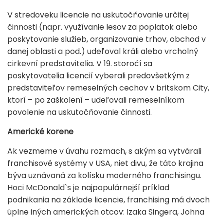
V stredoveku licencie na uskutočňovanie určitej
činnosti (napr. využívanie lesov za poplatok alebo
poskytovanie služieb, organizovanie trhov, obchod v
danej oblasti a pod.) udeľoval králi alebo vrcholný
cirkevní predstavitelia. V 19. storočí sa
poskytovatelia licencií vyberali predovšetkým z
predstaviteľov remeselných cechov v britskom City,
ktorí – po zaškolení – udeľovali remeselníkom
povolenie na uskutočňovanie činnosti.
Americké korene
Ak vezmeme v úvahu rozmach, s akým sa vytvárali
franchisové systémy v USA, niet divu, že táto krajina
býva uznávaná za kolísku moderného franchisingu.
Hoci McDonald`s je najpopulárnejší príklad
podnikania na základe licencie, franchising má dvoch
úplne iných amerických otcov: Izaka Singera, Johna