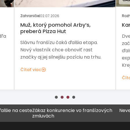
Zahraničie
|
02.07.2026
Rozh
Muž, ktorý pomohol Arby’s,
Ka
preberá Pizza Hut
dľa
Dve
Slávnu franšízu čaká ďalšia etapa.
zač
Nový vlastník chce obnoviť rast
ďal
značky aj jej silnejšiu pozíciu na trhu.
exp
Kre
Čítať viac
Čít
ie na ceste
Zákaz konkurencie vo franšízových
Never vš
zmluvách