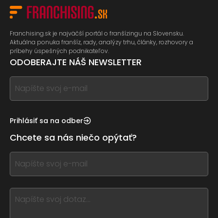
Franchising.sk je najväčší portál o franšízingu na Slovensku.
Aktuálna ponuka franšíz, rady, analýzy trhu, články, rozhovory a
príbehy úspešných podnikateľov.
ODOBERAJTE NÁŠ NEWSLETTER
If
you
see
this,
Prihlásiť sa na odber
leave
Chcete sa nás niečo opýtať?
this
form
If
field
you
blank
see
this,
leave