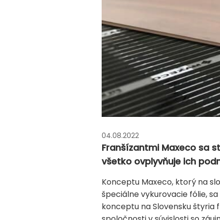
04.08.2022
Franšízantmi Maxeco sa stá
všetko ovplyvňuje ich pod
Konceptu Maxeco, ktorý na slo
špeciálne vykurovacie fólie, s
konceptu na Slovensku štyria f
spoločnosti v súvislosti so záu