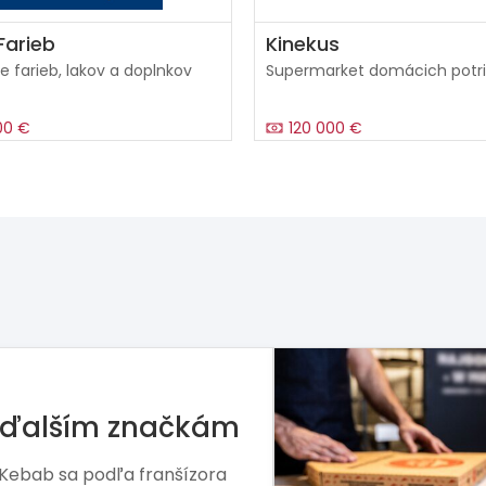
arieb
Kinekus
e farieb, lakov a doplnkov
Supermarket domácich potr
00 €
120 000 €
mohol Arby’s,
 Hut