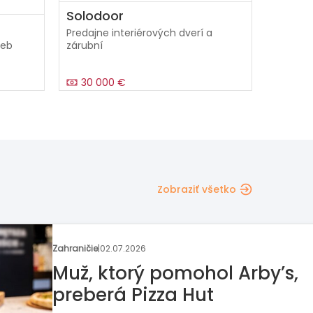
Solodoor
Predajne interiérových dverí a
ieb
zárubní
30 000 €
Zobraziť všetko
Rozhovor týždňa
|
22.06.2026
Kam smeruje Bageterie
Boulevard