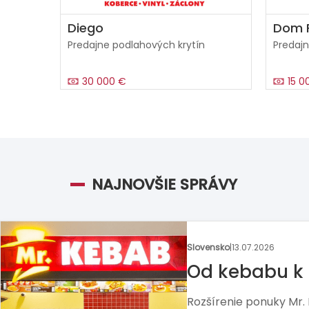
Diego
Dom F
Predajne podlahových krytín
Predajn
30 000 €
15 0
NAJNOVŠIE SPRÁVY
Zahraničie
|
02.07.2026
Muž, ktorý po
preberá Pizza