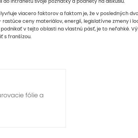
ali do intranetu svoje poznatky a podnety na diskusiu.
lyvňuje viacero faktorov a faktom je, že v posledných d
rastúce ceny materiálov, energií, legislatívne zmeny i l
a podnikať v tejto oblasti na vlastnú päsť, je to neľahké. Vý
ť s franšízou.
rovacie fólie a