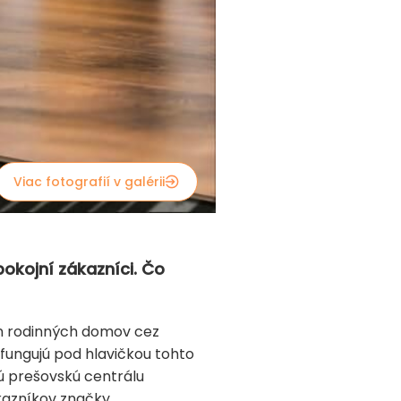
Viac fotografií v galérii
pokojní zákazníci. Čo
en rodinných domov cez
 fungujú pod hlavičkou tohto
jú prešovskú centrálu
ákazníkov značky.