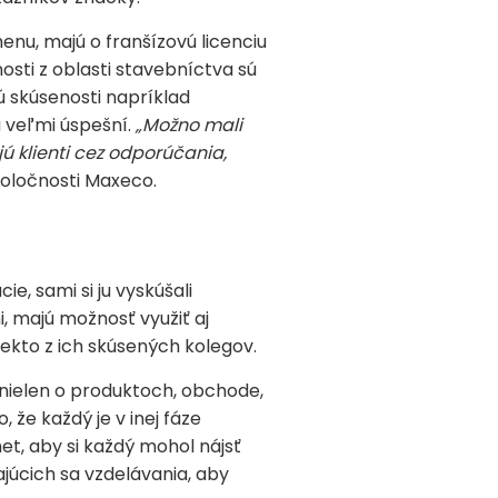
nu, majú o franšízovú licenciu
sti z oblasti stavebníctva sú
ú skúsenosti napríklad
ú veľmi úspešní.
„Možno mali
jú klienti cez odporúčania,
poločnosti Maxeco.
e, sami si ju vyskúšali
, majú možnosť využiť aj
ekto z ich skúsených kolegov.
 nielen o produktoch, obchode,
 že každý je v inej fáze
et, aby si každý mohol nájsť
ajúcich sa vzdelávania, aby