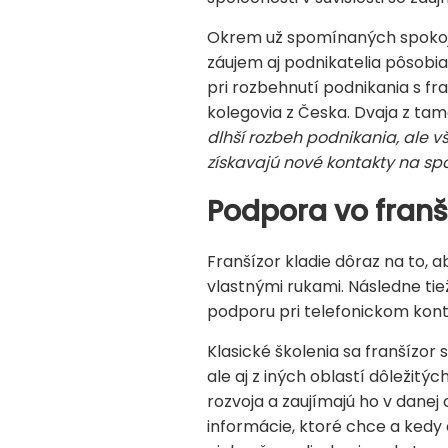
Okrem už spomínaných spokojný
záujem aj podnikatelia pôsobia
pri rozbehnutí podnikania s f
kolegovia z Česka. Dvaja z tam
dlhší rozbeh podnikania, ale vš
získavajú nové kontakty na sp
Podpora vo franš
Franšízor kladie dôraz na to, a
vlastnými rukami. Následne ti
podporu pri telefonickom kont
Klasické školenia sa franšízo
ale aj z iných oblastí dôležitý
rozvoja a zaujímajú ho v danej
informácie, ktoré chce a kedy 