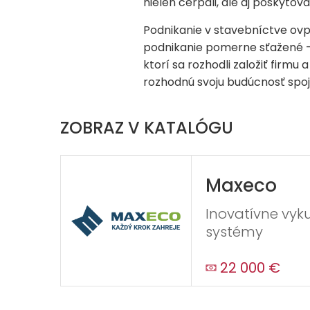
nielen čerpali, ale aj poskytov
Podnikanie v stavebníctve ovp
podnikanie pomerne sťažené – 
ktorí sa rozhodli založiť firmu 
rozhodnú svoju budúcnosť spoji
ZOBRAZ V KATALÓGU
Maxeco
Inovatívne vyku
systémy
22 000 €