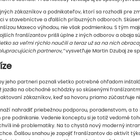
ch zákazníkov a podnikateľov, ktorí sa rozhodli pre zme
ci v stavebníctve a ďalších príbuzných odboroch. Skúseno
ranšízou Maxeco výhodou, nie však podmienkou. S tým maj
ojších franšízantov prišli úplne z iných odborov a obaja s
etko sa veľmi rýchlo naučili a teraz už sa na nich obraca
olupracujúcich partnerov,“
vysvetľuje Martin Dzubaj ze s
íze
by jeho partneri poznali všetko potrebné ohľadom inštaláci
ež jazdia na obchodné schôdzky so skúsenými franšízantmi
aktovaní zákazníkov, keď sa hovoru priamo zúčastňuje ni
r snaží nahradiť priebežnou podporou, poradenstvom, a to
ch pre podnikanie. Vedenie konceptu si je totiž vedomé toho,
 chvíli iné problematiky. Na to chystá nový moderný intran
chce. Ďalšou snahou je zapojiť franšízantov do aktivít týk