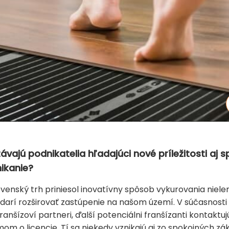
vajú podnikatelia hľadajúci nové príležitosti aj s
nikanie?
venský trh priniesol inovatívny spôsob vykurovania niel
a darí rozširovať zastúpenie na našom území. V súčasnosti
ranšízoví partneri, ďalší potenciálni franšízanti kontaktu
jmom o licencie. Tí sa niekedy vznikajú aj zo spokojných z