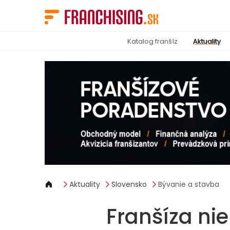
Panel riadenia súborov cookie
Katalog franšíz
Aktuality
Aktuality
Slovensko
Bývanie a stavba
Franšíza ni